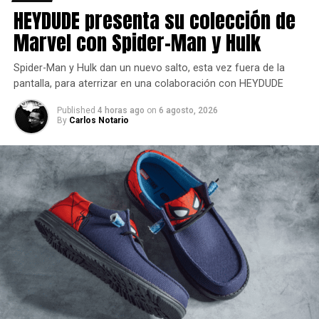
HEYDUDE presenta su colección de
Marvel con Spider-Man y Hulk
Además del trailer de
Wonder
Spider-Man y Hulk dan un nuevo salto, esta vez fuera de la
pantalla, para aterrizar en una colaboración con HEYDUDE
Woman
Published
4 horas ago
on
6 agosto, 2026
By
Carlos Notario