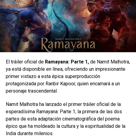
Spider-Man reafirma al trepamuros como el rey
indiscutible del cine de superhéroes.
https://youtu.be/hUrbrdZj-I4
Temporada 3 de
Gotham
El tráiler oficial de
Ramayana: Parte 1,
de Namit Malhotra,
Esto da lugar a un montón de momentos hilarantes
ya está disponible en línea, ofreciendo un impresionante
mientras los héroes virtuales Smolder, Shelly, Mouse y
primer vistazo a esta épica superproducción
Ruby se adaptan a la realidad.
protagonizada por Ranbir Kapoor, quien encarnará a un
personaje trascendental.
El reparto incluye a Dwayne Johnson (“Dr. Xander ‘Smolder’
Bravestone”), Jack Black (“Profesor Sheldon ‘Shelly’
Namit Malhotra ha lanzado el primer tráiler oficial de la
Oberon”), Kevin Hart (“Franklin ‘Mouse’ Finbar”), Karen
esperadísima Ramayana: Parte 1, la primera de las dos
Gillan (“Ruby Roundhouse”), Alex Wolff (“Spencer Gilpin”),
partes de esta adaptación cinematográfica del poema
Madison Iseman (“Bethany Walker”), Morgan Turner
épico que ha moldeado la cultura y la espiritualidad de la
(“Martha Kaply”).
India durante milenios.