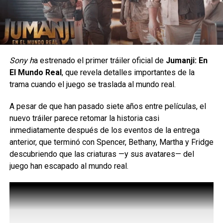
Sony h
a estrenado el primer tráiler oficial de
Jumanji: En
El Mundo Real
, que revela detalles importantes de la
trama cuando el juego se traslada al mundo real.
No se trata de llevar un personaje estampado, sino de
encontrar esas referencias que
A pesar de que han pasado siete años entre películas, el
convierten cada par en una pieza llena de personalidad.
nuevo tráiler parece retomar la historia casi
inmediatamente después de los eventos de la entrega
Esta colección llegará exclusivamente con dos modelos:
anterior, que terminó con Spencer, Bethany, Martha y Fridge
Wally Funk Spider-Man y
descubriendo que las criaturas —y sus avatares— del
Wally Funk Hulk, convirtiéndose en la única puerta de
juego han escapado al mundo real.
entrada para los fans a este
lanzamiento.
Como en toda historia de HEYDUDE, la comodidad sigue
siendo el verdadero