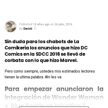
Published
10 años ago
on
26 julio, 2016
By
Daristi
Sin duda para los chabots de La
Comikeria los anuncios que hizo DC
Comics en la SDCC 2016 se llevó de
corbata con lo que hizo Marvel.
Pero como siempre, ustedes mis estimados lectores
tienen la ultima palabra. Ahí les va:
Para empezar anunciaron la
integración de
Wonder Woman
y
Blue Beetle
en
Injustice 2