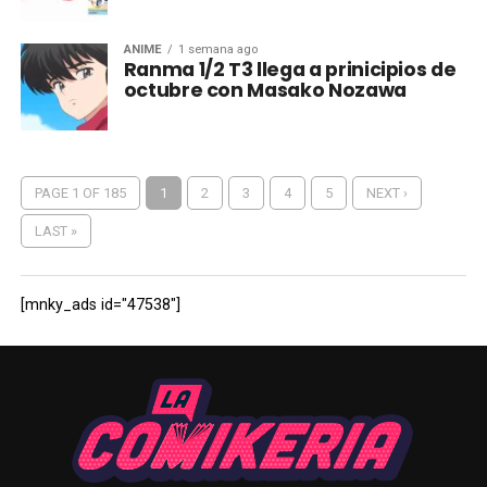
ANIME
1 semana ago
Ranma 1/2 T3 llega a prinicipios de
octubre con Masako Nozawa
PAGE 1 OF 185
1
2
3
4
5
NEXT ›
LAST »
[mnky_ads id="47538"]