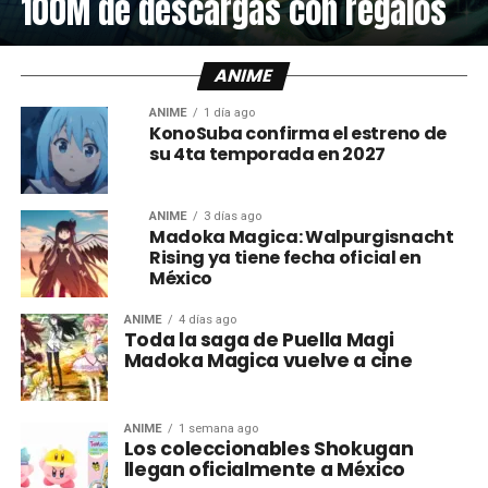
100M de descargas con regalos
ANIME
ANIME
1 día ago
KonoSuba confirma el estreno de
su 4ta temporada en 2027
ANIME
3 días ago
Madoka Magica: Walpurgisnacht
Rising ya tiene fecha oficial en
México
ANIME
4 días ago
Toda la saga de Puella Magi
Madoka Magica vuelve a cine
ANIME
1 semana ago
Los coleccionables Shokugan
llegan oficialmente a México