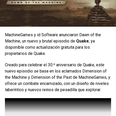
Yasmine está diseñada para quienes disfrutan de un
estilo de juego ofensivo;
se trata de un personaje de
tipo
rushdown
, cuyo objetivo es mantenerse cerca del
rival para presionarlo de manera constante y obligarlo a
cometer errores. Su estilo de combate está inspirado en
MachineGames y id Software anunciaron Dawn of the
el
Eskrima
, un arte marcial filipino, e incorpora el uso de
Machine, un nuevo y brutal episodio de
Quake
, ya
un
karambit
, además de una gran movilidad, ataques
disponible como actualización gratuita para los
rápidos y múltiples opciones para extender combos.
propietarios de Quake.
Creado para celebrar el 30.º aniversario de Quake, este
nuevo episodio se basa en los aclamados Dimension of
the Machine y Dimension of the Past de MachineGames, y
ofrece un combate encarnizado, con un diseño de niveles
laberíntico y nuevos reinos de pesadilla que explorar.