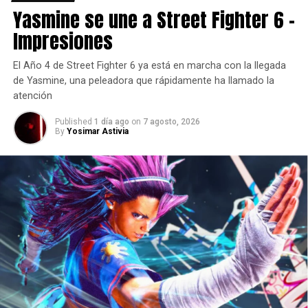
Yasmine se une a Street Fighter 6 –
Impresiones
El Año 4 de Street Fighter 6 ya está en marcha con la llegada
de Yasmine, una peleadora que rápidamente ha llamado la
atención
Published
1 día ago
on
7 agosto, 2026
By
Yosimar Astivia
comments
RELATED TOPICS:
BANDAI NAMCO
JUMP FORCE
SHONEN JUMP
UP NEXT
La versión femenina de Iori Yagami llegará a
SNK Heroines: Tag Team Frenzy
DON'T MISS
El General Grievous llegará a Star Wars