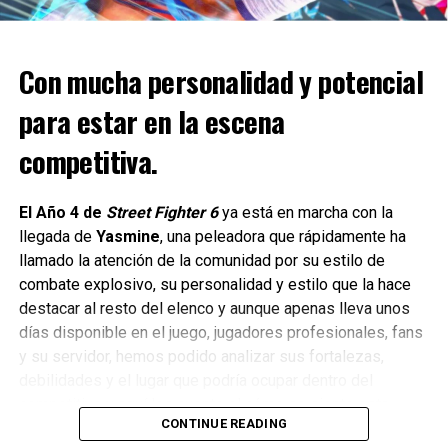
Battlefront II
Con mucha personalidad y potencial
Yosimar Astivia
para estar en la escena
competitiva.
El Año 4 de
Street Fighter 6
ya está en marcha con la
llegada de
Yasmine
, una peleadora que rápidamente ha
llamado la atención de la comunidad por su estilo de
combate explosivo, su personalidad y estilo que la hace
destacar al resto del elenco y aunque apenas lleva unos
días disponible en el juego, jugadores profesionales, fans
y su servidor, hemos podido analizar sus fortalezas,
debilidades y el lugar que podría ocupar dentro del
competitivo y aquí les cuento el cómo se siente esta
CONTINUE READING
nueva peleadora.