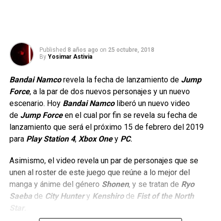
Published
8 años ago
on
25 octubre, 2018
By
Yosimar Astivia
Bandai Namco
revela la fecha de lanzamiento de
Jump
Force
, a la par de dos nuevos personajes y un nuevo
escenario.
Hoy
Bandai Namco
liberó un nuevo video
de
Jump Force
en el cual por fin se revela su fecha de
lanzamiento que será el próximo 15 de febrero del 2019
para
Play Station 4
,
Xbox One
y
PC
.
Asimismo, el video revela un par de personajes que se
unen al roster de este juego que reúne a lo mejor del
manga y ánime del género
Shonen
, y se tratan de
Ryo
Saeba
de
City Hunter
y
Kenshiro
de
Fist of the North
Star
.