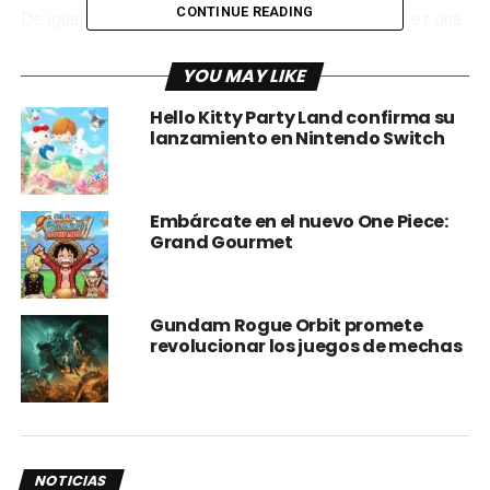
CONTINUE READING
De igual manera, se revela un nuevo escenario que es una
mezcla entre la ciudad de Paris y el
Santurio
de
Saint
Seiya.
YOU MAY LIKE
Hello Kitty Party Land confirma su
¿Ya no pueden esperar por este juego? ¿Qué otro
lanzamiento en Nintendo Switch
personaje esperan que se una? Hágannos saberlo en los
comentarios.
Embárcate en el nuevo One Piece:
Grand Gourmet
Gundam Rogue Orbit promete
revolucionar los juegos de mechas
NOTICIAS