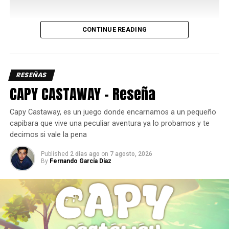
Uno de los aspectos más interesantes de su kit es el
CONTINUE READING
Bayani Mode
, una mecánica que potencia varios de sus
movimientos y le permite acceder a rutas de combo más
largas y con mayor daño, así que administrar
correctamente este recurso es clave para sacar el máximo
RESEÑAS
provecho del personaje ya que requiere de dos barras de
CAPY CASTAWAY – Reseña
energía.
Capy Castaway, es un juego donde encarnamos a un pequeño
capibara que vive una peculiar aventura ya lo probamos y te
decimos si vale la pena
Published
2 días ago
on
7 agosto, 2026
By
Fernando García Díaz