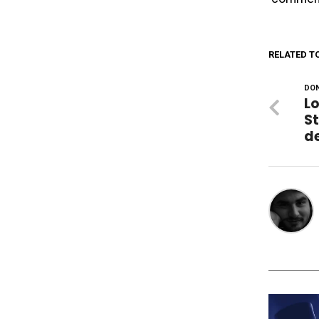
RELATED T
DON
Lo
St
de