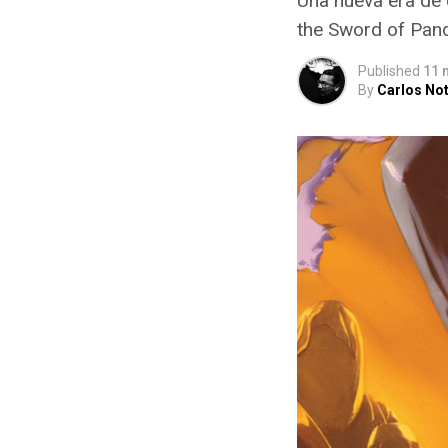
Una nueva era de
the Sword of Pa
Published
11 
By
Carlos Not