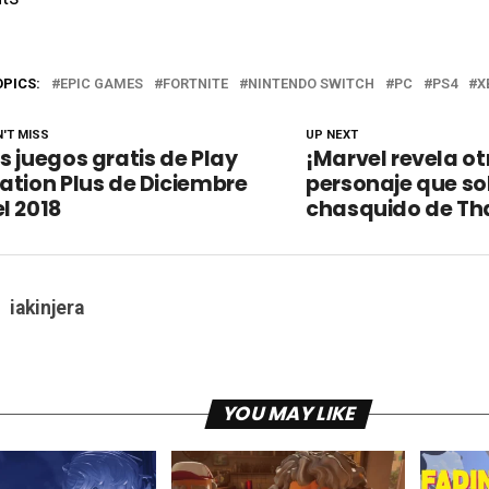
OPICS:
EPIC GAMES
FORTNITE
NINTENDO SWITCH
PC
PS4
X
'T MISS
UP NEXT
s juegos gratis de Play
¡Marvel revela ot
ation Plus de Diciembre
personaje que sob
l 2018
chasquido de Th
iakinjera
YOU MAY LIKE