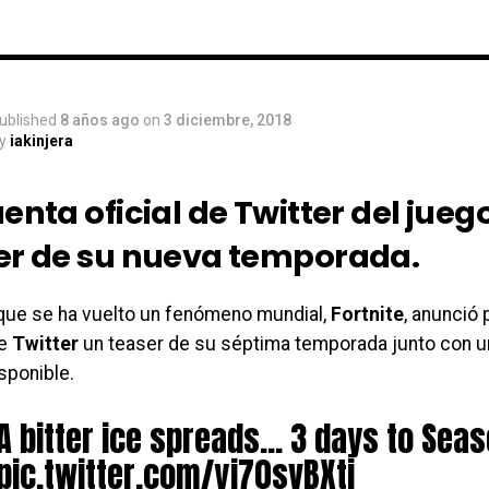
ublished
8 años ago
on
3 diciembre, 2018
y
iakinjera
enta oficial de Twitter del jueg
er de su nueva temporada.
 que se ha vuelto un fenómeno mundial,
Fortnite
, anunció
de
Twitter
un teaser de su séptima temporada junto con u
sponible.
A bitter ice spreads… 3 days to Seas
pic.twitter.com/yj70svBXti