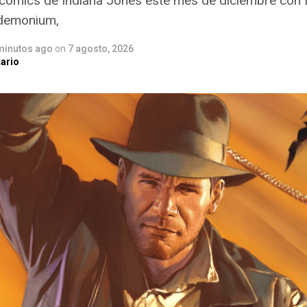
 cómics de Indiana Jones este mes de diciembre con 
ndemonium,
minutos ago
on
7 agosto, 2026
ario