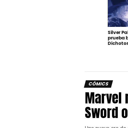
Silver P
prueba 
Dichot
CÓMICS
Marvel 
Sword o