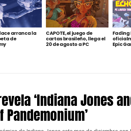
alace arranca la
CAPOTE,el juego de
Fading 
beta de
cartas brasileño, llega el
oficial
omy
20 de agosto a PC
Epic G
revela ‘Indiana Jones an
f Pandemonium’