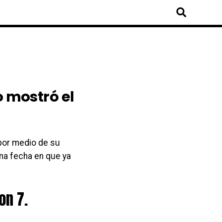
o mostró el
 por medio de su
na fecha en que ya
on 7.