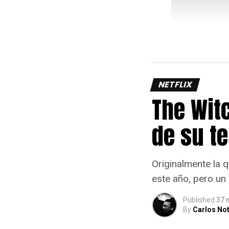
NETFLIX
The Witc
de su t
Originalmente la 
este año, pero un
Published
37 
By
Carlos Not