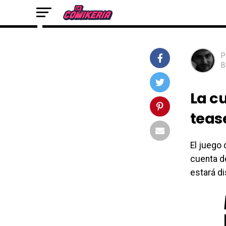
primer teaser
P
B
La cu
teas
El juego
cuenta 
estará di