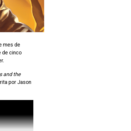
te mes de
 de cinco
r.
s and the
rita por Jason