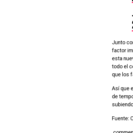
Junto con
factor i
esta nue
todo el c
que los 
Así que 
de tempo
subiendo 
Fuente:
commen