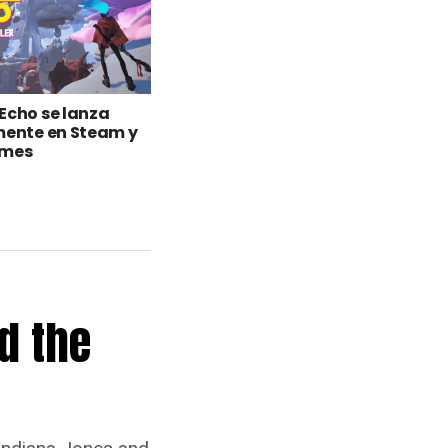
Echo se lanza
mente en Steam y
ames
d the