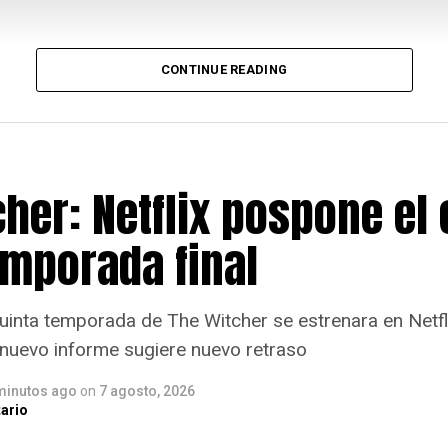
CONTINUE READING
her: Netflix pospone el
emporada final
quinta temporada de The Witcher se estrenara en Netfli
 nuevo informe sugiere nuevo retraso
minutos ago
on
7 agosto, 2026
ario