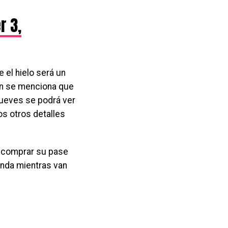
r 3,
 el hielo será un
én se menciona que
jueves se podrá ver
los otros detalles
 comprar su pase
inda mientras van