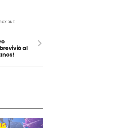
BOX ONE
ro
revivió al
anos!