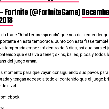
— Fortnite (@FortniteGame)
Decembe
2018
 la frase
“A bitter ice spreads
” que nos da a entender que
mportante en esta temporada. Junto con esta frase tambi
va temporada empezará dentro de 3 días, así que para el 
ontenido que está va a tener; skins, bailes, picos y todos 
fans del juego aman.
es momento para que vayan consiguiendo sus pavos para
rada y tengan acceso a todo el contenido que el juego br
de nivel.
 Comicbook
ts