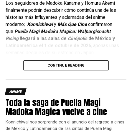
Los seguidores de Madoka Kaname y Homura Akemi
finalmente podrán descubrir cómo continúa una de las
historias más influyentes y aclamadas del anime
moderno;
Konnichiwa!
y
Más Que Cine
confirmaron
que
Puella Magi Madoka Magica: Walpurgisnacht
Rising
llegará a las salas de
Cinépolis
de México y
Latinoamérica el 1 de octubre de 2026
, apenas unas
semanas después de su estreno en Japón.
CONTINUE READING
ANIME
Toda la saga de Puella Magi
Madoka Magica vuelve a cine
Konnichiwa! nos sorprende con el anuncio del regreso a cines
de México y Latinoamérica de las cintas de Puella Magi