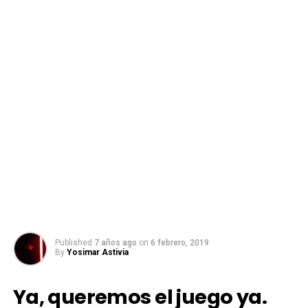
Published
7 años ago
on
6 febrero, 2019
By
Yosimar Astivia
Ya, queremos el juego ya.