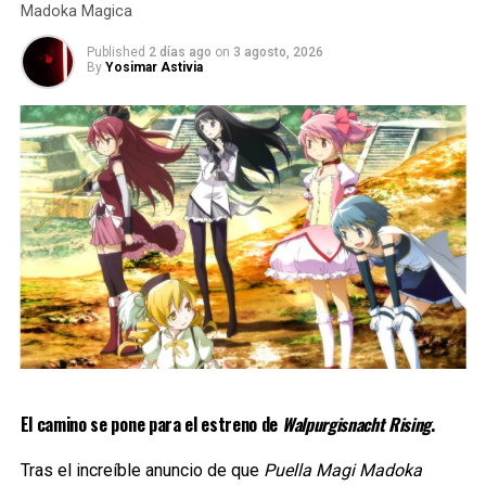
Madoka Magica
Published
2 días ago
on
3 agosto, 2026
By
Yosimar Astivia
Pero el regreso de la saga representa mucho más que una
El camino se pone para el estreno de
Walpurgisnacht Rising
.
nueva película, se trata de la continuación de una historia
que permaneció inconclusa durante más de una década y
Tras el increíble anuncio de que
Puella Magi Madoka
que marcó un antes y un después para el género de las