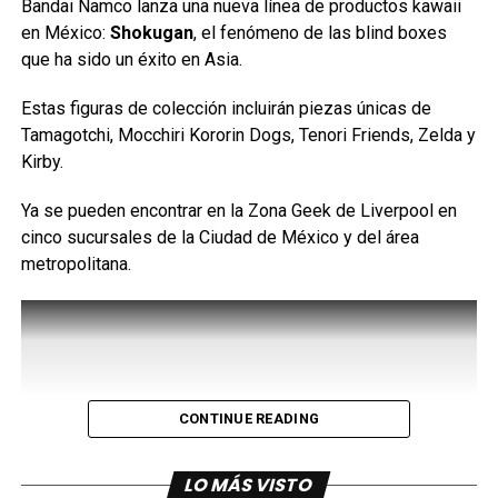
Bandai Namco lanza una nueva línea de productos kawaii
chicas mágicas.
en México:
Shokugan
, el fenómeno de las blind boxes
que ha sido un éxito en Asia.
Estas figuras de colección incluirán piezas únicas de
Tamagotchi, Mocchiri Kororin Dogs, Tenori Friends, Zelda y
Kirby.
Ya se pueden encontrar en la Zona Geek de Liverpool en
cinco sucursales de la Ciudad de México y del área
metropolitana.
Lo que parece el inicio de una clásica historia de heroínas
CONTINUE READING
pronto revela un mundo mucho más oscuro, donde las
Walpurgisnacht Rising
retoma precisamente los
decisiones tienen consecuencias devastadoras y el costo
acontecimientos de
Rebellion
y, aunque sus creadores
de obtener un milagro es mucho mayor de lo esperado,
LO MÁS VISTO
no han confirmado oficialmente que sea el cierre definitivo