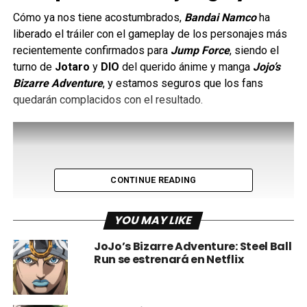
Cómo ya nos tiene acostumbrados,
Bandai Namco
ha
liberado el tráiler con el gameplay de los personajes más
recientemente confirmados para
Jump Force
, siendo el
turno de
Jotaro
y
DIO
del querido ánime y manga
Jojo’s
Bizarre Adventure
, y estamos seguros que los fans
quedarán complacidos con el resultado.
CONTINUE READING
YOU MAY LIKE
JoJo’s Bizarre Adventure: Steel Ball
Run se estrenará en Netflix
Jump Force
es sin duda uno de los crossovers más
ambiciosos que se han hecho y lo podremos disfrutar el