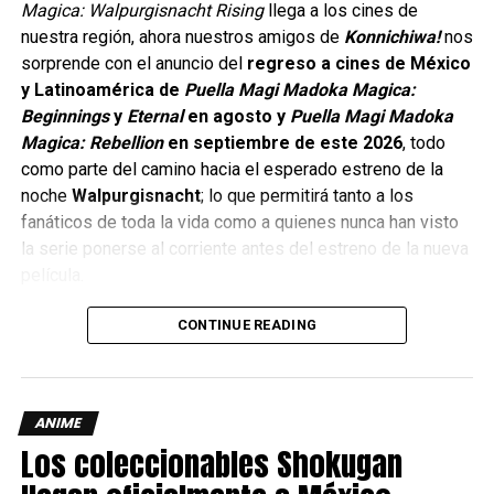
Magica: Walpurgisnacht Rising
llega a los cines de
chicas mágicas.
nuestra región, ahora nuestros amigos de
Konnichiwa!
nos
sorprende con el anuncio del
regreso a cines de México
y Latinoamérica de
Puella Magi Madoka Magica:
Beginnings
y
Eternal
en agosto y
Puella Magi Madoka
Magica: Rebellion
en septiembre de este 2026
, todo
como parte del camino hacia el esperado estreno de la
noche
Walpurgisnacht
; lo que permitirá tanto a los
fanáticos de toda la vida como a quienes nunca han visto
la serie ponerse al corriente antes del estreno de la nueva
película.
CONTINUE READING
El esperado desenlace de una historia
que cambió el anime.
ANIME
Cuando el anime se estrenó en 2011, pocos imaginaban el
Los coleccionables Shokugan
impacto que tendría Magi Madoka; bajo una apariencia