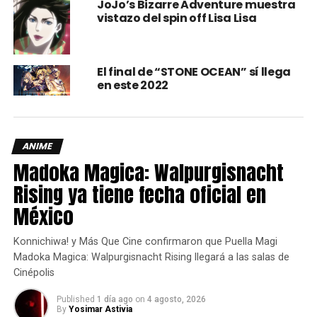
JoJo’s Bizarre Adventure muestra
próximo 15 de febrero en
PlayStation 4, Xbox One y PC
.
vistazo del spin off Lisa Lisa
comments
El final de “STONE OCEAN” sí llega
en este 2022
RELATED TOPICS:
BANDAI NAMCO ENTERTAIMENT
JOJO’S BIZARRE ADVENTURE
JUMP FORCE
ANIME
UP NEXT
Madoka Magica: Walpurgisnacht
Anno 1800 tendrá un Beta abierto en abril
Rising ya tiene fecha oficial en
DON'T MISS
¡El premio acumulado del campeonato
México
mundial de Rainbow Six Invitational supera el
millón de dólares!
Konnichiwa! y Más Que Cine confirmaron que Puella Magi
Madoka Magica: Walpurgisnacht Rising llegará a las salas de
Cinépolis
Yosimar Astivia
Published
1 día ago
on
4 agosto, 2026
By
Yosimar Astivia