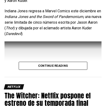
y Aaron Kuder.
Indiana Jones regresa a Marvel Comics este diciembre en
Indiana Jones and the Sword of Pandemonium
, una nueva
serie limitada de cinco números escrita por Jason Aaron
(
Thor
) y dibujada por el aclamado artista Aaron Kuder
(
Daredevil
).
CONTINUE READING
Uno de los aspectos más interesantes de su kit es el
Bayani Mode
, una mecánica que potencia varios de sus
movimientos y le permite acceder a rutas de combo más
largas y con mayor daño, así que administrar
NETFLIX
correctamente este recurso es clave para sacar el máximo
The Witcher: Netflix pospone el
provecho del personaje ya que requiere de dos barras de
estreno de su temporada final
energía.