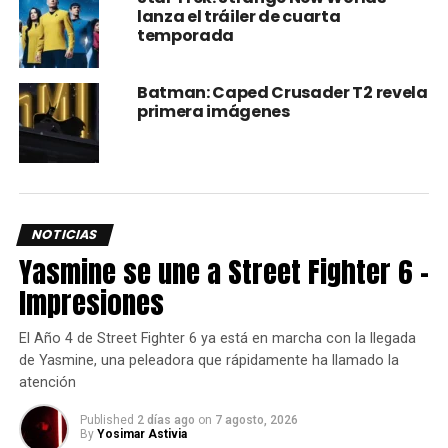
final del evento crossover del año pasado ‘
Elseworlds
’,
lanza el tráiler de cuarta
donde se presentó al personaje de
Batwoman
temporada
interpretado por
Ruby Rose
.
Batman: Caped Crusader T2 revela
Cuanto mayor sea la amenaza, más coraje necesitarán. Es
primera imágenes
tiempo de arriesgarlo todo en los finales de temporada de
las grandes series de Warner y el universo DC.
Fuente: Warner Channel LA
NOTICIAS
comments
Yasmine se une a Street Fighter 6 –
Impresiones
RELATED TOPICS:
ARROW
ARROWVERSE
BATWOMAN
El Año 4 de Street Fighter 6 ya está en marcha con la llegada
FLASH CW
SERIES
SUPERGIRL WARNER
de Yasmine, una peleadora que rápidamente ha llamado la
WARNERCHANNEL
atención
UP NEXT
¿ESTA EN PELIGRO LA 4ta TEMPORADA DE
Published
2 días ago
on
7 agosto, 2026
By
Yosimar Astivia
“ATTACK ON TITAN”?