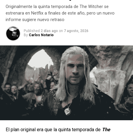
Originalmente la quinta temporada de The Witcher se
estrenara en Netflix a finales de este año, pero un nuevo
informe sugiere nuevo retraso
Published
2 días ago
on
7 agosto, 2026
By
Carlos Notario
Un estilo arriesgado y difícil de dominar.
Al ser una peleadora cuyo estilo de juego se enfoca en la
constante presión a corta distancia, la hace un personaje
con una jugabilidad muy arriesgada ya que por lo mismo no
hay margen para errores, puesto que una combo fallido
significa una ventana muy corta para recuperarse antes de
El plan original era que la quinta temporada de
The