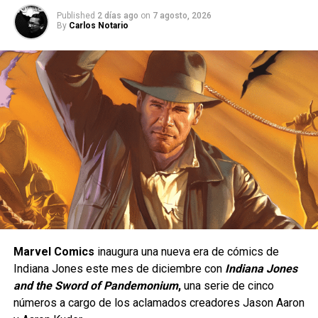
Published
2 días ago
on
7 agosto, 2026
By
Carlos Notario
Una peleadora de presión constante.
Yasmine está diseñada para quienes disfrutan de un
estilo de juego ofensivo;
se trata de un personaje de
tipo
rushdown
, cuyo objetivo es mantenerse cerca del
rival para presionarlo de manera constante y obligarlo a
Marvel Comics
inaugura una nueva era de cómics de
cometer errores. Su estilo de combate está inspirado en
Indiana Jones este mes de diciembre con
Indiana Jones
el
Eskrima
, un arte marcial filipino, e incorpora el uso de
and the Sword of Pandemonium
,
una serie de cinco
un
karambit
, además de una gran movilidad, ataques
números a cargo de los aclamados creadores Jason Aaron
rápidos y múltiples opciones para extender combos.