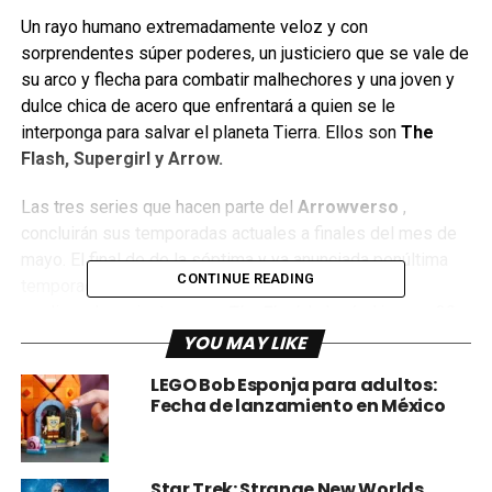
Un rayo humano extremadamente veloz y con
sorprendentes súper poderes, un justiciero que se vale de
su arco y flecha para combatir malhechores y una joven y
dulce chica de acero que enfrentará a quien se le
interponga para salvar el planeta Tierra. Ellos son
The
Flash, Supergirl y Arrow.
Las tres series que hacen parte del
Arrowverso
,
concluirán sus temporadas actuales a finales del mes de
mayo. El final de de la séptima y ya anunciada penúltima
CONTINUE READING
temporada de
Arrow
se emitirá el 23 de mayo a la
medianoche, mientras que
The Flash
lo hará el jueves 30
de mayo a partir de las 12:40 de la noche, seguido por el
YOU MAY LIKE
final de temporada de
Supergirl
.
LEGO Bob Esponja para adultos:
Fecha de lanzamiento en México
Actualmente existe mucha expectativa por parte de los
fanáticos del ‘
Arrowverso
’. Por su parte,
Arrow
ya anunció
que terminará luego de la octava temporada y después del
Star Trek: Strange New Worlds