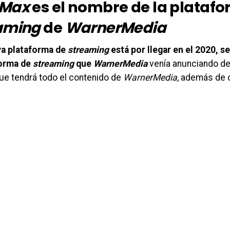
 Max
es el nombre de la plataf
aming
de
WarnerMedia
a plataforma de
streaming
está por llegar en el 2020, s
forma de
streaming
que
WarnerMedia
venía anunciando d
ue tendrá todo el contenido de
WarnerMedia
, además de c