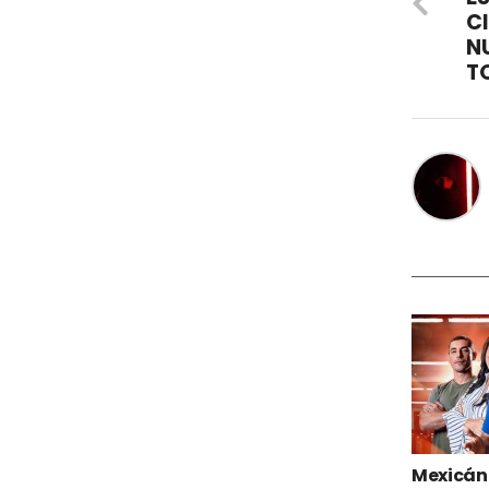
CI
N
T
Mexicáni