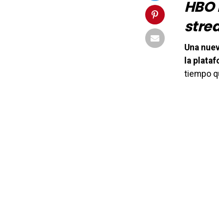
HBO
stre
Una nuev
la plata
tiempo q