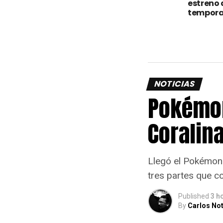
estreno 
tempora
NOTICIAS
Pokémon
Coralina
Llegó el Pokémon 
tres partes que c
Published
3 h
By
Carlos Not