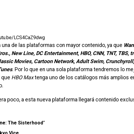
youtu.be/LCS4CaZ9dwg
á una de las plataformas con mayor contenido, ya que
War
ros., New Line, DC Entertainment, HBO, CNN, TNT, TBS, t
lassic Movies, Cartoon Network, Adult Swim, Crunchyroll,
Tunes
. Por lo que en una sola plataforma tendremos lo me
o que
HBO Max
tenga uno de los catálogos más amplios e
o.
era poco, a esta nueva plataforma llegará contenido exclus
ne: The Sisterhood
”
kyo Vice