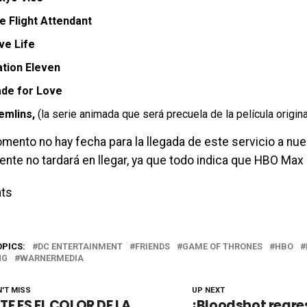
e Flight Attendant
ve Life
ation Eleven
de for Love
emlins,
(la serie animada que será precuela de la película origina
mento no hay fecha para la llegada de este servicio a nue
nte no tardará en llegar, ya que todo indica que HBO Max 
ts
OPICS:
DC ENTERTAINMENT
FRIENDS
GAME OF THRONES
HBO
NG
WARNERMEDIA
'T MISS
UP NEXT
TE ES EL COLOR DE LA
¡Bloodshot regre