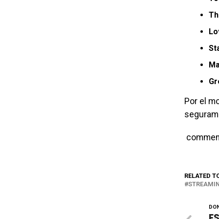
Th
Lo
St
Ma
Gr
Por el mo
segurame
commen
RELATED T
STREAMI
DON
ES