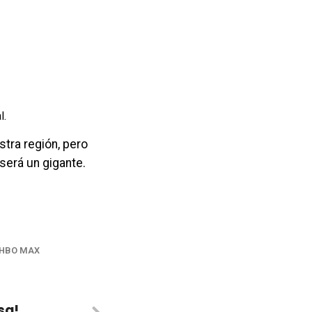
l.
stra región, pero
será un gigante.
HBO MAX
sa!