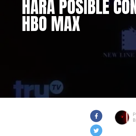
HARÁ POSIBLE CO
HBO MAX
P
B