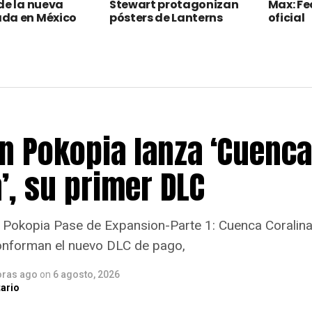
de la nueva
Stewart protagonizan
Max: Fe
da en México
pósters de Lanterns
oficial
 Pokopia lanza ‘Cuenca
’, su primer DLC
Pokopia Pase de Expansion-Parte 1: Cuenca Coralina,
onforman el nuevo DLC de pago,
oras ago
on
6 agosto, 2026
ario