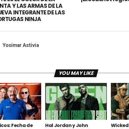
NTA Y LAS ARMAS DE LA
UEVA INTEGRANTE DE LAS
ORTUGAS NINJA
Yosimar Astivia
YOU MAY LIKE
cos: Fecha de
Hal Jordan y John
Wicked 