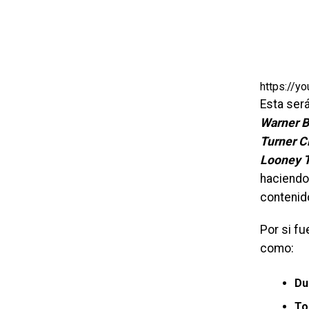
https://
Esta ser
Warner B
Turner C
Looney 
haciend
contenid
Por si fu
como:
Du
To