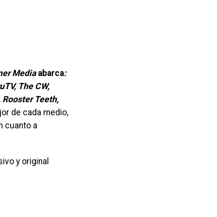
ner Media
abarca
:
ruTV, The CW,
 Rooster Teeth,
jor de cada medio,
n cuanto a
ivo y original