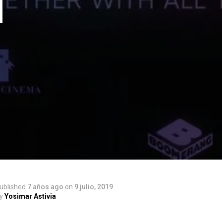
N
ublished
7 años ago
on
9 julio, 2019
y
Yosimar Astivia