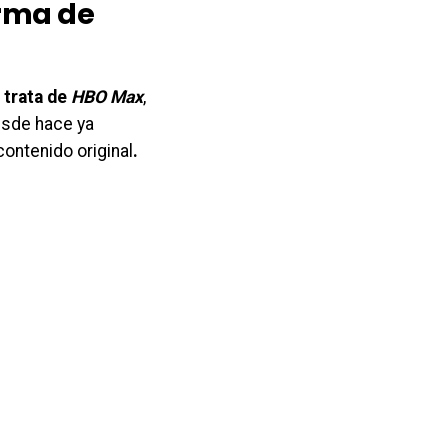
orma de
e trata de
HBO Max
,
esde hace ya
ontenido original
.