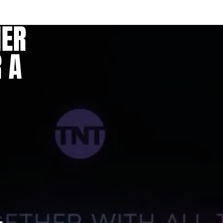
NER
 A