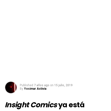
Published
7 años ago
on
15 julio, 2019
By
Yosimar Astivia
Insight Comics
ya está