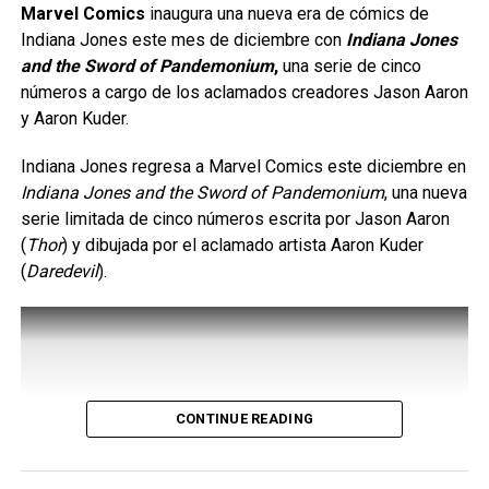
hasta que alcanzó la fama, así como “el ascenso y caída”
Marvel Comics
inaugura una nueva era de cómics de
de su
alter ego
Ziggy Stardust.
Indiana Jones este mes de diciembre con
Indiana Jones
and the Sword of Pandemonium
,
una serie de cinco
Esta novela gráfica, que además será de
pasta dura, se
números a cargo de los aclamados creadores Jason Aaron
publicará en enero del 2020
y ya la queremos leer.
y Aaron Kuder.
Fuente
.
Indiana Jones regresa a Marvel Comics este diciembre en
Indiana Jones and the Sword of Pandemonium
, una nueva
serie limitada de cinco números escrita por Jason Aaron
comments
(
Thor
) y dibujada por el aclamado artista Aaron Kuder
(
Daredevil
).
RELATED TOPICS:
BOWIE
BOWIE: STARDUST RAYGUNS & MOONAGE DAYDREAMS
DAVID BOWIE
INSIGHT COMICS
ZIGGY STARDUST
UP NEXT
Los Guardianes de la Galaxia detienen a
CONTINUE READING
Thanos pero a un gran costo
DON'T MISS
LASHANA LYNCH SERÁ LA NUEVA AGENTE 007 EN