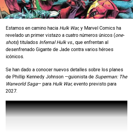
Estamos en camino hacia
Hulk War
, y Marvel Comics ha
revelado un primer vistazo a cuatro números únicos (
one-
La serie da inicio a una etapa totalmente nueva de
shots
) titulados
Infernal Hulk vs.
, que enfrentan al
aventuras en cómic para el icónico arqueólogo,
desenfrenado Gigante de Jade contra varios héroes
ambientada en la época de las películas originales que
icónicos.
marcaron un hito.
Se han dado a conocer nuevos detalles sobre los planes
Tras los sucesos de
En busca del arca perdida
, los
de Phillip Kennedy Johnson —guionista de
Superman: The
villanos más infames de Indy —incluido el improbable
Warworld Saga
— ​​para
Hulk War
, evento previsto para
regreso de un archienemigo— buscan una nueva y
2027.
aterradora fuente de poder para resarcirse de sus
derrotas.
Un poder que ha caído en manos de su antigua compañera,
Marion Ravenwood.