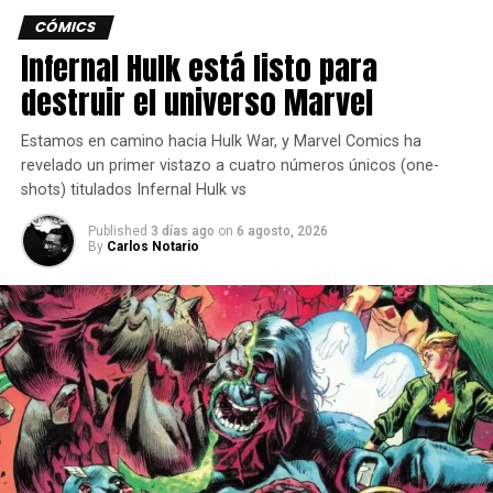
LA PELÍCULA 25 DE JAMES BOND
CÓMICS
Infernal Hulk está listo para
destruir el universo Marvel
Yosimar Astivia
Estamos en camino hacia Hulk War, y Marvel Comics ha
revelado un primer vistazo a cuatro números únicos (one-
shots) titulados Infernal Hulk vs
Published
3 días ago
on
6 agosto, 2026
By
Carlos Notario