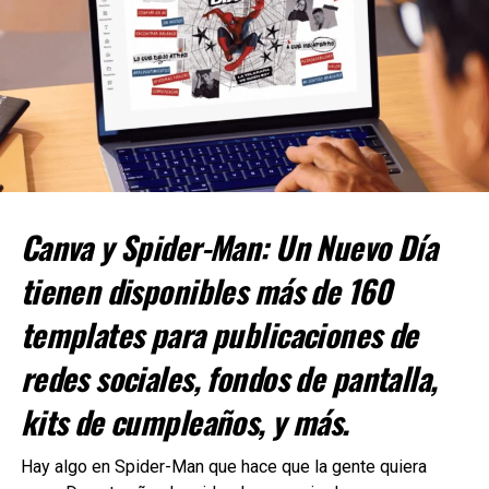
Esta historia surge de la aclamada etapa de
Infernal
realizada por Johnson y Nic Klein, en la que una antigua
Canva y Spider-Man: Un Nuevo Día
entidad maligna conocida como “The Eldest” (El
tienen disponibles más de 160
Primigenio) ha tomado el control del ser más fuerte que
existe.
templates para publicaciones de
Antes de que estalle
Hulk War
el próximo año, la saga
redes sociales, fondos de pantalla,
cobrará intensidad a través de una serie de cuatro
números únicos de
Infernal Hulk vs.
.
kits de cumpleaños, y más.
En los que el Infernal Hulk arrasará con los mayores
Hay algo en Spider-Man que hace que la gente quiera
héroes de Marvel en su camino para conquistar el