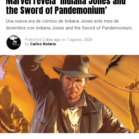
Marvel revela ‘Indiana Jones and
the Sword of Pandemonium’
Una nueva era de cómics de Indiana Jones este mes de
diciembre con Indiana Jones and the Sword of Pandemonium,
Published
2 días ago
on
7 agosto, 2026
By
Carlos Notario
Esta novela gráfica será escrita por
Michael “Mike”
Allred
(
X-Statix
,
iZombie
) y
Steve Horton
(
Satellite
Falling
,
Amala’s Blade
), junto con la colorista
Laura Allred
,
y busca plasmar la vida de David Bowie, desde sus inicios