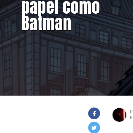
papel como
Batman
P
B