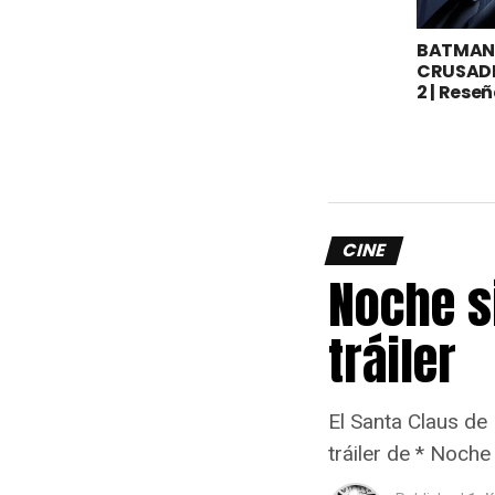
BATMAN:
CRUSAD
2 | Rese
CINE
Noche s
tráiler
El Santa Claus de
tráiler de * Noche