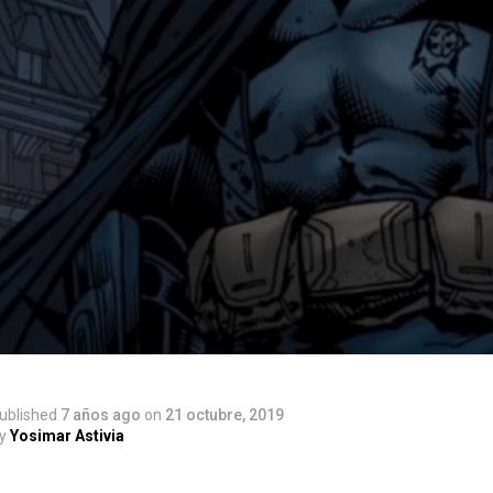
ublished
7 años ago
on
21 octubre, 2019
y
Yosimar Astivia