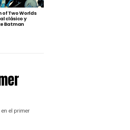
 of Two Worlds
al clásico y
te Batman
imer
 en el primer