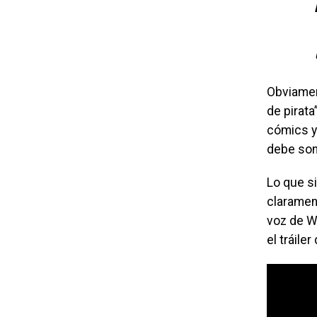
Obviament
de pirata
cómics y 
debe son
Lo que s
claramen
voz de W
el tráiler