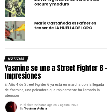
oscuro y maduro
Mario Castañeda es Fafner en
teaser de LA HUELLA DEL ORO
Samurai Jack:Battle Through Time
es el título de este
nuevo juego en el que, por lo visto, podremos revivir toda
la historia de Jack viajando por el tiempo para lograr
vencer a Aku, reviviendo momentos clásicos, e inclusive
otros nunca antes contados; todo mientras vamos
NOTICIAS
adquiriendo nuevos movimientos y dominando docenas
Yasmine se une a Street Fighter 6 –
de armas.
Impresiones
Por el momento no hay más detalles, salvo que estará
El Año 4 de Street Fighter 6 ya está en marcha con la llegada
disponible este mismo año en
PlayStation 4, Xbox One,
de Yasmine, una peleadora que rápidamente ha llamado la
Nintendo Switch
y PC, y sólo podemos esperar que llegue
atención
pronto y que sea tan bueno como se ve.
Published
22 horas ago
on
7 agosto, 2026
Fuente.
By
Yosimar Astivia