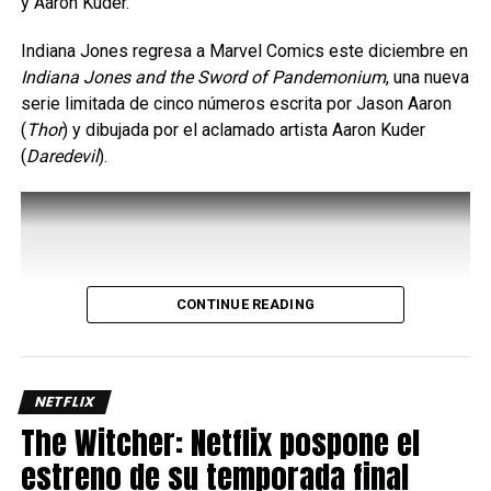
y Aaron Kuder.
Indiana Jones regresa a Marvel Comics este diciembre en
Indiana Jones and the Sword of Pandemonium
, una nueva
serie limitada de cinco números escrita por Jason Aaron
(
Thor
) y dibujada por el aclamado artista Aaron Kuder
(
Daredevil
).
CONTINUE READING
Uno de los aspectos más interesantes de su kit es el
Bayani Mode
, una mecánica que potencia varios de sus
movimientos y le permite acceder a rutas de combo más
largas y con mayor daño, así que administrar
NETFLIX
correctamente este recurso es clave para sacar el máximo
The Witcher: Netflix pospone el
provecho del personaje ya que requiere de dos barras de
estreno de su temporada final
energía.