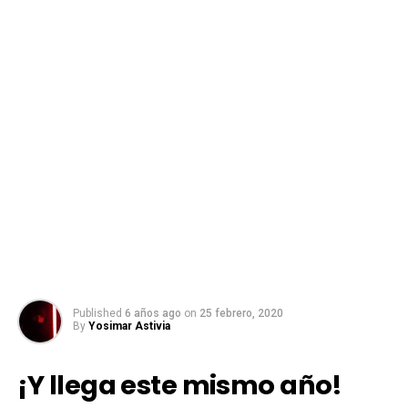
Published
6 años ago
on
25 febrero, 2020
By
Yosimar Astivia
¡Y llega este mismo año!