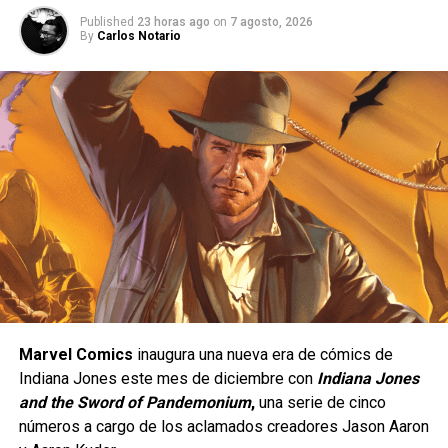
Published
23 horas ago
on
7 agosto, 2026
By
Carlos Notario
Una peleadora de presión constante.
Yasmine está diseñada para quienes disfrutan de un
estilo de juego ofensivo;
se trata de un personaje de
tipo
rushdown
, cuyo objetivo es mantenerse cerca del
rival para presionarlo de manera constante y obligarlo a
Marvel Comics
inaugura una nueva era de cómics de
cometer errores. Su estilo de combate está inspirado en
Indiana Jones este mes de diciembre con
Indiana Jones
el
Eskrima
, un arte marcial filipino, e incorpora el uso de
and the Sword of Pandemonium
,
una serie de cinco
un
karambit
, además de una gran movilidad, ataques
números a cargo de los aclamados creadores Jason Aaron
rápidos y múltiples opciones para extender combos.