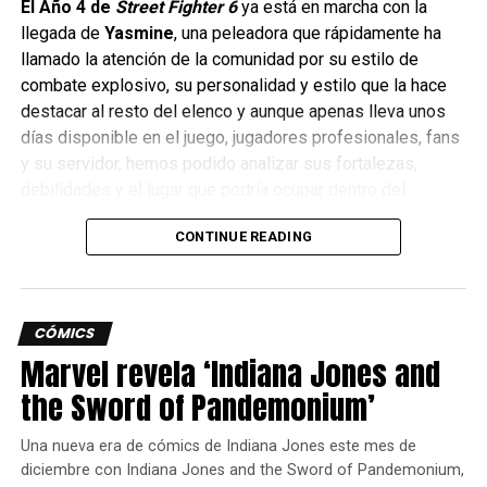
El Año 4 de
Street Fighter 6
ya está en marcha con la
llegada de
Yasmine
, una peleadora que rápidamente ha
llamado la atención de la comunidad por su estilo de
combate explosivo, su personalidad y estilo que la hace
destacar al resto del elenco y aunque apenas lleva unos
días disponible en el juego, jugadores profesionales, fans
y su servidor, hemos podido analizar sus fortalezas,
debilidades y el lugar que podría ocupar dentro del
competitivo y aquí les cuento el cómo se siente esta
CONTINUE READING
nueva peleadora.
CÓMICS
Marvel revela ‘Indiana Jones and
the Sword of Pandemonium’
Una nueva era de cómics de Indiana Jones este mes de
diciembre con Indiana Jones and the Sword of Pandemonium,