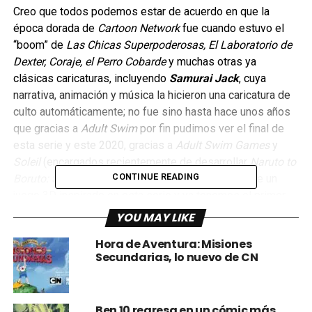
Creo que todos podemos estar de acuerdo en que la
época dorada de
Cartoon Network
fue cuando estuvo el
“boom” de
Las Chicas Superpoderosas, El Laboratorio de
Dexter, Coraje, el Perro Cobarde
y muchas otras ya
clásicas caricaturas, incluyendo
Samurai Jack
, cuya
narrativa, animación y música la hicieron una caricatura de
culto automáticamente; no fue sino hasta hace unos años
que gracias a
Adult Swim
por fin pudimos ver el final de
esta serie y este 2020, gracias a
Adult Swim Games
y
Soleil
(encargados recientemente de desarrollar
Naruto to
CONTINUE READING
Boruto: Shinobi Striker
), vamos a poder disfrutar de un
juego 3D inspirado en esta serie y ya tenemos el primer
tráiler que a continuación les dejamos.
YOU MAY LIKE
Hora de Aventura: Misiones
Secundarias, lo nuevo de CN
Ben 10 regresa en un cómic más