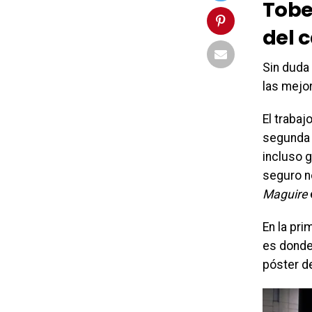
Tobe
del 
Sin duda 
las mejo
El trabaj
segunda 
incluso 
seguro no
Maguire
En la pr
es donde
póster d