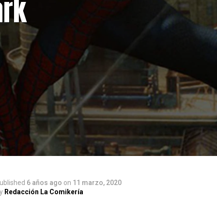
ark
ublished
6 años ago
on
11 marzo, 2020
y
Redacción La Comikería