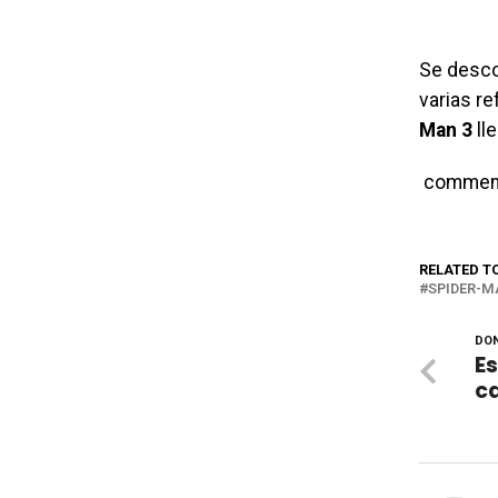
Se descon
varias r
Man 3
ll
commen
RELATED T
SPIDER-M
DON
Es
c