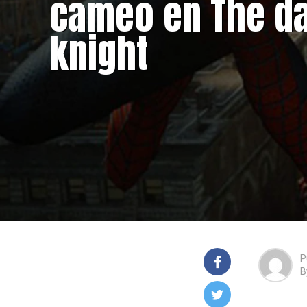
cameo en The d
knight
P
B