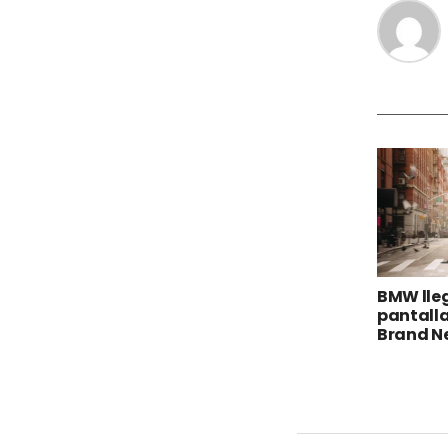
BMW lleg
pantalla
Brand N