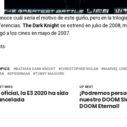
oce cuál sería el motivo de este guiño, pero en la trilogí
eferencias.
The Dark Knight
se estrenó en julio de 2008, 
egó a los cines en mayo de 2007.
ts
OPICS:
BATMAN DARK KNIGHT
CHRISTOPHER NOLAN
MARVEL CINE
AN
SPIDERMAN
TOBEY MAGUIRE
'T MISS
UP NEXT
 oficial, la E3 2020 ha sido
¡Podremos person
ancelada
nuestro DOOM Sl
DOOM Eternal!