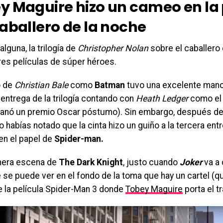
y Maguire hizo un cameo en la 
caballero de la noche
alguna, la trilogía de
Christopher Nolan
sobre el caballero
res películas de súper héroes.
o de
Christian Bale
como
Batman
tuvo una excelente manc
entrega de la trilogía contando con
Heath Ledger
como e
ganó un premio Oscar póstumo). Sin embargo, después de
 habías notado que la cinta hizo un guiño a la tercera ent
en el papel de
Spider-man.
imera escena de
The Dark Knight
, justo cuando
Joker
va a
 se puede ver en el fondo de la toma que hay un cartel (q
e la película Spider-Man 3 donde
Tobey Maguire
porta el t