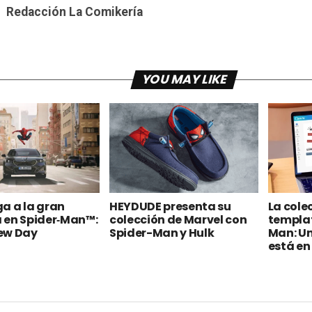
Redacción La Comikería
YOU MAY LIKE
a a la gran
HEYDUDE presenta su
La cole
 en Spider‑Man™:
colección de Marvel con
templat
ew Day
Spider-Man y Hulk
Man: Un
está e