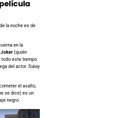
película
 de la noche es de
uerna en la
l
Joker
(quién
 todo este tiempo
rega del actor
Tobey
 cometer el asalto,
ue se dice) es un
raje negro.