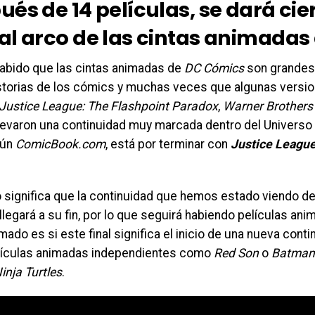
és de 14 películas, se dará cier
al arco de las cintas animadas
sabido que las cintas animadas de
DC Cómics
son grandes
istorias de los cómics y muchas veces que algunas version
Justice League: The Flashpoint Paradox
,
Warner Brothers
levaron una continuidad muy marcada dentro del Univers
gún
ComicBook.com
, está por terminar con
Justice League
o significa que la continuidad que hemos estado viendo 
llegará a su fin, por lo que seguirá habiendo películas ani
mado es si este final significa el inicio de una nueva conti
lículas animadas independientes como
Red Son
o
Batman 
inja Turtles
.