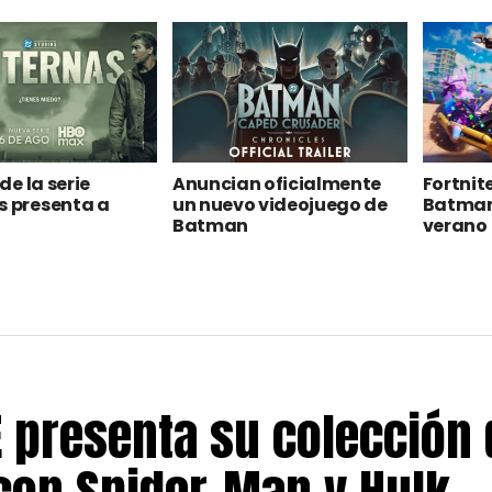
 de la serie
Anuncian oficialmente
Fortnite
s presenta a
un nuevo videojuego de
Batman 
Batman
verano
 presenta su colección 
con Spider-Man y Hulk