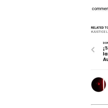
commen
RELATED T
JUSTICE 
DON
¡
la
A