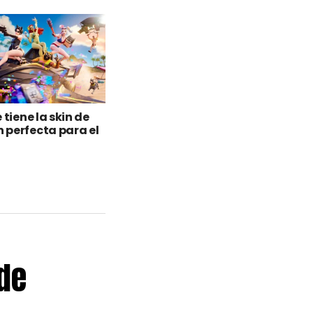
 tiene la skin de
perfecta para el
de