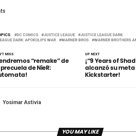
ts
OPICS:
DC COMICS
JUSTICE LEAGUE
JUSTICE LEAGUE DARK
LEAGUE DARK: APOKOLIPS WAR
WARNER BROS
WARNER BROTHERS A
'T MISS
UP NEXT
Tendremos “remake” de
¡“9 Years of Sha
 precuela de NieR:
alcanzó su meta
utomata!
Kickstarter!
Yosimar Astivia
YOU MAY LIKE