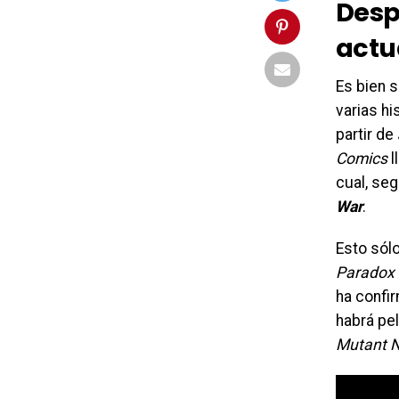
Despu
actu
Es bien 
varias h
partir de
Comics
l
cual, se
War
.
Esto sól
Paradox
ha confir
habrá pe
Mutant N