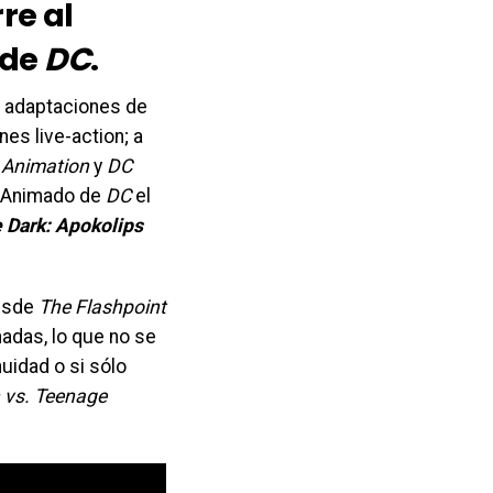
re al
 de
DC
.
 adaptaciones de
es live-action; a
 Animation
y
DC
o Animado de
DC
el
 Dark: Apokolips
desde
The Flashpoint
madas, lo que no se
nuidad o si sólo
vs. Teenage