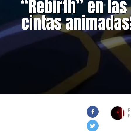
“Rebirth” en las
cintas animadas
P
B