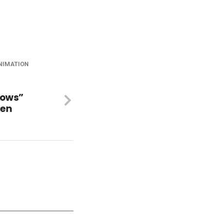
NIMATION
dows”
 en