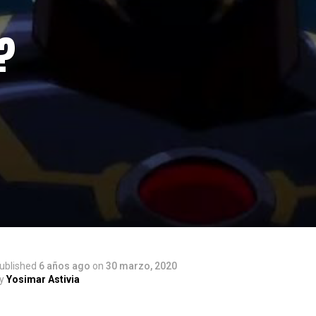
?
ublished
6 años ago
on
30 marzo, 2020
y
Yosimar Astivia