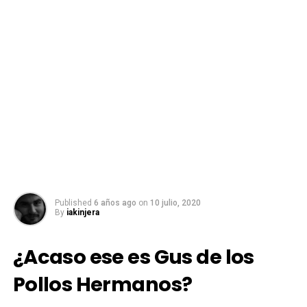
Published
6 años ago
on
10 julio, 2020
By
iakinjera
¿Acaso ese es Gus de los
Pollos Hermanos?