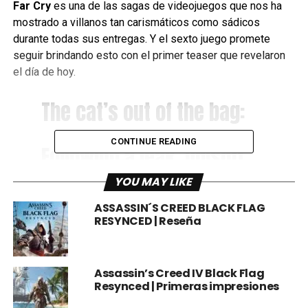
Far Cry
es una de las sagas de videojuegos que nos ha
mostrado a villanos tan carismáticos como sádicos
durante todas sus entregas. Y el sexto juego promete
seguir brindando esto con el primer teaser que revelaron
el día de hoy.
The cat’s out of the bag:
CONTINUE READING
Following a leak, Ubisoft
confirmed Far Cry 6 will be
YOU MAY LIKE
shown at Sunday’s Ubisoft
ASSASSIN´S CREED BLACK FLAG
Forward conference with
RESYNCED | Reseña
this teaser of Giancarlo
Esposito as antagonist
Assassin’s Creed IV Black Flag
Anton Castillo.
Resynced | Primeras impresiones