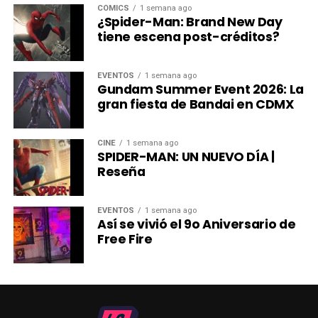
Robot Chicken fueron anunciados durante el Festival
CÓMICS
1 semana ago
¿Spider-Man: Brand New Day
Internacional de Cine de Animación de Annecy.
tiene escena post-créditos?
Mientras llega su estreno, las once temporadas de la
serie ya están disponibles en HBO Max.
EVENTOS
1 semana ago
Gundam Summer Event 2026: La
gran fiesta de Bandai en CDMX
CINE
1 semana ago
SPIDER-MAN: UN NUEVO DÍA |
Reseña
EVENTOS
1 semana ago
Así se vivió el 9o Aniversario de
Free Fire
Desde su debut en el bloque Adult Swim, Robot Chicken
revolucionó la televisión de animación para adultos
gracias a su irreverente uso de la técnica stop-motion y a