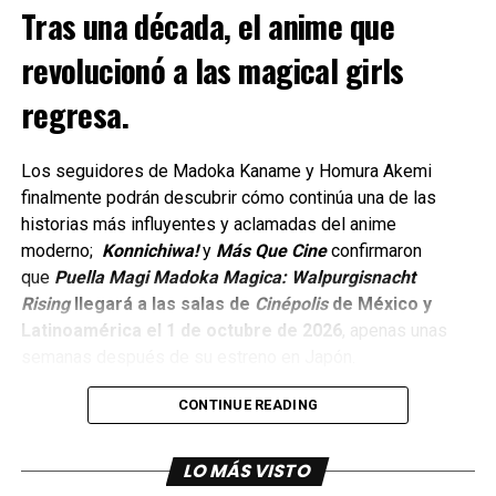
Reunirá a personajes icónicos de series como Smiling
Tras una década, el anime que
comments
Friends y Aqua Teen Hunger Force en una sátira
ambientada a bordo de un crucero.
revolucionó a las magical girls
regresa.
Dando continuidad a más de dos décadas de historia de
Robot Chicken, el segundo especial estará dedicado a los
personajes más emblemáticos de Cartoon Network.
Los seguidores de Madoka Kaname y Homura Akemi
finalmente podrán descubrir cómo continúa una de las
Y celebrará el 35.º aniversario del canal que dio origen a
historias más influyentes y aclamadas del anime
algunas de las animaciones más queridas por varias
moderno;
Konnichiwa!
y
Más Que Cine
confirmaron
generaciones.
que
Puella Magi Madoka Magica: Walpurgisnacht
Rising
llegará a las salas de
Cinépolis
de México y
Actualmente, el episodio se encuentra en producción.
Latinoamérica el 1 de octubre de 2026
, apenas unas
La locura al máximo con Robot
semanas después de su estreno en Japón.
Chicken
CONTINUE READING
Creados por Seth Green y Matthew Senreich, y producidos
LO MÁS VISTO
por Stoopid Buddy Studios, los nuevos especiales de