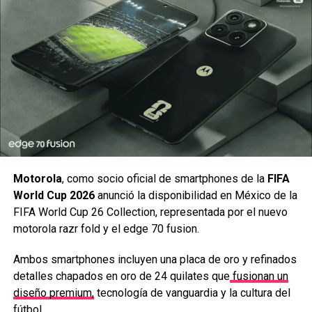
RELATED TOPICS:
BREAKING BAD
FAR CRY
FAR CRY 6
UBISOFT
UP NEXT
Bakugan está por regresar
DON'T MISS
El dios de los simbiontes por fin llega a Marvel
iakinjera
Motorola
, como socio oficial de smartphones de la
FIFA
World Cup 2026
anunció la disponibilidad en México de la
FIFA World Cup 26 Collection, representada por el nuevo
motorola razr fold y el edge 70 fusion.
Ambos smartphones incluyen una placa de oro y refinados
detalles chapados en oro de 24 quilates que
fusionan un
diseño premium,
tecnología de vanguardia y la cultura del
fútbol.