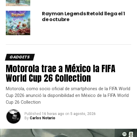
https://t.co/EAzpsyILDR
pic.twitter.com/SZ1khIsDT
Rayman Legends Retold llega el 1
de octubre
6
— IGN (@IGN)
July 10, 2020
¿Ven una cara familiar? Pues es normal, porque aparec
e
Giancarlo Esposito
quien vimos en Breaking Bad como
GADGETS
Gus, dueño de los Pollos Hermanos y que de seguro
Motorola trae a México la FIFA
vamos a tener como villano en este título.
World Cup 26 Collection
Lo más seguro es que tengamos más detalles sobre este
Motorola, como socio oficial de smartphones de la FIFA World
juego el domingo durante el stream de
Ubisoft
donde va a
Cup 2026 anunció la disponibilidad en México de la FIFA World
presentar sus nuevos títulos.
Cup 26 Collection
Published
16 horas ago
on
5 agosto, 2026
By
Carlos Notario
comments