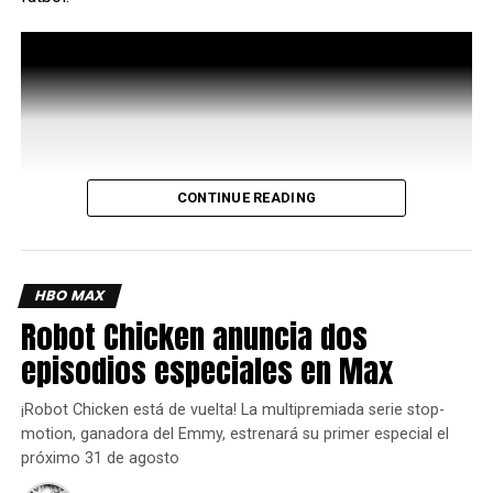
CONTINUE READING
HBO MAX
Inspirado en la marca oficial del torneo, ambos
Robot Chicken anuncia dos
dispositivos combinan elementos icónicos del fútbol con
la artesanía característica de Motorola, lo que da como
episodios especiales en Max
resultado productos premium y profundamente arraigados
en la cultura del juego.
¡Robot Chicken está de vuelta! La multipremiada serie stop-
motion, ganadora del Emmy, estrenará su primer especial el
Es una colección creada para aquellos que viven para la
próximo 31 de agosto
patada inicial, se alimentan de la energía del día del