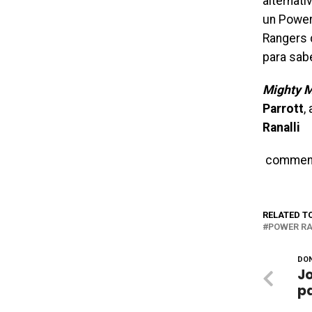
alternat
un Power
Rangers 
para sabe
Mighty M
Parrott
,
Ranalli
commen
RELATED T
POWER R
DON
Jo
p