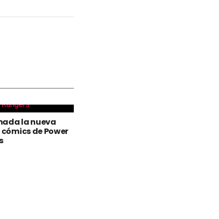
mada la nueva
e cómics de Power
s