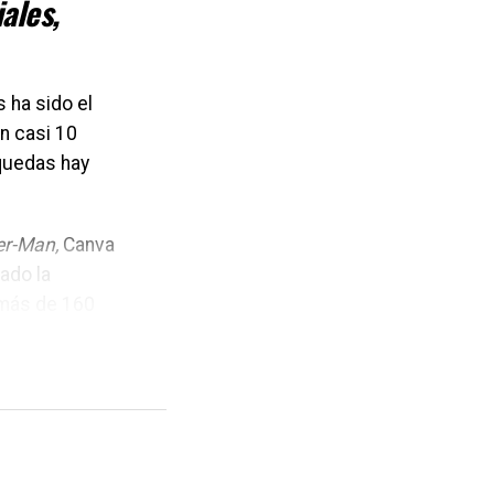
ales,
 ha sido el
n casi 10
quedas hay
er-Man,
Canva
ado la
 más de 160
esee crear