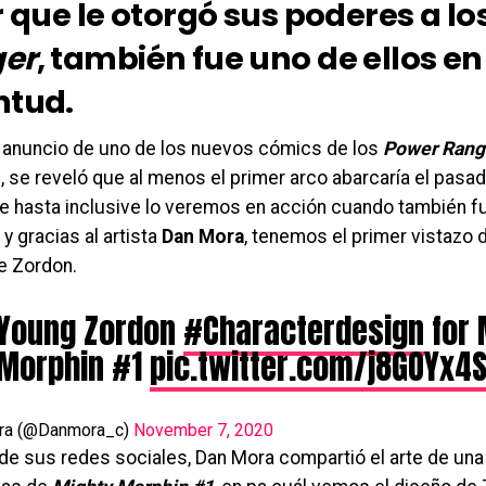
r que le otorgó sus poderes a lo
er
, también fue uno de ellos en
ntud.
 anuncio de uno de los nuevos cómics de los
Power Rang
”, se reveló que al menos el primer arco abarcaría el pasa
ue hasta inclusive lo veremos en acción cuando también fu
 y gracias al artista
Dan Mora
, tenemos el primer vistazo 
e Zordon.
Young Zordon
#Characterdesign
for 
Morphin #1
pic.twitter.com/j8GOYx4S
ra (@Danmora_c)
November 7, 2020
 de sus redes sociales, Dan Mora compartió el arte de una