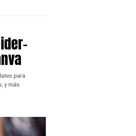
ider-
anva
lates para
s, y más.