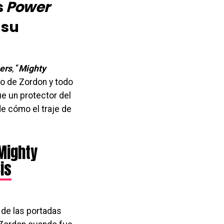
s
Power
 su
ers
, “
Mighty
do de Zordon y todo
e un protector del
de cómo el traje de
Mighty
is
 de las portadas