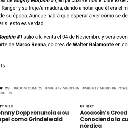
ivas de
Mighty Morphin #1
, en pa cuál vemos el diseño de
 Ranger y su traje/armadura, dando a notar que él era el 
de su época. Aunque habrá que esperar a ver cómo se desa
r si esto es verdad.
orphin #1
salió a la venta el 04 de Noviembre y será escr
 arte de
Marco Renna
, colores de
Walter Baiamonte
en co
ts
OPICS:
BOOM COMICS
MIGHTY MORPHIN
MIGHTY MORPHIN POWE
ANGERS
'T MISS
UP NEXT
hnny Depp renuncia a su
Assassin’s Creed
apel como Grindelwald
Conociendo la cu
nórdica