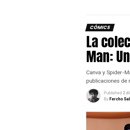
CÓMICS
La cole
Man: Un
Canva y Spider-Ma
publicaciones de 
Published
2 d
By
Fercho Sa