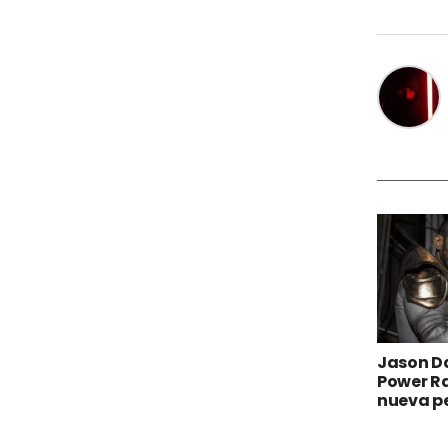
Jason D
Power R
nueva pe