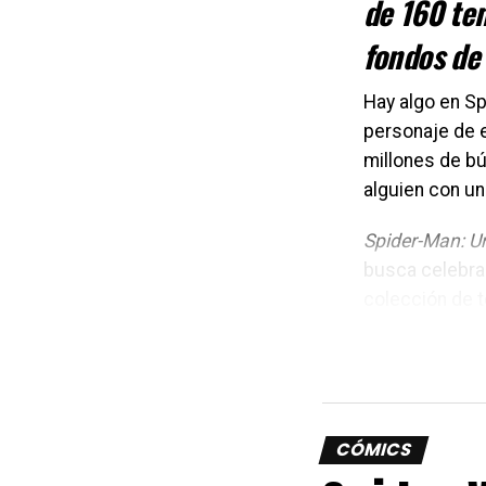
de 160 te
fondos de 
Hay algo en Sp
personaje de e
millones de b
alguien con un
Spider-Man: U
busca celebra
colección de t
diseños, la co
contenido a la 
CÓMICS