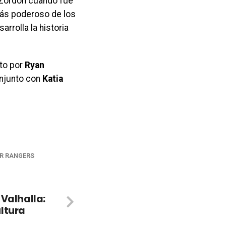
 Zordon cuando fue
más poderoso de los
rrolla la historia
ito por
Ryan
njunto con
Katia
R RANGERS
 Valhalla:
ltura