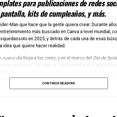
mplates para publicaciones de redes soci
pantalla, kits de cumpleaños, y más.
ider-Man que hace que la gente quiera crear. Durante años
ntretenimiento más buscado en Canva a nivel mundial, co
úsquedassolo en 2025, y detrás de cada una de esas bús
a idea que quiere hacer realidad.
n nuevo día
llega a los cines, y en el marco del
Día de Spid
r este momento con toda su comunidad, por lo que ha cre
emplates más grande inspirada en una sola película. Con
lección tiene algo para cada fan de Spider-Man que qued
CONTINUE READING
altura de esta historia.