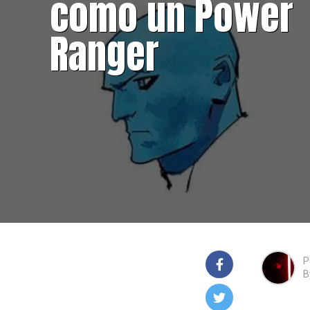
como un Power
Ranger
P
B