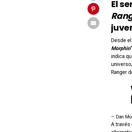
El se
Rang
juve
Desde el
Morphin
indica q
universo,
Ranger d
— Dan Mo
A través