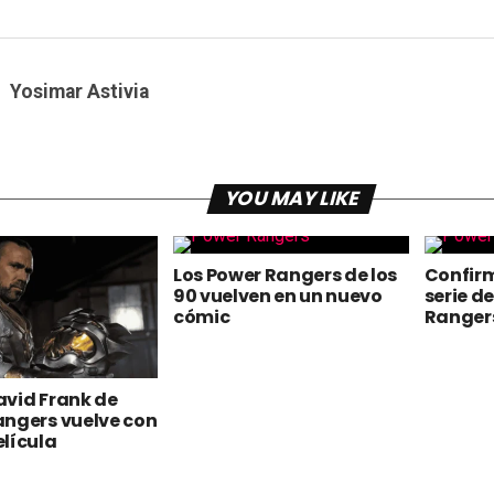
Yosimar Astivia
YOU MAY LIKE
Los Power Rangers de los
Confir
90 vuelven en un nuevo
serie d
cómic
Ranger
avid Frank de
angers vuelve con
lícula