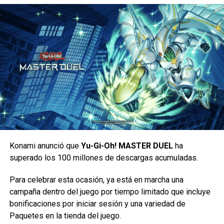
Es un nuevo semestre en el Colegio Nacional, y parece
que todos se han olvidado de Luis. Hasta que un
desconocido se apodera de sus redes sociales y
comienza a amenazar con vengarse de quienes hicieron
de su vida un infierno.
Todo va a estar bien (20/8/2021)
Konami anunció que
Yu-Gi-Oh! MASTER DUEL
ha
superado los 100 millones de descargas acumuladas.
Para celebrar esta ocasión, ya está en marcha una
campaña dentro del juego por tiempo limitado que incluye
bonificaciones por iniciar sesión y una variedad de
Paquetes en la tienda del juego.