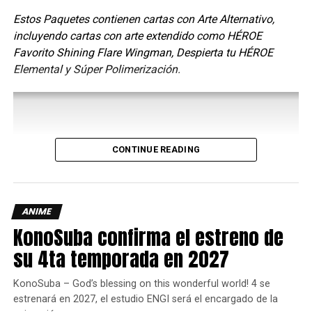
Estos Paquetes contienen cartas con Arte Alternativo,
incluyendo cartas con arte extendido como HÉROE
Creada y dirigida por Diego Luna, esta serie sucede en la
Favorito Shining Flare Wingman, Despierta tu HÉROE
Ciudad de México y es una ‘dramedia’ que reflexiona sobre
Elemental y Súper Polimerización.
la idea de familia y las relaciones en la actualidad.
En la cocina con Paris Hilton
(4/8/2021)
CONTINUE READING
ANIME
KonoSuba confirma el estreno de
su 4ta temporada en 2027
KonoSuba – God’s blessing on this wonderful world! 4 se
estrenará en 2027, el estudio ENGI será el encargado de la