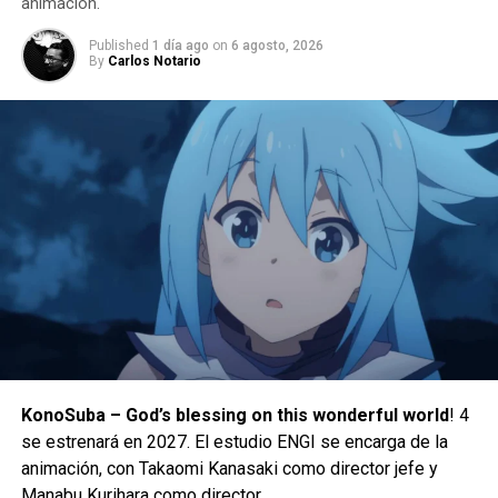
animación.
Demostrando que cualquiera puede cocinar, Paris Hilton le
Published
1 día ago
on
6 agosto, 2026
pone su propia esencia a cada plato. Un show de cocina
By
Carlos Notario
único y a puro brillo. ¡La diversión está servida!
Chicas buenas: Temporada 4
(31/8/2021)
KonoSuba – God’s blessing on this wonderful world
! 4
se estrenará en 2027. El estudio ENGI se encarga de la
Bajo la estricta vigilancia de agentes federales, Beth, Ruby
animación, con Takaomi Kanasaki como director jefe y
Además, para celebrar el hito de los 100 millones de
y Annie sopesan las ventajas y desventajas de su trabajo,
Manabu Kurihara como director.