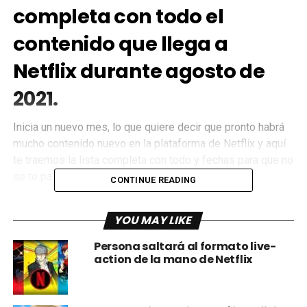
completa con todo el
contenido que llega a
Netflix durante agosto de
2021.
Inicia un nuevo mes, lo que quiere decir que pronto habrá
mucho contenido nuevo en la plataforma de Netflix y aquí
te traemos la lista completa con todo y fechas para que no
se te pase ninguno.
CONTINUE READING
Series
YOU MAY LIKE
La directora (20/8/2021)
Persona saltará al formato live-
action de la mano de Netflix