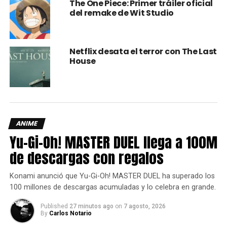
The One Piece: Primer tráiler oficial
del remake de Wit Studio
Netflix desata el terror con The Last
House
En una prestigiosa universidad, la primera mujer de color
en llegar a ser catedrática intenta satisfacer las
expectativas de un Departamento de Literatura en
decadencia.
ANIME
Yu-Gi-Oh! MASTER DUEL llega a 100M
Control Z: Temporada 2 (4/8/2021)
de descargas con regalos
Konami anunció que Yu-Gi-Oh! MASTER DUEL ha superado los
100 millones de descargas acumuladas y lo celebra en grande.
Published
27 minutos ago
on
7 agosto, 2026
By
Carlos Notario