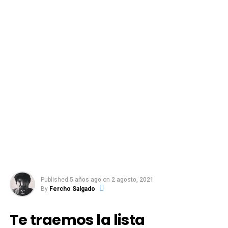
Published
5 años ago
on
2 agosto, 2021
By
Fercho Salgado
Te traemos la lista