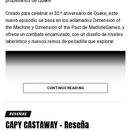
propietarios de Quake.
Creado para celebrar el 30.º aniversario de Quake, este
nuevo episodio se basa en los aclamados Dimension of
the Machine y Dimension of the Past de MachineGames, y
ofrece un combate encarnizado, con un diseño de niveles
laberíntico y nuevos reinos de pesadilla que explorar.
Uno de los aspectos más interesantes de su kit es el
CONTINUE READING
Bayani Mode
, una mecánica que potencia varios de sus
movimientos y le permite acceder a rutas de combo más
largas y con mayor daño, así que administrar
correctamente este recurso es clave para sacar el máximo
RESEÑAS
provecho del personaje ya que requiere de dos barras de
CAPY CASTAWAY – Reseña
energía.