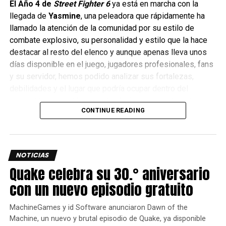
El Año 4 de
Street Fighter 6
ya está en marcha con la
RELATED TOPICS:
ACTIVISION
ALPHA
CALL OF DUTY
llegada de
Yasmine
, una peleadora que rápidamente ha
CALL OF DUTY: VANGUARD
PLAYSTATION 4
PLAYSTATION 5
llamado la atención de la comunidad por su estilo de
combate explosivo, su personalidad y estilo que la hace
UP NEXT
Estos fueron los anuncios de Xbox en
destacar al resto del elenco y aunque apenas lleva unos
Gamescom 2021
días disponible en el juego, jugadores profesionales, fans
y su servidor, hemos podido analizar sus fortalezas,
DON'T MISS
Más Poké-música llega con Pokémon 25: The
debilidades y el lugar que podría ocupar dentro del
Blue EP & The Red EP
competitivo y aquí les cuento el cómo se siente esta
CONTINUE READING
nueva peleadora.
Yosimar Astivia
NOTICIAS
Quake celebra su 30.° aniversario
con un nuevo episodio gratuito
MachineGames y id Software anunciaron Dawn of the
Machine, un nuevo y brutal episodio de Quake, ya disponible