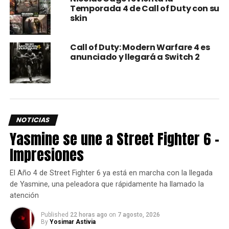
Temporada 4 de Call of Duty con su
skin
Call of Duty: Modern Warfare 4 es
anunciado y llegará a Switch 2
NOTICIAS
Así es, los días 27, 28 y 29 de agosto, todos los usuarios
Yasmine se une a Street Fighter 6 –
de
PlayStation 5
y
PlayStation 4
podremos disfrutar de
Impresiones
manera gratuita del
Alpha
de
Call of Duty: Vanguard
, en el
que podremos probar el modo
Champions Hill
, en el que
El Año 4 de Street Fighter 6 ya está en marcha con la llegada
son batallas de escuadrones de 2v2 o 3v3, debiendo
de Yasmine, una peleadora que rápidamente ha llamado la
acabar con todas las vidas de los oponentes, todo dentro
atención
de un gran mapa dividido en cinco secciones.
Published
22 horas ago
on
7 agosto, 2026
Específicamente, hay un área central de Estación de
By
Yosimar Astivia