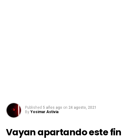
Published
5 años ago
on
24 agosto, 2021
By
Yosimar Astivia
Vayan apartando este fin