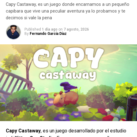
Capy Castaway, es un juego donde encarnamos a un pequeño
capibara que vive una peculiar aventura ya lo probamos y te
decimos si vale la pena
Published
1 día ago
on
7 agosto, 2026
By
Fernando García Díaz
Un estilo arriesgado y difícil de dominar.
Al ser una peleadora cuyo estilo de juego se enfoca en la
constante presión a corta distancia, la hace un personaje
con una jugabilidad muy arriesgada ya que por lo mismo no
hay margen para errores, puesto que una combo fallido
Capy Castaway
, es un juego desarrollado por el estudio
significa una ventana muy corta para recuperarse antes de