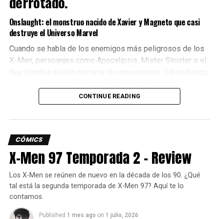
derrotado.
Onslaught: el monstruo nacido de Xavier y Magneto que casi
destruye el Universo Marvel
Cuando se habla de los enemigos más peligrosos de los
X-Men, persoanjes como Apocalipsis, Mister Sinister o el
Rey Sombra suelen dominar la conversación. Sin embargo,
existe un villano cuya sola existencia puso de rodillas no
solo a los mutantes, sino también a prácticamente todos
CONTINUE READING
los héroes de Marvel.
Ese villano es
Onslaught
, una entidad psíquica nacida de
CÓMICS
dos de las mentes más poderosas del planeta:
Charles
X-Men 97 Temporada 2 – Review
Xavier
y
Magneto
. Al cual seguramente recuerdas como
el jefe final del videojuego Marvel vs Capcom.
Los X-Men se reúnen de nuevo en la década de los 90. ¿Qué
tal está la segunda temporada de X-Men 97? Aquí te lo
contamos.
Published
1 mes ago
on
1 julio, 2026