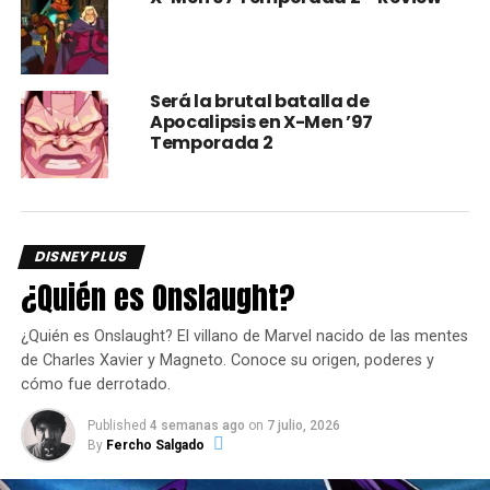
7z
— Disney+ (@DisneyPlus)
April 14, 2022
Será la brutal batalla de
El corto animado llegará de manera exclusiva a
Disney+
el
Apocalipsis en X-Men ’97
próximo
22 de abril
.
Temporada 2
comments
DISNEY PLUS
¿Quién es Onslaught?
RELATED TOPICS:
BILLIE EILISH
DISNEY PLUS
DISNEY+
LOS SIMPSONS
¿Quién es Onslaught? El villano de Marvel nacido de las mentes
UP NEXT
de Charles Xavier y Magneto. Conoce su origen, poderes y
Malcolm in the Middle llega a Disney Plus
cómo fue derrotado.
DON'T MISS
Published
4 semanas ago
on
7 julio, 2026
Nuevo teaser de Moon Knight
By
Fercho Salgado