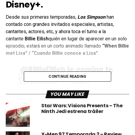
Disney+.
Desde sus primeras temporadas,
Los Simpson
han
contado con grandes invitados especiales, artistas,
cantantes, actores, etc, y ahora toca el turno a la
cantante
Billie Eilish
quién en lugar de aparecer en un solo
episodio, estará en un corto animado llamado
“When Billie
met Lisa” / “Cuando Billie conoce a Lisa”
.
.
@BillieEilish
is coming to
Springfield
Start
CONTINUE READING
streaming the short,
YOU MAY LIKE
@TheSimpsons
: When
Star Wars: Visions Presents – The
Billie Met Lisa April 22 only
Ninth Jedi estrena tráiler
on
#DisneyPlus
.
pic.twitter.com/yO3RA6XS
X-Men 97 Temporada 2 – Review