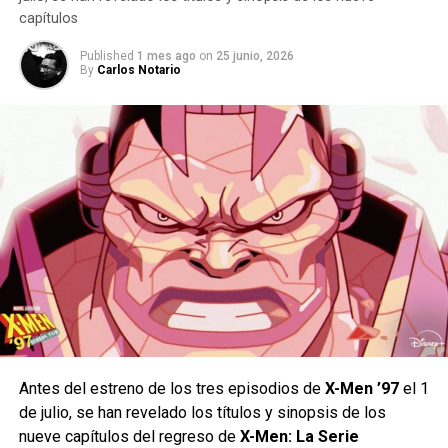
Onslaught no es un mutante tradicional o un experimento
capítulos
científico.
Mientras que un equipo de X-Men fue enviado al futuro, la
otra mitad fue enviada al pasado. Todos con un mismo fin:
Published
1 mes ago
on
25 junio, 2026
Onslaught es la manifestación física y psíquica de los
By
Carlos Notario
Enfrentar a Apocalipsis.
pensamientos más oscuros del Profesor X combinados
con la personalidad, el odio y la determinación de
Magneto.
Wolverine (voiced by Cal Dodd) in Marvel Animation’s X-
MEN ’97 Season 2, exclusively on Disney+. Photo
courtesy of Marvel. © 2026 Marvel. All Rights Reserved.
Lo bueno de la segunda temporada
Antes del estreno de los tres episodios de
X-Men ’97
el 1
de julio, se han revelado los títulos y sinopsis de los
de X-Men 97
nueve capítulos del regreso de
X-Men: La Serie