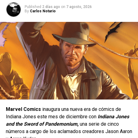
Published
2 días ago
on
7 agosto, 2026
By
Carlos Notario
Una peleadora de presión constante.
Yasmine está diseñada para quienes disfrutan de un
estilo de juego ofensivo;
se trata de un personaje de
tipo
rushdown
, cuyo objetivo es mantenerse cerca del
rival para presionarlo de manera constante y obligarlo a
Marvel Comics
inaugura una nueva era de cómics de
cometer errores. Su estilo de combate está inspirado en
Indiana Jones este mes de diciembre con
Indiana Jones
el
Eskrima
, un arte marcial filipino, e incorpora el uso de
and the Sword of Pandemonium
,
una serie de cinco
un
karambit
, además de una gran movilidad, ataques
números a cargo de los aclamados creadores Jason Aaron
rápidos y múltiples opciones para extender combos.