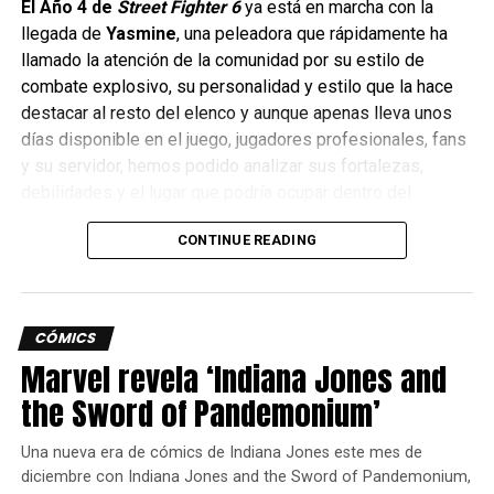
El Año 4 de
Street Fighter 6
ya está en marcha con la
llegada de
Yasmine
, una peleadora que rápidamente ha
llamado la atención de la comunidad por su estilo de
combate explosivo, su personalidad y estilo que la hace
destacar al resto del elenco y aunque apenas lleva unos
días disponible en el juego, jugadores profesionales, fans
y su servidor, hemos podido analizar sus fortalezas,
debilidades y el lugar que podría ocupar dentro del
competitivo y aquí les cuento el cómo se siente esta
CONTINUE READING
nueva peleadora.
CÓMICS
Marvel revela ‘Indiana Jones and
the Sword of Pandemonium’
Una nueva era de cómics de Indiana Jones este mes de
diciembre con Indiana Jones and the Sword of Pandemonium,