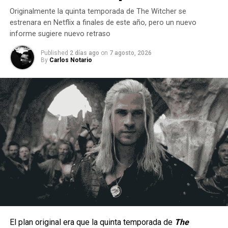
Originalmente la quinta temporada de The Witcher se
estrenara en Netflix a finales de este año, pero un nuevo
informe sugiere nuevo retraso
Published
2 días ago
on
7 agosto, 2026
By
Carlos Notario
Un estilo arriesgado y difícil de dominar.
Al ser una peleadora cuyo estilo de juego se enfoca en la
constante presión a corta distancia, la hace un personaje
con una jugabilidad muy arriesgada ya que por lo mismo no
hay margen para errores, puesto que una combo fallido
significa una ventana muy corta para recuperarse antes de
El plan original era que la quinta temporada de
The