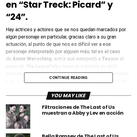
en “Star Treck: Picard” y
“24”.
Hay actrices y actores que se nos quedan marcados por
algún personaje en particular, gracias claro a su gran
actuación, al punto de que nos es difícil ver a ese
personaje interpretado por alguien más, tal es el caso
de
Annie Wersching
, actriz que interpretó a
Tess
en el
juego de
The Last of Us
y quien le imprimió su sello
particular para hacer que empatizáremos con el personaje
CONTINUE READING
y se volviera favorita de muchos; lamentable, la actriz
ha
fallecido a los 45 años de edad,
de un cáncer que le fue
YOU MAY LIKE
diagnosticado en 2020.
Filtraciones de The Last of Us
muestran a Abby y Lev en acción
Bella Ramsey de The Last of Us