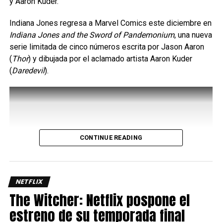
y Aaron Kuder.
Indiana Jones regresa a Marvel Comics este diciembre en
Indiana Jones and the Sword of Pandemonium
, una nueva
serie limitada de cinco números escrita por Jason Aaron
(
Thor
) y dibujada por el aclamado artista Aaron Kuder
(
Daredevil
).
CONTINUE READING
Uno de los aspectos más interesantes de su kit es el
Bayani Mode
, una mecánica que potencia varios de sus
movimientos y le permite acceder a rutas de combo más
largas y con mayor daño, así que administrar
NETFLIX
correctamente este recurso es clave para sacar el máximo
The Witcher: Netflix pospone el
provecho del personaje ya que requiere de dos barras de
estreno de su temporada final
energía.