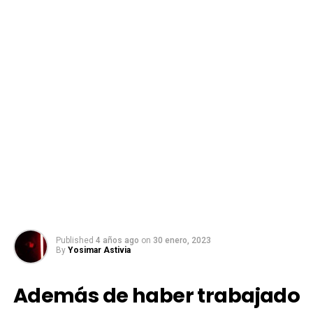
Published
4 años ago
on
30 enero, 2023
By
Yosimar Astivia
Además de haber trabajado