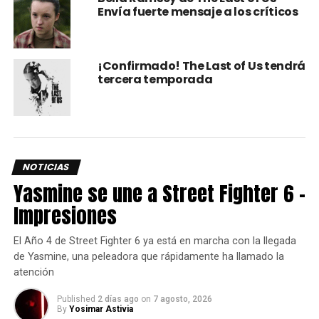
Envía fuerte mensaje a los críticos
¡Confirmado! The Last of Us tendrá
tercera temporada
Además de su papel en el videojuego, Annie Wersching
interpretó a la agente Renee Walker en las temporadas 7 y
8 de “24”, así como a una líder de un culto en “Runaways” y
NOTICIAS
a Borg Queen en Stark Treck: Picard.
Yasmine se une a Street Fighter 6 –
Impresiones
Y no es por demeritar el gran trabajo de Anna Torv como
Tess en la serie de HBO Max, pero sin duda Annie
El Año 4 de Street Fighter 6 ya está en marcha con la llegada
Wersching logró desde antes asombrarnos con su
de Yasmine, una peleadora que rápidamente ha llamado la
actuación.
atención
Que en Paz Descanse.
Published
2 días ago
on
7 agosto, 2026
By
Yosimar Astivia