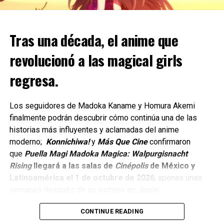
suscríbete a nuestro canal de
Youtube
y
podcast
Special.
Reunirá a personajes icónicos de series como Smiling
Tras una década, el anime que
comments
Friends y Aqua Teen Hunger Force en una sátira
ambientada a bordo de un crucero.
revolucionó a las magical girls
regresa.
Dando continuidad a más de dos décadas de historia de
Robot Chicken, el segundo especial estará dedicado a los
personajes más emblemáticos de Cartoon Network.
Los seguidores de Madoka Kaname y Homura Akemi
finalmente podrán descubrir cómo continúa una de las
Y celebrará el 35.º aniversario del canal que dio origen a
historias más influyentes y aclamadas del anime
algunas de las animaciones más queridas por varias
moderno;
Konnichiwa!
y
Más Que Cine
confirmaron
generaciones.
que
Puella Magi Madoka Magica: Walpurgisnacht
Rising
llegará a las salas de
Cinépolis
de México y
Actualmente, el episodio se encuentra en producción.
Latinoamérica el 1 de octubre de 2026
, apenas unas
La locura al máximo con Robot
semanas después de su estreno en Japón.
Chicken
CONTINUE READING