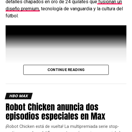
detalles chapados en oro de 24 quilates que
fusionan un
asesinato de George Floyd a manos de un oficial de
diseño premium,
tecnología de vanguardia y la cultura del
policía en 2020.
fútbol.
El cofundador de
Rockstar
,
Dan Houser,
y un puñado de
sus desarrolladores más confiables escribieron un guión
para Bully 2 ya en 2008, que contenía las primeras
escenas y un resumen del resto de la historia, según
fuentes con conocimiento del desarrollo.
CONTINUE READING
HBO MAX
Inspirado en la marca oficial del torneo, ambos
Robot Chicken anuncia dos
dispositivos combinan elementos icónicos del fútbol con
la artesanía característica de Motorola, lo que da como
episodios especiales en Max
resultado productos premium y profundamente arraigados
en la cultura del juego.
¡Robot Chicken está de vuelta! La multipremiada serie stop-