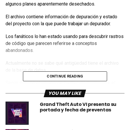
algunos planes aparentemente desechados.
El archivo contiene información de depuración y estado
del proyecto con la que puede trabajar un depurador.
Los fanáticos lo han estado usando para descubrir rastros
de código que parecen referirse a conceptos
abandonados.
Actualmente no se sabe qué antigüedad tiene el archivo
de la base de datos.
CONTINUE READING
Según informó el usuario de Twitter
@billsyliamgta
, el
archivo incluye una cadena de texto que contiene una
YOU MAY LIKE
referencia a Bully 2, junto con otros títulos como
Grand
Theft Auto 4, Midnight Club Los Angeles y Red Dead
Grand Theft Auto VI presenta su
portada y fecha de preventas
Redemption 2.
References to a weapon