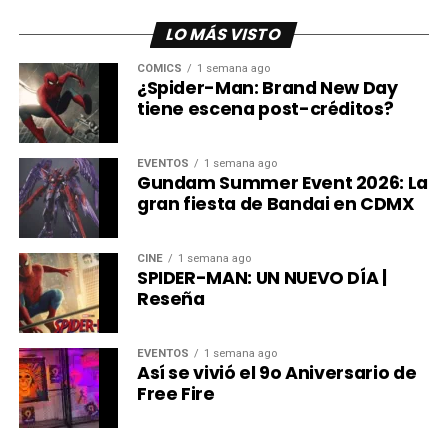
Creados por Seth Green y Matthew Senreich, y producidos
LO MÁS VISTO
por Stoopid Buddy Studios, los nuevos especiales de
Robot Chicken fueron anunciados durante el Festival
CÓMICS
1 semana ago
¿Spider-Man: Brand New Day
Internacional de Cine de Animación de Annecy.
tiene escena post-créditos?
Mientras llega su estreno, las once temporadas de la
serie ya están disponibles en HBO Max.
EVENTOS
1 semana ago
Gundam Summer Event 2026: La
gran fiesta de Bandai en CDMX
CINE
1 semana ago
SPIDER-MAN: UN NUEVO DÍA |
Reseña
EVENTOS
1 semana ago
Así se vivió el 9o Aniversario de
Free Fire
Desde su debut en el bloque Adult Swim, Robot Chicken