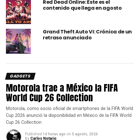
Red Dead Online: Este es el
called flash_grenade,
contenido que llega en agosto
which I believe the VFX of
it got leaked back in 2020,
Grand Theft Auto VI: Crónica de un
when this was supposed
retraso anunciado
to release. This also
includes a references to
barging, which seems like
it was going to be a new
GADGETS
Motorola trae a México la FIFA
mechanic like barging
World Cup 26 Collection
through doors.
pic.twitter.com/auBNeVXHi
Motorola, como socio oficial de smartphones de la FIFA World
Cup 2026 anunció la disponibilidad en México de la FIFA World
f
Cup 26 Collection
Published
14 horas ago
on
5 agosto, 2026
By
Carlos Notario
— Glow (@GlowDevs)
November 19, 2023