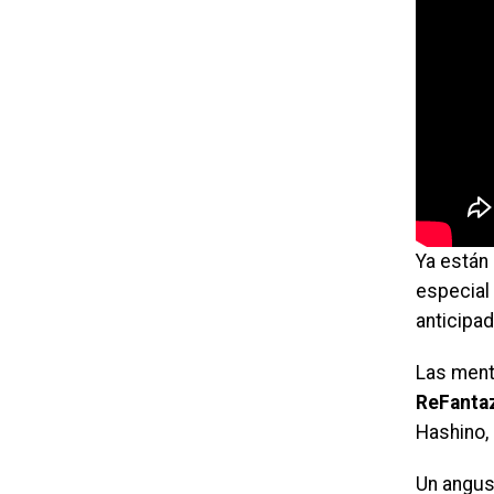
Ya están 
especial 
anticipa
Las ment
ReFanta
Hashino,
Un angus