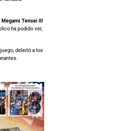
n Megami Tensei III
lico ha podido ver,
uego, deleitó a los
onantes.