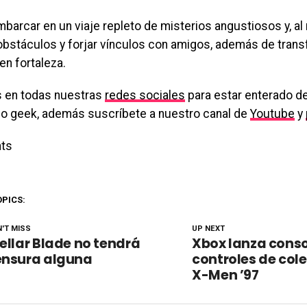
barcar en un viaje repleto de misterios angustiosos y, a
obstáculos y forjar vínculos con amigos, además de tran
en fortaleza.
 en todas nuestras
redes sociales
para estar enterado de
o geek, además suscríbete a nuestro canal de
Youtube
y
ts
OPICS:
'T MISS
UP NEXT
ellar Blade no tendrá
Xbox lanza conso
ensura alguna
controles de col
X-Men ’97