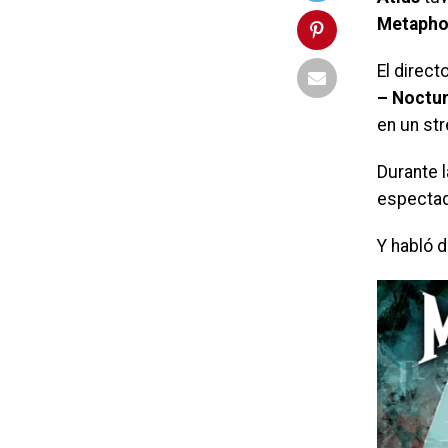
Metaphor
El direct
– Noctu
en un st
Durante l
espectad
Y habló d