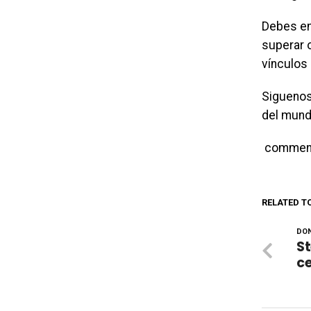
Debes em
superar 
vínculos 
Siguenos
del mund
commen
RELATED T
DON
St
c