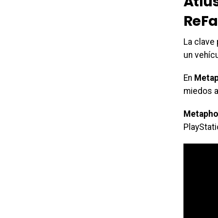
Atlu
ReFa
La clave 
un vehícu
En
Metap
miedos al
Metapho
PlayStati