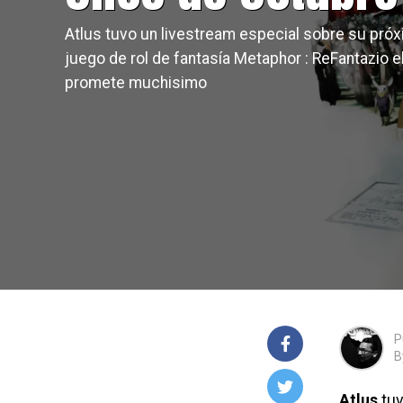
Atlus tuvo un livestream especial sobre su pró
juego de rol de fantasía Metaphor : ReFantazio e
promete muchisimo
P
B
Atlus
tuv