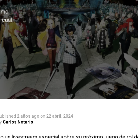
ximo
l cual
ublished
2 años ago
on
22 abril, 2024
y
Carlos Notario
o un livestream especial sobre su próximo juego de rol d