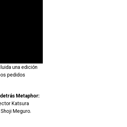
cluida una edición
 los pedidos
 detrás Metaphor:
ector Katsura
 Shoji Meguro.