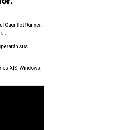
or:
el Gauntlet Runner,
or.
superarán sus
ries X|S, Windows,