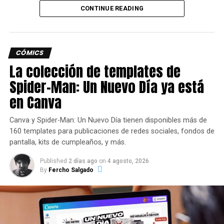
CONTINUE READING
CÓMICS
La colección de templates de
Spider-Man: Un Nuevo Día ya está
en Canva
Foto: Marvel Comics
“Lo que siempre me ha encantado de los X-Men es que
Canva y Spider-Man: Un Nuevo Día tienen disponibles más de
primero son personajes y después superhéroes”,
160 templates para publicaciones de redes sociales, fondos de
compartió Russell hoy.
“Entonces, poder escribir
pantalla, kits de cumpleaños, y más.
personajes como Havok, Angel y Frenzy en una realidad
Published
2 días ago
on
4 agosto, 2026
post-Krakoa es una oportunidad para escribir sobre lo que
By
Fercho Salgado
realmente me importa, ¿cómo nos ayudamos unos a
otros a sobrevivir la apatía del mundo en el que vivimos?”
Siguenos en todas nuestras
redes sociales
para estar
enterado de lo más atractivo del mundo geek, además