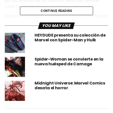
por los derechos de los mutantes dentro del sistema
como fuerzas de ataque oficialmente sancionadas.
CONTINUE READING
YOU MAY LIKE
HEYDUDE presenta su colección de
Marvel con Spider-Man y Hulk
Spider-Woman se convierte en la
nueva huésped de Carnage
En la próxima era de
“From the Ashes”,
esa tradición
continúa en un nuevo volumen de X-Factor del escritor
Midnight Universe: Marvel Comics
desata el horror
ganador de
Eisner Mark Russelly el aclamado artista
de X-Men Bob Quinn.
Formado por el gobierno en respuesta a un brote posterior
a Krakoa de paramilitares mutantes, escuadrones de