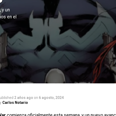
 y un
os en el
ublished
2 años ago
on
6 agosto, 2024
y
Carlos Notario
War
comienza oficialmente esta semana, y un nuevo avanc