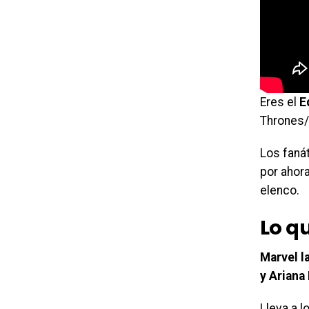
Eres el
E
Thrones/
Los faná
por ahor
elenco.
Lo q
Marvel l
y Ariana
Lleva a l