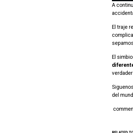
A contin
accident
El traje 
complica
sepamos l
El simbi
diferen
verdader
Siguenos
del mund
commen
RELATED T