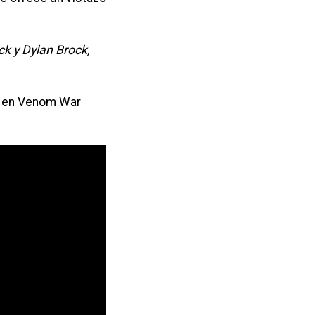
ck y Dylan Brock,
án en Venom War