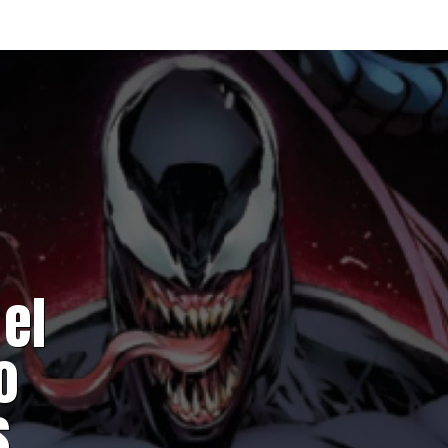
el
o
s