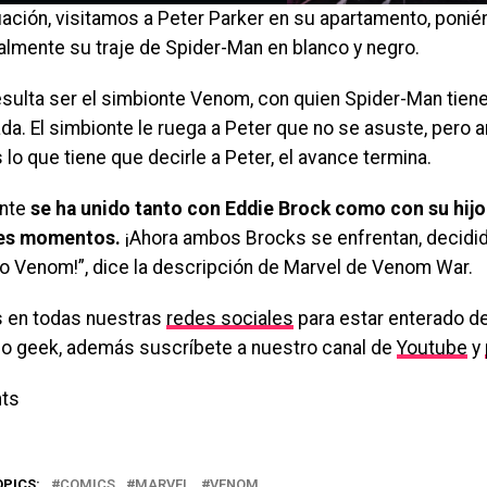
uación, visitamos a Peter Parker en su apartamento, poni
almente su traje de Spider-Man en blanco y negro.
resulta ser el simbionte Venom, con quien Spider-Man tiene
da. El simbionte le ruega a Peter que no se asuste, pero 
o que tiene que decirle a Peter, el avance termina.
onte
se ha unido tanto con Eddie Brock como con su hijo
tes momentos.
¡Ahora ambos Brocks se enfrentan, decidido
o Venom!”, dice la descripción de Marvel de Venom War.
 en todas nuestras
redes sociales
para estar enterado de
o geek, además suscríbete a nuestro canal de
Youtube
y
ts
OPICS:
COMICS
MARVEL
VENOM