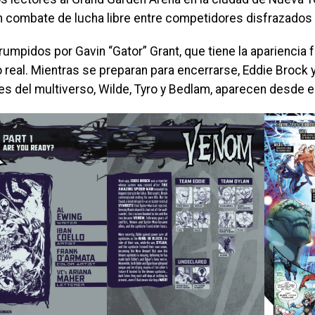
n combate de lucha libre entre competidores disfrazados
rumpidos por Gavin “Gator” Grant, que tiene la apariencia f
o real. Mientras se preparan para encerrarse, Eddie Broc
s del multiverso, Wilde, Tyro y Bedlam, aparecen desde el