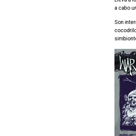
a cabo u
Son inter
cocodril
simbionte