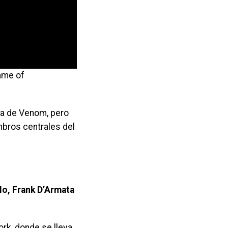
ame of
ia de Venom, pero
mbros centrales del
lo, Frank D’Armata
ork, donde se lleva