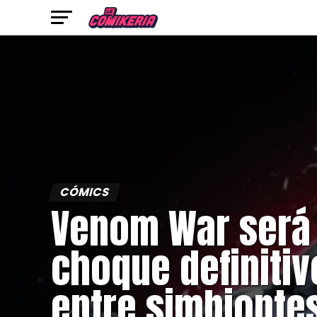
CÓMICS
Venom War será 
choque definitiv
entre simbionte