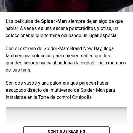
Otros
Squishmallows
, inspirados en México, que puedes
conocer son:
Las películas de
Spider-Man
siempre dejan algo de qué
Maritza, una hermosa cactus; Mipsy, la mística
hablar. A veces es una escena postcréditos y otras, un
representación del ajolote; Austin, el carismático
coleccionable que termina ocupando un lugar especial.
aguacate; Louise, el maíz de colores; y Tex, el taco más
original de todos.
Con el estreno de Spider-Man: Brand New Day, llega
también una colección para quienes saben que los
grandes héroes nunca abandonan la ciudad… ni la memoria
de sus fans.
Son dos vasos y una palomera que parecen haber
escapado directo del multiverso de Spider-Man para
instalarse en la Torre de control Cinépolis.
CONTINUE READING