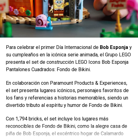
comments
RELATED TOPICS:
COLECCIONABLES
JUGUETES
PELUCHES
SQUISHMALLOWS
UP NEXT
Para celebrar el primer Día Internacional de
Bob Esponja
y
Life Is Strange: Double Exposure revela su
su cumpleaños en la icónica serie animada, el Grupo LEGO
emotivo soundtrack
presenta el set de construcción LEGO Icons Bob Esponja
Detrás de cada héroe hay una historia, detrás de cada
DON'T MISS
Pantalones Cuadrados: Fondo de Bikini.
colección esta Ping Solutions.
Brasil Game Show 2024 tendrá la
Para información sobre fecha de venta al público y costos,
participación de la directora creativa
En colaboración con Paramount Products & Experiences,
de“Bayonetta”
por favor estar atentos a los canales de comunicación de
el set presenta lugares icónicos, personajes favoritos de
Cinépolis.
los fans y referencias a historias memorables, siendo un
divertido tributo al espíritu y humor de Fondo de Bikini.
Estos son los coleccionables de
Carlos Notario
Spider-Man: Brand New Day
Con 1,794 bricks, el set incluye los lugares más
reconocibles de Fondo de Bikini, como la alegre casa de
piña de Bob Esponja, el excéntrico hogar de Calamardo
Uno de los vasos muestra a Spider-Man balanceándose