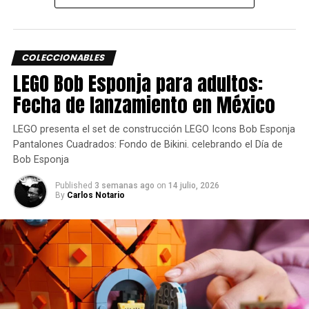
Sin duda, lo que hace especial a cada uno de estos
COLECCIONABLES
suaves amigos es su personalidad única.
LEGO Bob Esponja para adultos:
Lo que los convierte en compañeros ideales con los que
Fecha de lanzamiento en México
podrás identificarte y formar tu propio Squad.
LEGO presenta el set de construcción LEGO Icons Bob Esponja
En esta temporada de fiestas Squishmallows te invita a
Pantalones Cuadrados: Fondo de Bikini. celebrando el Día de
abrazar, literalmente, la riqueza cultural de México.
Bob Esponja
Published
3 semanas ago
on
14 julio, 2026
Gracias a una colección que rinde tributo a la alegría,
By
Carlos Notario
belleza y diversidad de nuestro país.
Siguenos en todas nuestras
redes sociales
para estar
enterado de lo más atractivo del mundo geek, además
suscríbete a nuestro canal de
Youtube
y
podcast