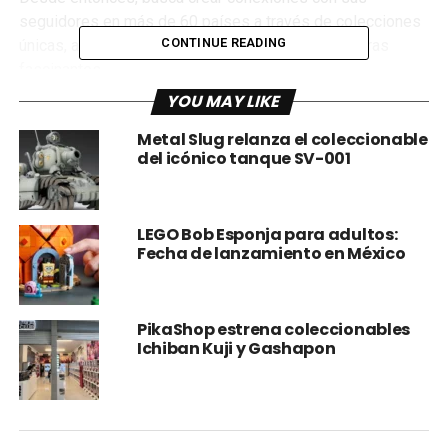
seguidores en más de 60 países a través de colecciones
CONTINUE READING
únicas, algunas de las cuales rinden tributo a culturas
fascinantes.
YOU MAY LIKE
Metal Slug relanza el coleccionable
del icónico tanque SV-001
LEGO Bob Esponja para adultos:
Fecha de lanzamiento en México
PikaShop estrena coleccionables
Por supuesto, México no podía quedarse fuera de esta
Ichiban Kuji y Gashapon
fiesta.
Con sus tradiciones coloridas, su extraordinaria
gastronomía y su biodiversidad única, nuestro país ha