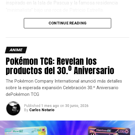
inspirado en la Isla de Pascua y la famosa residencia
entre los rascacielos, mientras que el otro lo captura en
“minimalista” bajo una roca de Patricio Estrella.
plena acción, emergiendo desde la tapa con su telaraña
lista para entrar en combate.
CONTINUE READING
ANIME
Pokémon TCG: Revelan los
productos del 30.º Aniversario
The Pokémon Company International anunció más detalles
sobre la esperada expansión Celebración 30.º Aniversario
dePokémon TCG
Published
1 mes ago
on
30 junio, 2026
By
Carlos Notario