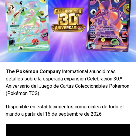
La palomera recrea uno de los elementos más icónicos de
Spider-Man: una enorme telaraña que envuelve la pieza
mientras el héroe arácnido aparece entre sus hilos, como
si estuviera irrumpiendo en escena.
The Pokémon Company
International anunció más
detalles sobre la esperada expansión Celebración 30.º
Aniversario del Juego de Cartas Coleccionables Pokémon
(Pokémon TCG).
Disponible en establecimientos comerciales de todo el
Una vibrante escena del Campo de Medusas completa la
mundo a partir del 16 de septiembre de 2026.
exhibición, dando vida al mundo submarino soleado y
ligeramente surrealista que ha entretenido al público
durante más de 25 años.