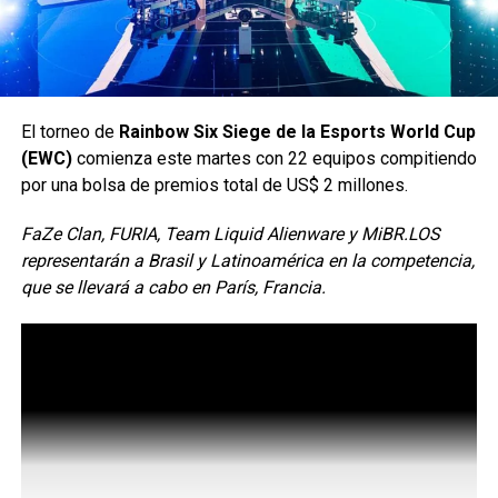
y espectáculo.
Sur:
Alpha Team: La revelación del Sur. Este equipo
El torneo de
Rainbow Six Siege de la Esports World Cup
cuenta con prometedores talentos en sus filas y
(EWC)
comienza este martes con 22 equipos compitiendo
está decidido a ir por el primer puesto.
por una bolsa de premios total de US$ 2 millones.
Maycam Evolve: La perseverancia y el esfuerzo es
FaZe Clan, FURIA, Team Liquid Alienware y MiBR.LOS
lo que identifica a este equipo, que ha demostrado
representarán a Brasil y Latinoamérica en la competencia,
un excelente nivel competitivo para lograr clasificar
que se llevará a cabo en París, Francia.
a esta fase de la liga.
El equipo ganador de la Final Four no sólo se llevará el
campeonato regional, también asegurará su participación
en uno de los torneos competitivos de esports más
importantes del año.