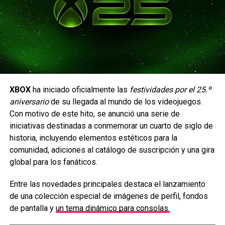
RELATED TOPICS:
ESPORTS
MÉXICO
MONTERREY
RAINBOW SIX SIEGE
UP NEXT
WWE 2K24 lanza edición especial inspirada
en Bray Wyatt
Además del título y el premio en efectivo, el campeón de
Rainbow Six Siege en la EWC también obtendrá una
DON'T MISS
XBOX
ha iniciado oficialmente las
festividades por el 25.º
Ya puedes jugar dos capítulos de Life Is
clasificación directa al Six Invitational 2027.
Strange: Double Exposure
aniversario
de su llegada al mundo de los videojuegos.
Con motivo de este hito, se anunció una serie de
La principal competencia internacional del juego, que se
iniciativas destinadas a conmemorar un cuarto de siglo de
celebrará en Brasil el próximo año.
Carlos Notario
historia, incluyendo elementos estéticos para la
Esta será la tercera edición de la EWC en contar con
comunidad, adiciones al catálogo de suscripción y una gira
una competencia de Rainbow Six Siege, lo que refleja
global para los fanáticos.
el crecimiento continuo del título.
Entre las novedades principales destaca el lanzamiento
El torneo se disputará en dos fases de Play-in, una fase
de una colección especial de imágenes de perfil, fondos
de grupos y unos playoffs. La gran final se celebrará el 15
de pantalla y
un tema dinámico para consolas.
de agosto.