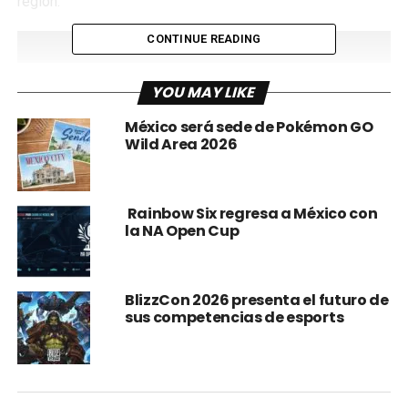
región.
CONTINUE READING
YOU MAY LIKE
México será sede de Pokémon GO
Wild Area 2026
Rainbow Six regresa a México con
la NA Open Cup
Ahora se preparan para enfrentarse en una serie de
partidos que determinarán al próximo campeón del
#BR6Latam.
BlizzCon 2026 presenta el futuro de
sus competencias de esports
La Final Four del #BR6Latam promete ser una verdadera
fiesta para los seguidores del competitivo de Rainbow Six
Siege, con encuentros llenos de adrenalina, jugadas
maestras y estrategias increíbles.