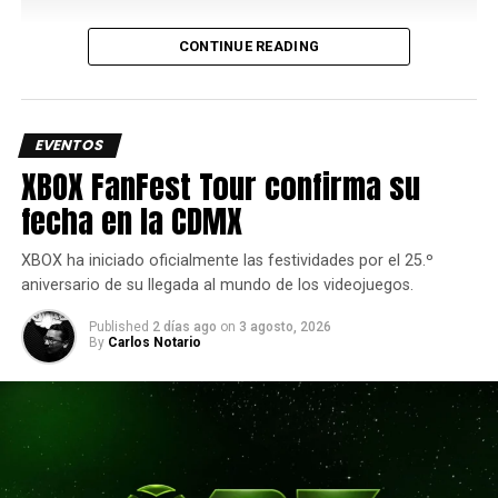
CONTINUE READING
EVENTOS
XBOX FanFest Tour confirma su
fecha en la CDMX
El BLAST R6 Major Montreal, donde se reunirán los
mejores equipos del mundo para enfrentarse por la
XBOX ha iniciado oficialmente las festividades por el 25.º
supremacía
global
en Rainbow Six Siege.
aniversario de su llegada al mundo de los videojuegos.
Siguenos en todas nuestras
redes sociales
para estar
Published
2 días ago
on
3 agosto, 2026
By
Carlos Notario
enterado de lo más atractivo del mundo geek, además
suscríbete a nuestro canal de
Youtube
y
podcast
comments