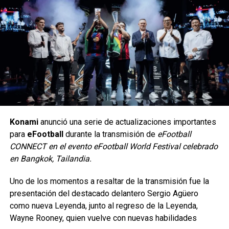
Desde 2017, equipos brasileños han ganado nueve de los
17 torneos internacionales disputados, acumulando más
de US$ 13 millones en premios.
Konami
anunció una serie de actualizaciones importantes
La Esports World Cup es un campeonato internacional
para
eFootball
durante la transmisión de
eFootball
anual de esports creado en 2024.
CONNECT en el evento eFootball World Festival celebrado
Estos diseños fueron creados en colaboración con los
en Bangkok, Tailandia.
El evento reúne a las principales organizaciones del
reconocidos artistas de la comunidad Klobrille y Ben
mundo para competir en torneos de diversos videojuegos.
Kenobi.
Uno de los momentos a resaltar de la transmisión fue la
presentación del destacado delantero Sergio Agüero
Reparte una de las mayores bolsas de premios de los
Asimismo, los usuarios que inicien sesión en su cuenta
como nueva Leyenda, junto al regreso de la Leyenda,
deportes electrónicos.
desde consolas, PC o dispositivos móviles recibirán una
Wayne Rooney, quien vuelve con nuevas habilidades
insignia conmemorativa en su perfil, la cual permanecerá