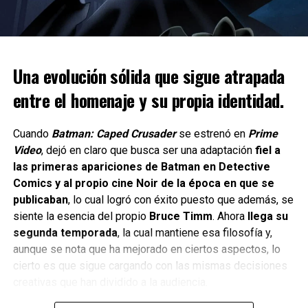
Una evolución sólida que sigue atrapada
entre el homenaje y su propia identidad.
Cuando
Batman: Caped Crusader
se estrenó en
Prime
Video
, dejó en claro que busca ser una adaptación
fiel a
las primeras apariciones de Batman en Detective
Presentado por Prime Video y A+E Factual Studios, It’s in
Comics y al propio cine Noir de la época en que se
the Game: Madden NFL es producido por A+E Factual
publicaban
, lo cual logró con éxito puesto que además, se
Studios, SMAC Productions, Misher Films y MTP.
siente la esencia del propio
Bruce Timm
. Ahora
llega su
segunda temporada
, la cual mantiene esa filosofía y,
La serie es producida ejecutivamente por Kevin Misher y
aunque se nota que ha mejorado en ciertos aspectos, lo
Andy Berman de Misher Films; Michael Strahan, Constance
cierto es que sigue cargando con las mismas decisiones
Schwartz-Morini y FredAnthony Smith de SMAC
creativas que han dividido a la audiencia.
Entertainment; Mike Tollin de MTP; Sandy Montag de The
Montag Group; Steve Ascher, Kristy Sabat y Jessica