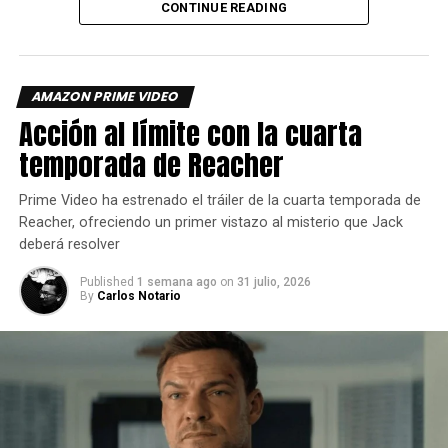
CONTINUE READING
Conway de A+E Factual Studios
Junto con Daryl Holt, Seann Graddy y Julie Foster de EA
SPORTS; y Nathan Caswell, Jeremiah Zagar y Jeremy
AMAZON PRIME VIDEO
Yaches de Public Record. Caswell y Zagar serán los
Acción al límite con la cuarta
directores.
temporada de Reacher
Siguenos en todas nuestras
redes sociales
para estar
Prime Video ha estrenado el tráiler de la cuarta temporada de
enterado de lo más atractivo del mundo geek, además
Reacher, ofreciendo un primer vistazo al misterio que Jack
suscríbete a nuestro canal de
Youtube
y
podcast
deberá resolver
Published
1 semana ago
on
31 julio, 2026
comments
By
Carlos Notario
RELATED TOPICS:
MADDEN
PRIME VIDEO
SERIE
UP NEXT
Diablo Immortal celebra el legado de