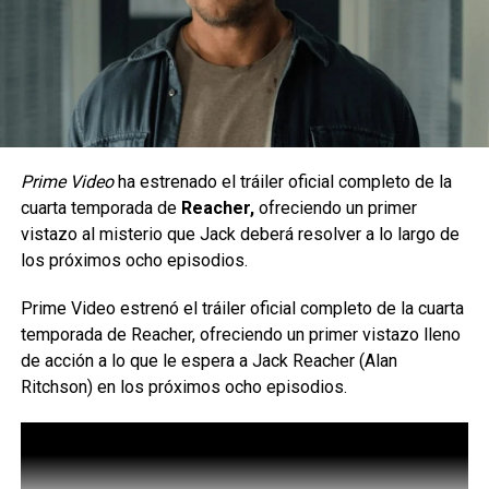
Warcraft
DON'T MISS
Warner Play Latino presente en el Buen Fin
Por algo debutó en “Detective Comics”.
Carlos Notario
Uno de los mayores aciertos de esta nueva temporada es
que
Batman mantiene ese tono de detective
Prime Video
ha estrenado el tráiler oficial completo de la
vulnerable, en lugar de superhéroe “fuerza de la
cuarta temporada de
Reacher,
ofreciendo un primer
naturaleza” e incluso, se le da mayor protagonismo
. Y
vistazo al misterio que Jack deberá resolver a lo largo de
es que la primera temporada dedicó más tiempo al
los próximos ocho episodios.
desarrollo de los villanos y personajes secundarios que
sobre el propio Encapotado; ahora Bruce Wayne recupera
Prime Video estrenó el tráiler oficial completo de la cuarta
el peso narrativo que merece; su faceta como detective
temporada de Reacher, ofreciendo un primer vistazo lleno
recibe mayor atención y
la serie consigue equilibrar
de acción a lo que le espera a Jack Reacher (Alan
mejor las historias autoconclusivas con un arco
Ritchson) en los próximos ocho episodios.
principal mucho más consistente y enganchante
.