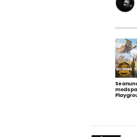
Se anun
mods pa
Playgro