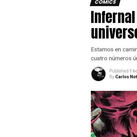
CÓMICS
Infernal
univers
Estamos en camino
cuatro números ún
Published
1 h
By
Carlos Not