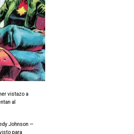
mer vistazo a
ntan al
nedy Johnson —
visto para