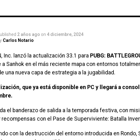
ente el
ublished
2 años ago
on
4 diciembre, 2024
y
Carlos Notario
Inc. lanzó la actualización 33.1 para
PUBG: BATTLEGRO
e a Sanhok en el más reciente mapa con entornos totalment
e una nueva capa de estrategia a la jugabilidad.
ización, que ya está disponible en PC y llegará a consola
mbre.
da el banderazo de salida a la temporada festiva, con mis
y recompensas con el Pase de Superviviente: Batalla Inver
ndo con la destrucción del entorno introducida en Rondo,