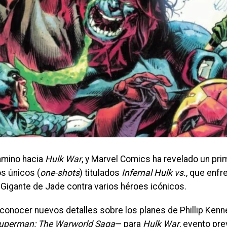
amino hacia
Hulk War
, y Marvel Comics ha revelado un pri
s únicos (
one-shots
) titulados
Infernal Hulk vs.
, que enfre
Gigante de Jade contra varios héroes icónicos.
 conocer nuevos detalles sobre los planes de Phillip Ken
uperman: The Warworld Saga
— ​​para
Hulk War
, evento pre