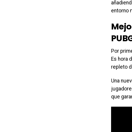
añadiend
entorno m
Mejo
PUBG
Por prime
Es hora d
repleto 
Una nueva
jugadore
que gara