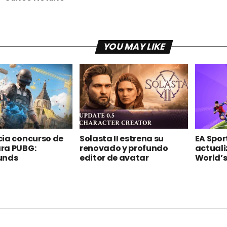
YOU MAY LIKE
cia concurso de
Solasta II estrena su
EA Spor
ra PUBG:
renovado y profundo
actuali
unds
editor de avatar
World’