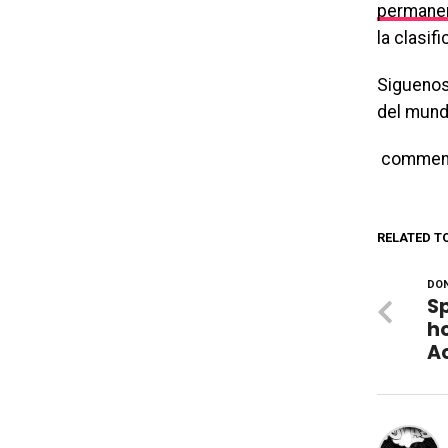
permane
la clasif
Siguenos
del mund
commen
RELATED T
DON
S
h
A