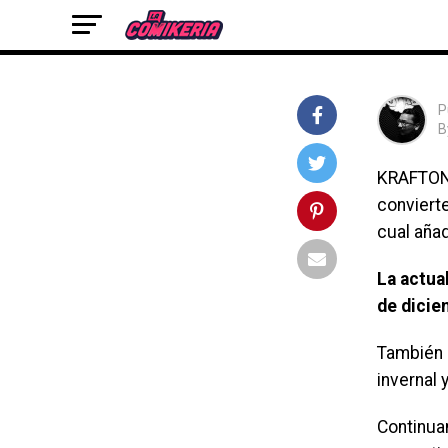
con su nueva actualización, replanteando totalm
gameplay
P
B
KRAFTON, 
conviert
cual añad
La actual
de dicie
También 
invernal 
Continua