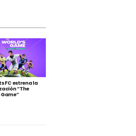
ts FC estrena la
zación “The
s Game”