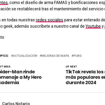
ntes
, como el diseño de arma FAMAS y bonificaciones espe
icación se restablecerá tras el mantenimiento del servicio 
 en todas nuestras
redes sociales
para estar enterado de
o geek, además suscríbete a nuestro canal de
Youtube
y
ts
OPICS:
ACTUALIZACIÓN
MEJORAS DE MAPA
PUBG
'T MISS
UP NEXT
pider-Man rinde
TikTok revela los
omenaje a My Hero
más populares e
cademia
durante 2024
Carlos Notario