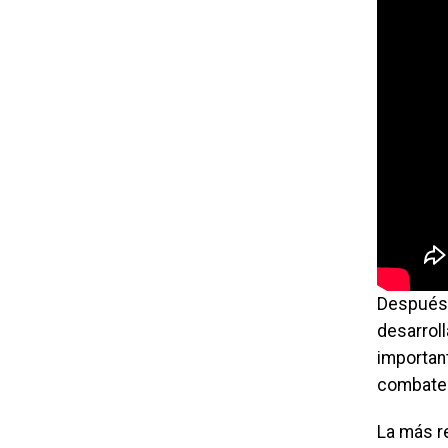
Después d
desarroll
importan
combate 
La más r