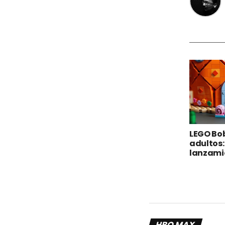
LEGO Bo
adultos:
lanzami
HBO MAX