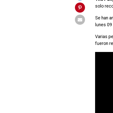
solo reco
Se han a
lunes 09
Varias pe
fueron r