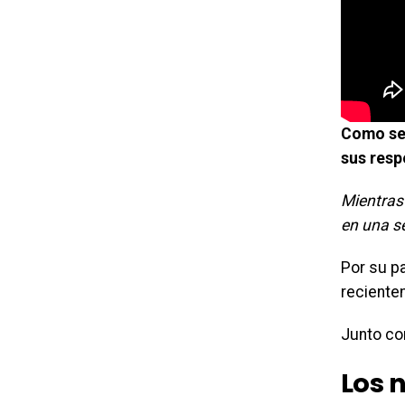
Como se 
sus resp
Mientras
en una se
Por su p
reciente
Junto co
Los 