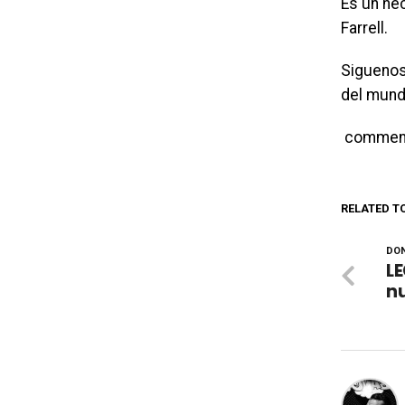
Es un he
Farrell.
Siguenos
del mund
commen
RELATED T
DON
LE
nu