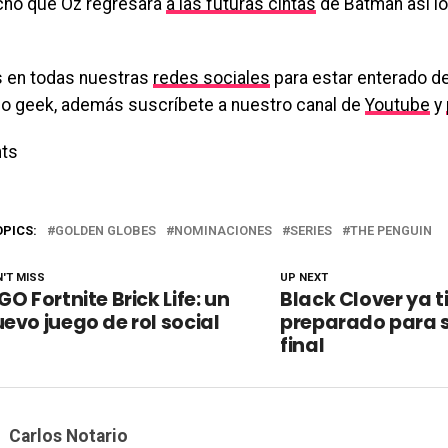
cho que Oz regresará
a las futuras cintas
de Batman así lo
 en todas nuestras
redes sociales
para estar enterado de
o geek, además suscríbete a nuestro canal de
Youtube
y
ts
OPICS:
GOLDEN GLOBES
NOMINACIONES
SERIES
THE PENGUIN
'T MISS
UP NEXT
GO Fortnite Brick Life: un
Black Clover ya t
evo juego de rol social
preparado para 
final
Carlos Notario