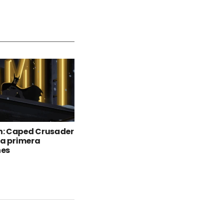
: Caped Crusader
la primera
es