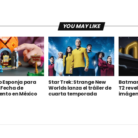
YOU MAY LIKE
b Esponja para
Star Trek: Strange New
Batman
 Fecha de
Worlds lanza el tráiler de
T2 reve
ento en México
cuarta temporada
imágen