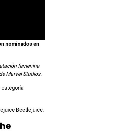
ron nominados en
retación femenina
 de Marvel Studios.
 categoría
ejuice Beetlejuice.
The