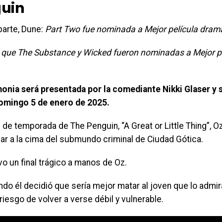
uin
parte, Dune:
Part Two fue nominada a Mejor película dramá
s que The Substance y Wicked fueron nominadas a Mejor pe
.
onia será presentada por la comediante Nikki Glaser y s
domingo 5 de enero de 2025.
al de temporada de The Penguin, “A Great or Little Thing”, 
gar a la cima del submundo criminal de Ciudad Gótica.
vo un final trágico a manos de Oz.
do él decidió que sería mejor matar al joven que lo admi
 riesgo de volver a verse débil y vulnerable.