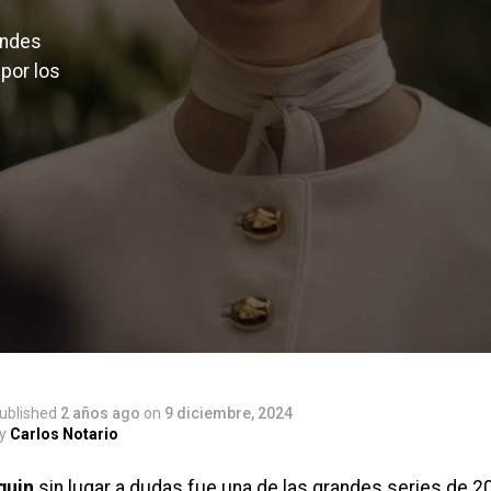
andes
 por los
ublished
2 años ago
on
9 diciembre, 2024
y
Carlos Notario
guin
sin lugar a dudas fue una de las grandes series de 20