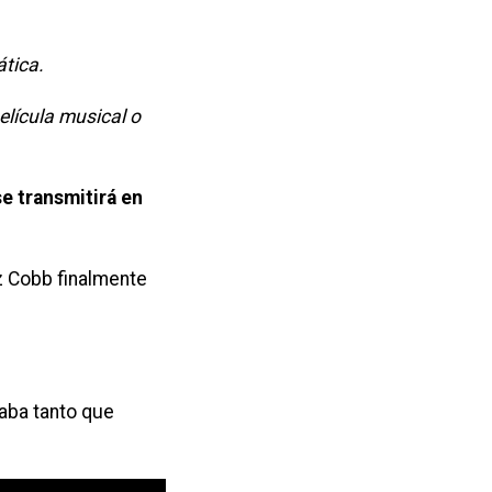
tica.
lícula musical o
e transmitirá en
Oz Cobb finalmente
raba tanto que