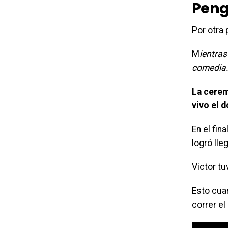
Peng
Por otra 
M
ientra
comedia
La cerem
vivo el 
En el fin
logró lle
Victor tu
Esto cuan
correr el