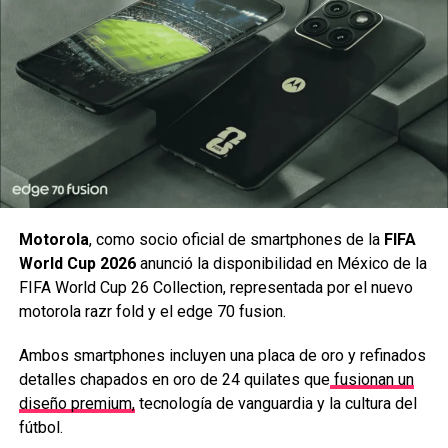
fuego en sus guantes y para que tenga todo el estilo, una
pose de victoria y emote de fuego control.
2 El cinturón de Zenyatta
Motorola
, como socio oficial de smartphones de la
FIFA
World Cup 2026
anunció la disponibilidad en México de la
FIFA World Cup 26 Collection, representada por el nuevo
motorola razr fold y el edge 70 fusion.
Parecerá algo que pasa inadvertido, pero el cinturón que
Ambos smartphones incluyen una placa de oro y refinados
tiene la skin de Aang de Zenyatta tiene los símbolos de
detalles chapados en oro de 24 quilates que
fusionan un
las 4 naciones, aire, fuego, agua y tierra. Aparte de que
diseño premium,
tecnología de vanguardia y la cultura del
está skin es idéntica a la del protagonista de la primera
fútbol.
serie y también viene con emotes, líneas de diálogo,