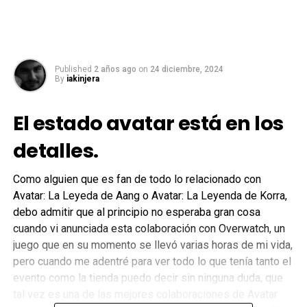
Published
2 años ago
on
24 diciembre, 2024
By
iakinjera
El estado avatar está en los
detalles.
Como alguien que es fan de todo lo relacionado con
Avatar: La Leyeda de Aang o Avatar: La Leyenda de Korra,
debo admitir que al principio no esperaba gran cosa
cuando vi anunciada esta colaboración con Overwatch, un
juego que en su momento se llevó varias horas de mi vida,
pero cuando me adentré para ver todo lo que tenía tanto el
evento como la tienda puedo decir sin ninguna duda, que
tal vez es una de las mejores colaboraciones de Avatar