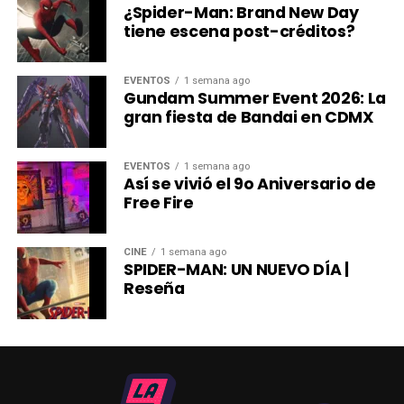
¿Spider-Man: Brand New Day
Internacional de Cine de Animación de Annecy.
tiene escena post-créditos?
Mientras llega su estreno, las once temporadas de la
serie ya están disponibles en HBO Max.
EVENTOS
1 semana ago
Gundam Summer Event 2026: La
gran fiesta de Bandai en CDMX
EVENTOS
1 semana ago
Así se vivió el 9o Aniversario de
Free Fire
CINE
1 semana ago
SPIDER-MAN: UN NUEVO DÍA |
Reseña
Desde su debut en el bloque Adult Swim, Robot Chicken
Si eres como yo y aprecias las famosas frases de Avatar,
revolucionó la televisión de animación para adultos
esta colaboración tiene más que suficientes para que las
gracias a su irreverente uso de la técnica stop-motion y a
uses en cada momento posible durante las partidas,
sus implacables
parodias de la cultura pop.