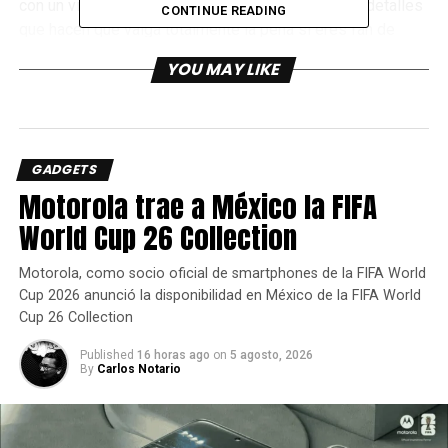
con un videojuego. ¿Por qué? Aquí te contamos 7 detalles
CONTINUE READING
que hacen que valga totalmente la pena si eres fan de
ambas franquicias.
YOU MAY LIKE
1 La espada de Zuko
GADGETS
Motorola trae a México la FIFA
World Cup 26 Collection
Motorola, como socio oficial de smartphones de la FIFA World
Cup 2026 anunció la disponibilidad en México de la FIFA World
Cup 26 Collection
Published
16 horas ago
on
5 agosto, 2026
By
Carlos Notario
La famosa espada doble del principe de la nación del
fuego forma parte de la skin de Genji, junto con su
característica cicatriz y también sellos de la nación del