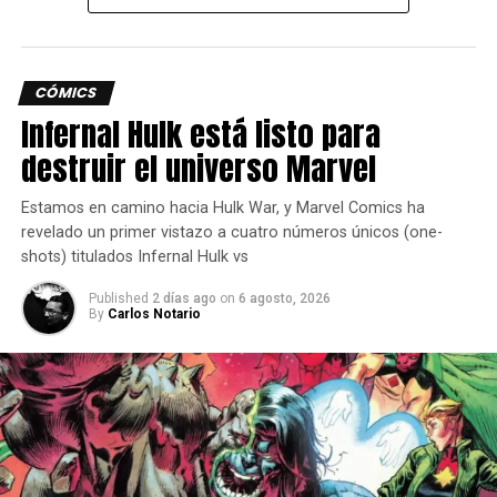
CÓMICS
Infernal Hulk está listo para
destruir el universo Marvel
Estamos en camino hacia Hulk War, y Marvel Comics ha
revelado un primer vistazo a cuatro números únicos (one-
Humberto Ramos también comentó sobre esta nueva
shots) titulados Infernal Hulk vs
serie de Fantastic Four:
Published
2 días ago
on
6 agosto, 2026
By
Carlos Notario
“He tenido la suerte de ilustrar a muchos de los
superhéroes más icónicos del universo, pero este cómic
me pareció diferente desde el principio”, adelantó.
El peso de la historia y el legado de estos personajes
recae sobre tus hombros, sin importar quién seas o cómo
hayas trabajado en esta industria.