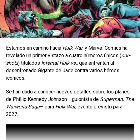
Siguenos en todas nuestras
redes sociales
para estar
enterado de lo más atractivo del mundo geek, además
suscríbete a nuestro canal de
Youtube
y
podcast
comments
Estamos en camino hacia
Hulk War
, y Marvel Comics ha
revelado un primer vistazo a cuatro números únicos (
one-
La serie da inicio a una etapa totalmente nueva de
shots
) titulados
Infernal Hulk vs.
, que enfrentan al
aventuras en cómic para el icónico arqueólogo,
desenfrenado Gigante de Jade contra varios héroes
RELATED TOPICS:
COMICS
FANTASTIC FOUR
ambientada en la época de las películas originales que
HUMBERTO RAMOS
MARVEL
icónicos.
marcaron un hito.
UP NEXT
Se han dado a conocer nuevos detalles sobre los planes
El fundador de The Tetris Company llega a
Tras los sucesos de
En busca del arca perdida
, los
de Phillip Kennedy Johnson —guionista de
Superman: The
gamescom latam 2025
villanos más infames de Indy —incluido el improbable
Warworld Saga
— ​​para
Hulk War
, evento previsto para
regreso de un archienemigo— buscan una nueva y
DON'T MISS
2027.
Mortal Kombat Mobile cumple una década:
aterradora fuente de poder para resarcirse de sus
¡Únete a la celebración!
derrotas.
Un poder que ha caído en manos de su antigua compañera,