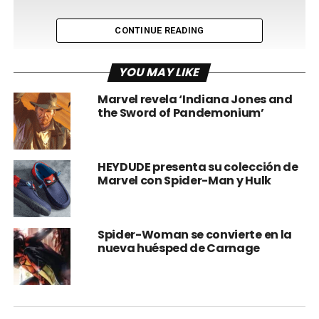
CONTINUE READING
YOU MAY LIKE
Marvel revela ‘Indiana Jones and
the Sword of Pandemonium’
Pero este julio, los héroes contraatacarán en las páginas
HEYDUDE presenta su colección de
Marvel con Spider-Man y Hulk
de Fantastic Four #1. El relanzamiento llega justo a tiempo
para “Los Cuatro Fantásticos: Primeros Pasos” de Marvel
Studios y, según
The Hollywood Reporter
, será una historia
de viajes en el tiempo.
Spider-Woman se convierte en la
nueva huésped de Carnage
El comunicado explica:
“En medio de una batalla contra Doom, los FF son
enviados a diferentes eras de la historia de la Tierra
“
.
“.