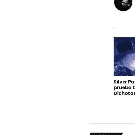
Silver P
prueba 
Dichot