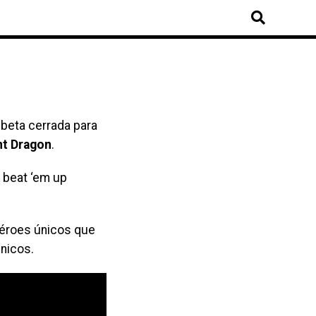
 beta cerrada para
nt Dragon
.
 beat ‘em up
 héroes únicos que
nicos.