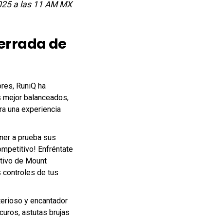
025 a las 11 AM MX
Cerrada de
res, RuniQ ha
 mejor balanceados,
ra una experiencia
ner a prueba sus
mpetitivo! Enfréntate
itivo de Mount
s controles de tus
sterioso y encantador
curos, astutas brujas