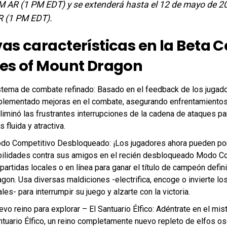
M AR (1 PM EDT) y se extenderá hasta el 12 de mayo de 2
R (1 PM EDT).
as características en la Beta 
es of Mount Dragon
stema de combate refinado: Basado en el feedback de los jugado
plementado mejoras en el combate, asegurando enfrentamientos
liminó las frustrantes interrupciones de la cadena de ataques pa
 fluida y atractiva.
do Competitivo Desbloqueado: ¡Los jugadores ahora pueden po
bilidades contra sus amigos en el recién desbloqueado Modo Co
partidas locales o en línea para ganar el título de campeón defin
gon. Usa diversas maldiciones -electrifica, encoge o invierte lo
ales- para interrumpir su juego y alzarte con la victoria.
vo reino para explorar – El Santuario Élfico: Adéntrate en el mi
ntuario Élfico, un reino completamente nuevo repleto de elfos os