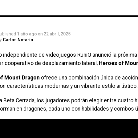
tivo
ublished
1 año ago
on
22 abril, 2025
y
Carlos Notario
io independiente de videojuegos RuniQ anunció la próxima
er cooperativo de desplazamiento lateral,
Heroes of Mou
of Mount Dragon
ofrece una combinación única de acción
on características modernas y un vibrante estilo artístico.
a Beta Cerrada, los jugadores podrán elegir entre cuatro
forman en dragones, cada uno con habilidades y combos ú