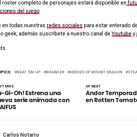
El roster completo de personajes estará disponible en
fut
aciones del juego
 en todas nuestras
redes sociales
para estar enterado de
o geek, además suscríbete a nuestro canal de
Youtube
y
ts
OPICS:
BEAT 'EM UP
BRAWLER
HEROES OF MOUNT DRAGON
STE
'T MISS
UP NEXT
u-Gi-Oh! Estrena una
Andor Temporada
ueva serie animada con
en Rotten Tomat
AIFUS
Carlos Notario