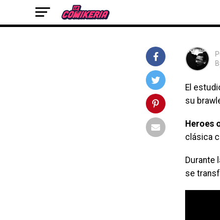
la próxima beta cerrada para su brawler coopera
Heroes of Mount Dragon.
P
B
El estud
su brawl
Heroes 
clásica c
Durante l
se trans