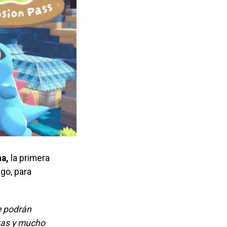
a,
la primera
go, para
e podrán
tas y mucho