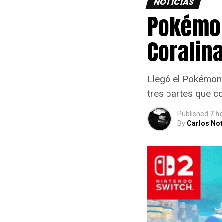
NOTICIAS
Pokémon
Coralina
Llegó el Pokémon 
tres partes que c
Published
7 h
By
Carlos Not