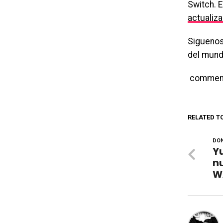
Switch. 
actualiz
Siguenos
del mund
commen
RELATED T
DON
Y
n
W