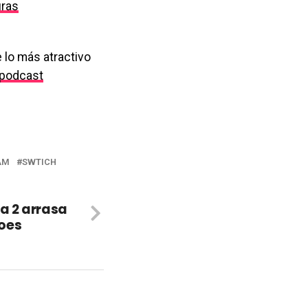
uras
 lo más atractivo
podcast
AM
SWTICH
 2 arrasa
oes