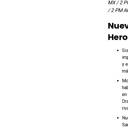
MX / 2 P
/ 2 PM A
Nuev
Hero
Si
im
y e
más
Mo
ha
en 
Dra
riv
Nue
Sa