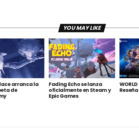
YOU MAY LIKE
alace arranca la
Fading Echo se lanza
WORLD 
beta de
oficialmente en Steam y
Reseña
omy
Epic Games