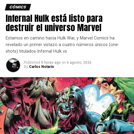
CÓMICS
El épico duelo entre Naruto
Infernal Hulk está listo para
y Shredder
destruir el universo Marvel
Estamos en camino hacia Hulk War, y Marvel Comics ha
El avance comienza con una lucha sin cuartel con
revelado un primer vistazo a cuatro números únicos (one-
Leonardo, Raphael, Michelangelo, Naruto, Sasuke y Sakura
shots) titulados Infernal Hulk vs
enfrentándose a Shredder, quien parece molesto por sus
débiles intentos de hacerle daño.
Published
9 horas ago
on
6 agosto, 2026
By
Carlos Notario
Oroku Saki abandonó su humanidad y se transformó en el
monstruoso Shredder usando el poder del cieno. Sin duda,
es una fuerza a tener en cuenta.
¡IDW y VIZ Media presentan el duelo shinobi de tus
sueños en este final crossover repleto de acción!”
La descripción de Teenage Mutant Ninja Turtles x Naruto
#4 dice: