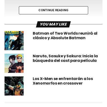
CONTINUE READING
YOU MAY LIKE
Batman of Two Worlds reunirá al
clásico y Absolute Batman
Su última aventura crossover llega con Teenage Mutant
Naruto, Sasuke y Sakura: Inicia la
Ninja Turtles x Naruto, una serie limitada de cuatro
búsqueda del cast para película
números de IDW Publishing y Viz Media.
Ya vimos a Naruto reclutado oficialmente como la quinta
Los X-Men se enfrentarán a los
Tortuga, y ahora un avance del final anticipa el esperado
Xenomorfos en crossover
enfrentamiento entre Naruto y Shredder.
IDW publicó un avance de Teenage Mutant Ninja Turtles x
Naruto #4 de Caleb Goellner, Hendry Prasetya, Raul Angulo
y Ed Dukeshire.