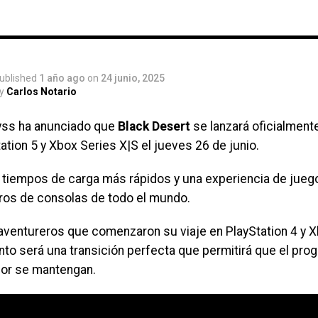
Xbox
ublished
1 año ago
on
24 junio, 2025
y
Carlos Notario
yss ha anunciado que
Black Desert
se lanzará oficialment
ation 5 y Xbox Series X|S el jueves 26 de junio.
 tiempos de carga más rápidos y una experiencia de jueg
ros de consolas de todo el mundo.
 aventureros que comenzaron su viaje en PlayStation 4 y 
to será una transición perfecta que permitirá que el progr
dor se mantengan.