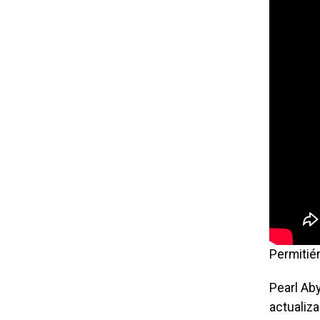
Permitién
Pearl Ab
actualiz