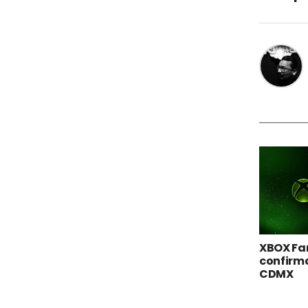
XBOX Fa
confirma
CDMX