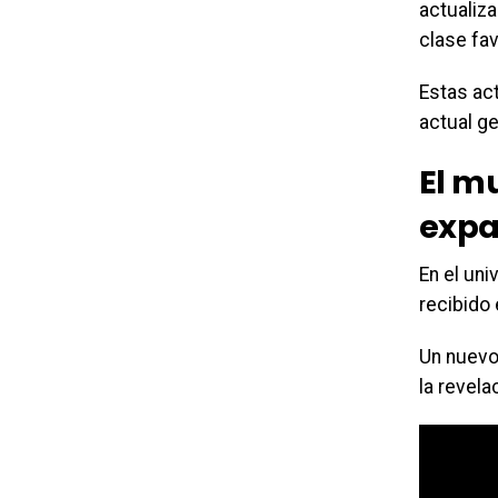
actualiza
clase fav
Estas ac
actual g
El m
expa
En el un
recibido
Un nuevo
la revel