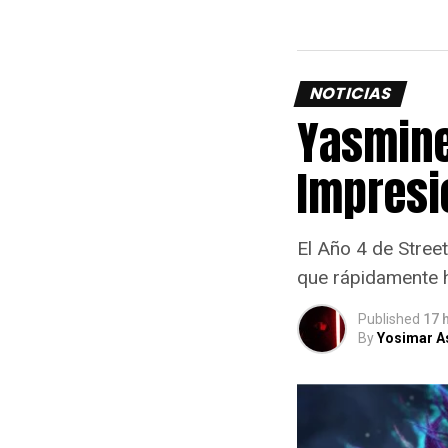
NOTICIAS
Yasmine 
Impresi
El Año 4 de Stree
que rápidamente h
Published
17 
By
Yosimar As