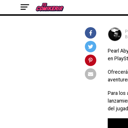
oficialmente de forma nativa en PlayStation 5 y 
Series X|S el jueves 26 de junio.
P
B
Pearl Ab
en PlaySt
Ofrecerá
aventure
Para los
lanzamien
del juga