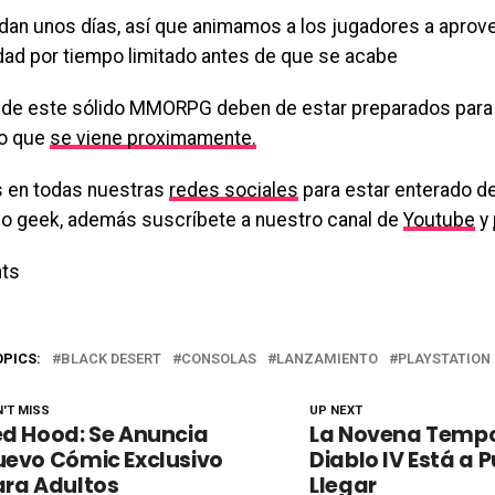
dan unos días, así que animamos a los jugadores a aprov
dad por tiempo limitado antes de que se acabe
 de este sólido MMORPG deben de estar preparados para 
do que
se viene proximamente.
 en todas nuestras
redes sociales
para estar enterado de
o geek, además suscríbete a nuestro canal de
Youtube
y
ts
OPICS:
BLACK DESERT
CONSOLAS
LANZAMIENTO
PLAYSTATION
'T MISS
UP NEXT
d Hood: Se Anuncia
La Novena Temp
uevo Cómic Exclusivo
Diablo IV Está a 
ara Adultos
Llegar