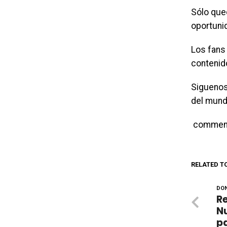
Sólo que
oportuni
Los fans
conteni
Siguenos
del mund
commen
RELATED T
DON
Re
N
p