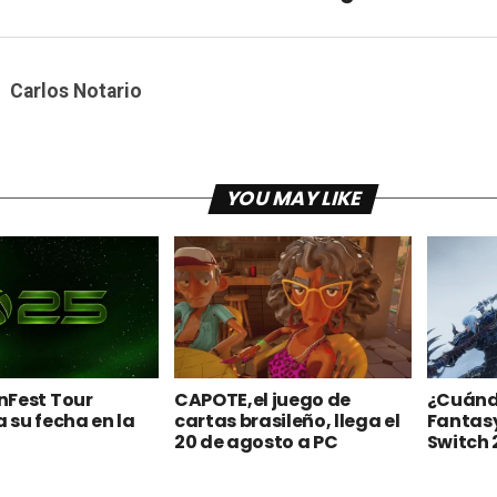
Carlos Notario
YOU MAY LIKE
nFest Tour
CAPOTE,el juego de
¿Cuándo
 su fecha en la
cartas brasileño, llega el
Fantasy
20 de agosto a PC
Switch 