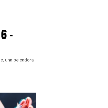
6 –
ne, una peleadora