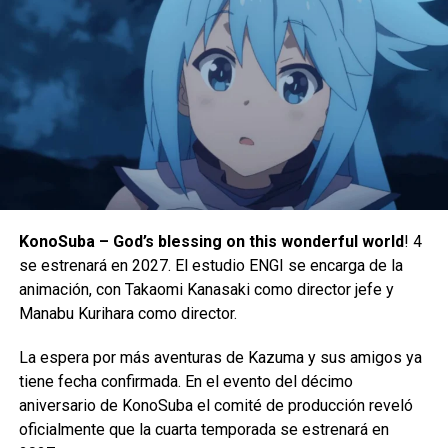
Cada número único ofrecerá una derrota devastadora que
acercará a Infernal Hulk un paso más a la reconstrucción
del Universo Marvel a su retorcida imagen.
En el proceso, se dice que los lectores presenciarán el
surgimiento de los Infernal Avengers —el aterrador equipo
KonoSuba – God’s blessing on this wonderful world
! 4
de héroes corrompidos de Infernal Hulk—, vistos por
se estrenará en 2027. El estudio ENGI se encarga de la
Con motivo del próximo lanzamiento de PUBG:
primera vez en el especial del Comics Giveaway Day:
animación, con Takaomi Kanasaki como director jefe y
Playgrounds, KRAFTON y CurseForge, una de las mayores
Amazing Spider-Man
n.º 1000 /
Queen in Black
n.º 1 (CGD
Manabu Kurihara como director.
plataformas del mundo de mods y complementos,
2026).
gestionada por Overwolf, han anunciado el concurso
La espera por más aventuras de Kazuma y sus amigos ya
PUBG: BATTLEGROUNDS UGC, una competición mundial
tiene fecha confirmada. En el evento del décimo
para creadores con un fondo de premios de $95,000
aniversario de KonoSuba el comité de producción reveló
dólares.
oficialmente que la cuarta temporada se estrenará en