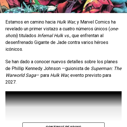
Estamos en camino hacia
Hulk War
, y Marvel Comics ha
revelado un primer vistazo a cuatro números únicos (
one-
shots
) titulados
Infernal Hulk vs.
, que enfrentan al
desenfrenado Gigante de Jade contra varios héroes
Contenido postlanzamiento: Conoce la Temporada 1 de
icónicos.
Wildgate
Se han dado a conocer nuevos detalles sobre los planes
Temporada 1, que incluye un nuevo prospector,
de Phillip Kennedy Johnson —guionista de
Superman: The
anomalías del Reach, adventure pass, nuevas
Warworld Saga
— ​​para
Hulk War
, evento previsto para
armas, equipamiento y cosméticos.
2027.
Anomalías del Reach quincenales; ofrecerán
nuevos puntos de interés, un nuevo tipo de Artifact,
peligros adicionales y más botín.
Posibilidad de crear lobbies personales
Además, las Temporadas 2 y 3 introducirán nuevas áreas