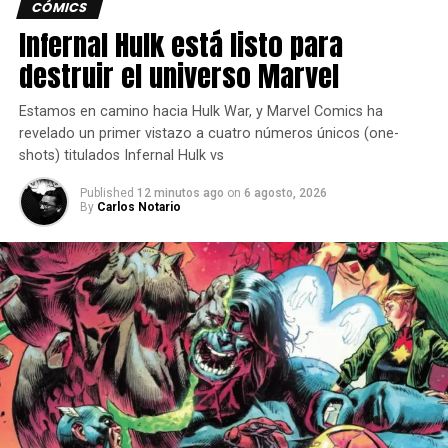
CÓMICS
Wildgate
Infernal Hulk está listo para
Contenido disponible para Wildgate desde su lanzamiento
destruir el universo Marvel
el 22 de julio:
Estamos en camino hacia Hulk War, y Marvel Comics ha
revelado un primer vistazo a cuatro números únicos (one-
Actualizaciones de progreso de jugadores,
shots) titulados Infernal Hulk vs
incluyendo cajas de scrap, el sistema infamy,
logros streak y títulos y medallas de logros en la
Published
12 minutos ago
on
6 agosto, 2026
carta del jugador.
By
Carlos Notario
Mejoras en matchmaking y modo espectador
Edición deluxe del juego
Tienda cosmética dentro del juego, junto con más
cosméticos para desbloquear.