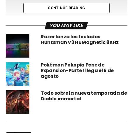
CONTINUE READING
YOU MAY LIKE
Razer lanza los teclados
Huntsman V3 HE Magnetic 8KHz
Wildgate ya se encuentra disponible para agregar a tu
Wishlist en Steam, PlayStation 5 y Xbox Series X|S.
Pokémon Pokopia Pase de
Expansion-Parte 1 llega el 5 de
La beta abierta y la demo disponible durante e
l Steam
agosto
Next Fest de Wildgate, concluyeron recientemente, lo que
le permitió alcanzar el segundo puesto en el top 50 de los
títulos más jugados.
Todo sobre la nueva temporada de
Diablo immortal
Con más de 500,000 jugadores agregándolo a su lista de
deseados.
Todo lo que se viene con