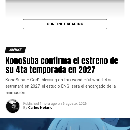
Las víctimas del Infernal Hulk
CONTINUE READING
Escritos por Johnson y con la participación de un elenco
de artistas de primer nivel, estos capítulos penúltimos de
la “Infernal Saga” comienzan en septiembre con
Infernal
Hulk vs. Wolverine
n.º 1 y continúan hasta diciembre con
ANIME
Infernal Hulk vs. Fantastic Four
n.º 1,
Infernal vs. Spider-
KonoSuba confirma el estreno de
Man
n.º 1 e
Infernal Hulk vs. Avengers
n.º 1.
su 4ta temporada en 2027
KonoSuba – God’s blessing on this wonderful world! 4 se
estrenará en 2027, el estudio ENGI será el encargado de la
animación.
Published
1 hora ago
on
6 agosto, 2026
By
Carlos Notario