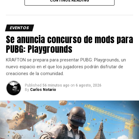
CONTINUE READING
en el Reach y más. Juego competitivo robusto y nuevas
maneras de juntar a tus amigos se están explorando para
las
actualizaciones
futuras de Wildgate.
EVENTOS
Wildgate es una entretenida propuestra que debes de
Se anuncia concurso de mods para
tener en la mira si eres fan de los FPS.
PUBG: Playgrounds
Siguenos en todas nuestras
redes sociales
para estar
enterado de lo más atractivo del mundo geek, además
KRAFTON se prepara para presentar PUBG: Playgrounds, un
suscríbete a nuestro canal de
Youtube
y
podcast
nuevo espacio en el que los jugadores podrán disfrutar de
creaciones de la comunidad.
Published
56 minutos ago
on
6 agosto, 2026
comments
By
Carlos Notario
RELATED TOPICS:
CONTENIDO
FPS
ROADMAP
WILDGATE
UP NEXT
Razer DeathAdder V4 Pro, Rendimiento y