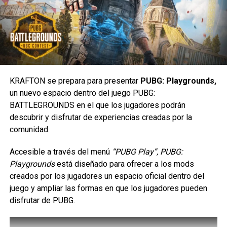
Estilo de Vanguardia.
DON'T MISS
TWISTED METAL lanza nuevo trailer de su
segunda temporada
Carlos Notario
KRAFTON se prepara para presentar
PUBG: Playgrounds,
Esta historia surge de la aclamada etapa de
Infernal
un nuevo espacio dentro del juego PUBG:
realizada por Johnson y Nic Klein, en la que una antigua
BATTLEGROUNDS en el que los jugadores podrán
entidad maligna conocida como “The Eldest” (El
descubrir y disfrutar de experiencias creadas por la
Primigenio) ha tomado el control del ser más fuerte que
comunidad.
existe.
Accesible a través del menú
“PUBG Play”, PUBG:
Antes de que estalle
Hulk War
el próximo año, la saga
Playgrounds
está diseñado para ofrecer a los mods
cobrará intensidad a través de una serie de cuatro
creados por los jugadores un espacio oficial dentro del
números únicos de
Infernal Hulk vs.
.
juego y ampliar las formas en que los jugadores pueden
disfrutar de PUBG.
En los que el Infernal Hulk arrasará con los mayores
héroes de Marvel en su camino para conquistar el
Universo Marvel.