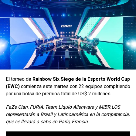
“Para Liverpool, las tiendas continúan evolucionando
como espacios de inspiración y conexión, donde la
experiencia física se complementa con capacidades
digitales para ofrecer una propuesta cada vez más
relevante para sus clientes”,
El torneo de
Rainbow Six Siege de la Esports World Cup
Con motivo del próximo lanzamiento de PUBG:
(EWC)
comienza este martes con 22 equipos compitiendo
Playgrounds, KRAFTON y CurseForge, una de las mayores
dijo Rodrigo Luna, CMO de Liverpool.
por una bolsa de premios total de US$ 2 millones.
plataformas del mundo de mods y complementos,
Siguenos en todas nuestras
redes sociales
para estar
gestionada por Overwolf, han anunciado el concurso
FaZe Clan, FURIA, Team Liquid Alienware y MiBR.LOS
enterado de lo más atractivo del mundo geek, además
PUBG: BATTLEGROUNDS UGC, una competición mundial
representarán a Brasil y Latinoamérica en la competencia,
suscríbete a nuestro canal de
Youtube
y
podcast
para creadores con un fondo de premios de $95,000
que se llevará a cabo en París, Francia.
dólares.