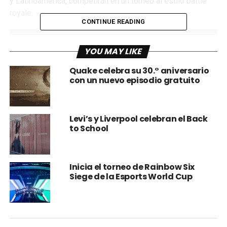
y Latinoamérica, competirán en un torneo al estilo battle
royale.
CONTINUE READING
YOU MAY LIKE
Quake celebra su 30.° aniversario
con un nuevo episodio gratuito
Levi’s y Liverpool celebran el Back
to School
Cada equipo, compuesto por tres jugadores, luchará por
una parte del premio acumulado de 1 millón de dólares.
Inicia el torneo de Rainbow Six
Siege de la Esports World Cup
El evento de un día, exclusivo para transmisión, invita a los
fanáticos a unirse a la acción y seguir las competiciones
en Twitch y YouTube el miércoles 1 de octubre.