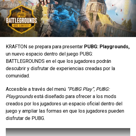
Carlos Notario
KRAFTON se prepara para presentar
PUBG: Playgrounds,
un nuevo espacio dentro del juego PUBG:
BATTLEGROUNDS en el que los jugadores podrán
descubrir y disfrutar de experiencias creadas por la
Las activaciones estarán disponibles en:
comunidad.
Liverpool Puebla Angelópolis, Parque Delta y Satélite los
Accesible a través del menú
“PUBG Play”, PUBG:
días 8 y 9 de agosto; Liverpool Lindavista, Insurgentes y
Playgrounds
está diseñado para ofrecer a los mods
Ecatepec los días 15 y 16 de agosto; Liverpool Polanco,
creados por los jugadores un espacio oficial dentro del
Zapopan y Tepeyac los días 22 y 23 de agosto; y
juego y ampliar las formas en que los jugadores pueden
Liverpool Metepec, Mitikah y Tezontle los días 29 y 30 de
disfrutar de PUBG.
agosto.
De manera especial, Levi’s desplegará en la explanada de