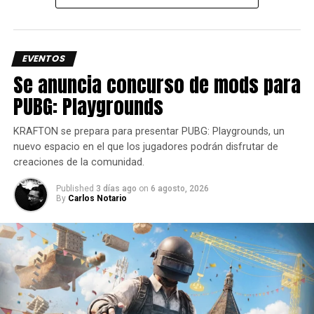
su base de jugadores.
Siguenos en todas nuestras
redes sociales
para estar
enterado de lo más atractivo del mundo geek, además
EVENTOS
suscríbete a nuestro canal de
Youtube
y
podcast
Se anuncia concurso de mods para
PUBG: Playgrounds
comments
KRAFTON se prepara para presentar PUBG: Playgrounds, un
nuevo espacio en el que los jugadores podrán disfrutar de
creaciones de la comunidad.
RELATED TOPICS:
COD
EVENTO
FINAL GLOBAL
FPS
WARZONE
Published
3 días ago
on
6 agosto, 2026
By
Carlos Notario
UP NEXT
Razer BlackShark V3 Pro: La Evolución del
Audio
DON'T MISS
Fatal Fury: City of the Wolves con Precio de
Locura