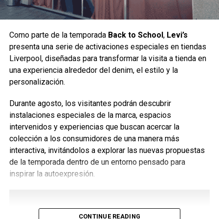
armas rotas que desestabilizaban el meta, y la integración
con nuevos títulos de Call of Duty no siempre fue fluida.
Como parte de la temporada
Back to School
,
Levi’s
presenta una serie de activaciones especiales en tiendas
Liverpool, diseñadas para transformar la visita a tienda en
una experiencia alrededor del denim, el estilo y la
personalización.
Durante agosto, los visitantes podrán descubrir
instalaciones especiales de la marca, espacios
intervenidos y experiencias que buscan acercar la
colección a los consumidores de una manera más
interactiva, invitándolos a explorar las nuevas propuestas
Pese a estos desafíos, la llegada de nuevos mapas como
de la temporada dentro de un entorno pensado para
Caldera y Vondel, junto con constantes esfuerzos por
inspirar la autoexpresión.
combatir el cheating y refinar la experiencia,
Han mantenido a Warzone como un pilar del gaming,
demostrando su capacidad de adaptación y
la lealtad de
CONTINUE READING