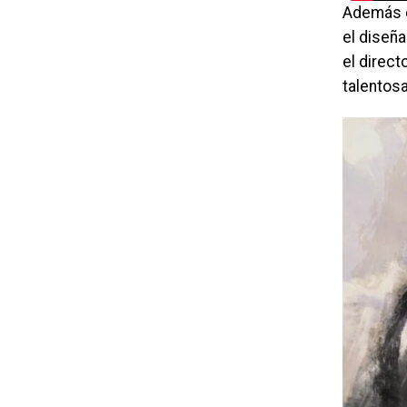
Además d
el diseña
el direct
talentos