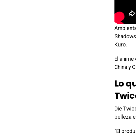
Ambienta
Shadows 
Kuro.
El anime 
China y 
Lo q
Twic
Die Twice
belleza e
“El prod