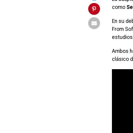
como
Se
En su de
From Soft
estudios 
Ambos ha
clásico 