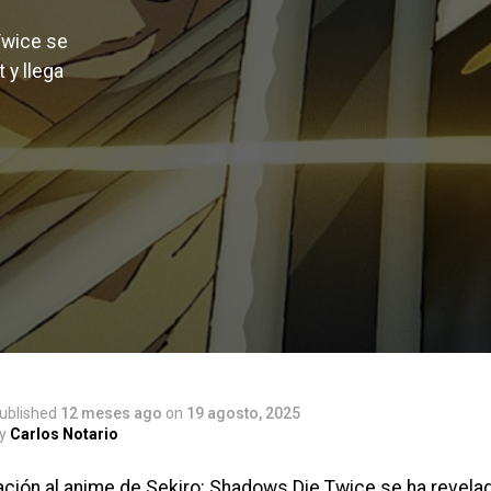
Twice se
 y llega
ublished
12 meses ago
on
19 agosto, 2025
y
Carlos Notario
ación al anime de Sekiro: Shadows Die Twice se ha revela