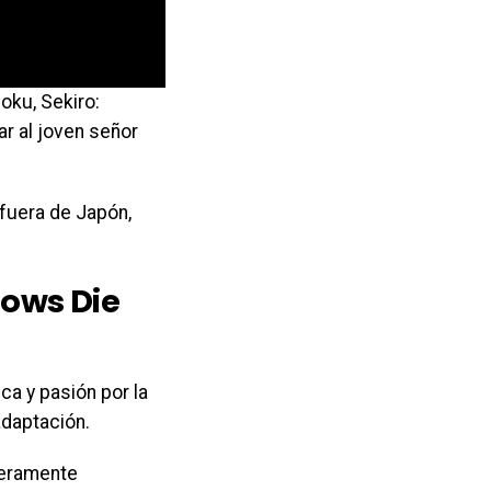
oku, Sekiro:
r al joven señor
 fuera de Japón,
dows Die
ca y pasión por la
adaptación.
deramente