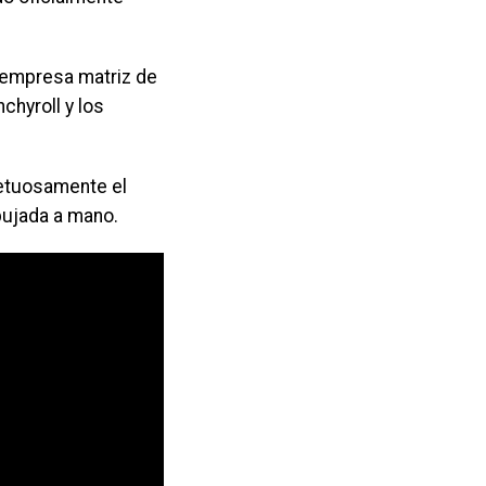
 empresa matriz de
chyroll y los
etuosamente el
bujada a mano.