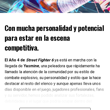
Para celebrar este importante aniversario, World of
Warships presenta un mes repleto de barcos gratuitos,
bonificaciones y mucho más.
Con mucha personalidad y potencial
Celebra en grande World of
para estar en la escena
Warships
competitiva.
Al iniciar sesión cada día, los jugadores pueden obtener
El Año 4 de
Street Fighter 6
ya está en marcha con la
recompensas en el calendario de inicio de sesión diario,
llegada de
Yasmine
, una peleadora que rápidamente ha
que incluyen super contenedores, carbón, créditos,
llamado la atención de la comunidad por su estilo de
experiencia gratuita, días de acceso a la cuenta premium y
combate explosivo, su personalidad y estilo que la hace
fichas festivas.
destacar al resto del elenco y aunque apenas lleva unos
días disponible en el juego, jugadores profesionales, fans
Estas fichas, que también se pueden conseguir a través
y su servidor, hemos podido analizar sus fortalezas,
de las bonificaciones por rendimiento en batalla, se
debilidades y el lugar que podría ocupar dentro del
pueden canjear en la armería por hasta 130 super
competitivo y aquí les cuento el cómo se siente esta
contenedores, incluidos los contenedores “La hora más