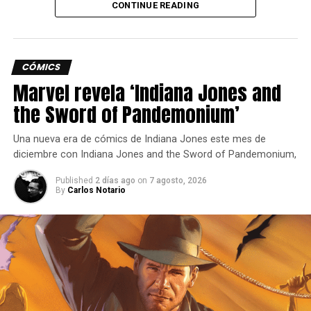
CONTINUE READING
nueva peleadora.
gloriosa”, “Determinado y Veloz”, “La era de Sa Zhenbing”
y “Batalla de Paso de Patria”, además de una gran variedad
de barcos, entre los que se encuentra el crucero pesado
premium japonés de nivel X Kushiro.
CÓMICS
Marvel revela ‘Indiana Jones and
the Sword of Pandemonium’
Una nueva era de cómics de Indiana Jones este mes de
diciembre con Indiana Jones and the Sword of Pandemonium,
Published
2 días ago
on
7 agosto, 2026
By
Carlos Notario
Las celebraciones continúan con una gran variedad de
contenedores gratuitos, cada uno con una selección de
barcos raros.