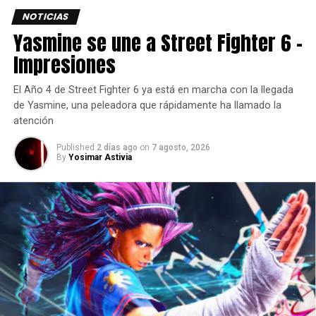
NOTICIAS
Yasmine se une a Street Fighter 6 –
Impresiones
El Año 4 de Street Fighter 6 ya está en marcha con la llegada
de Yasmine, una peleadora que rápidamente ha llamado la
atención
Published
2 días ago
on
7 agosto, 2026
By
Yosimar Astivia
Más allá del juego, World of Warships ha trabajado para
apoyar a diversas organizaciones benéficas, como Save
the Children y Help for Heroes, colaborando con la
comunidad para recaudar más de 240.000 dólares.
Además de promover iniciativas como La Larga Noche de
los Museos, la retransmisión en directo anual de World of
Warships dedicada a dar a conocer a los espectadores los
museos navales de todo el mundo.