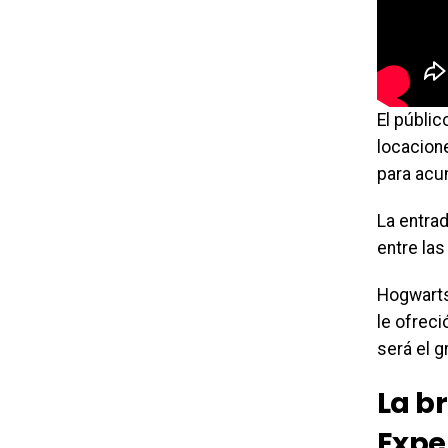
El públi
locacion
para acu
La entrad
entre las
Hogwarts
le ofreci
será el g
La b
Expe