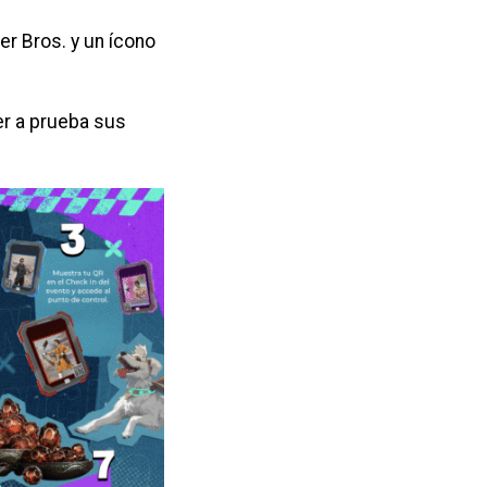
r Bros. y un ícono
er a prueba sus