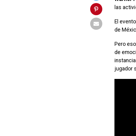
las activ
El evento
de Méxic
Pero eso
de emoció
instanci
jugador 