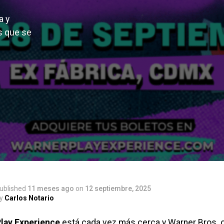
a y
es que se
ublished
11 meses ago
on
12 septiembre, 2025
y
Carlos Notario
lay Experience
está cada vez más cerca y Warner Bros. o