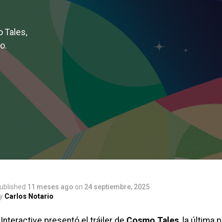
o Tales,
o.
ublished
11 meses ago
on
24 septiembre, 2025
y
Carlos Notario
nteractive presentó el tráiler de
Cosmo Tales
, la última