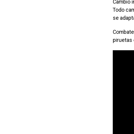
Cambio in
Todo camb
se adapt
Combates
piruetas