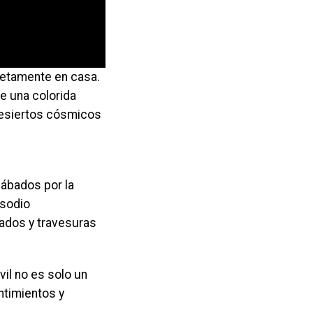
letamente en casa.
e una colorida
 desiertos cósmicos
sábados por la
isodio
rados y travesuras
il no es solo un
ntimientos y