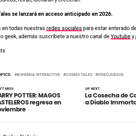
les se lanzará en acceso anticipado en 2026.
 en todas nuestras
redes sociales
para estar enterado de
o geek, además suscríbete a nuestro canal de
Youtube
y
ts
OPICS:
BOHEMIA INTERACTIVE
COSMO TALES
VIDEOJUEGOS
'T MISS
UP NEXT
ARRY POTTER: MAGOS
La Cosecha de Ca
ASTELEROS regresa en
a Diablo Immort
oviembre