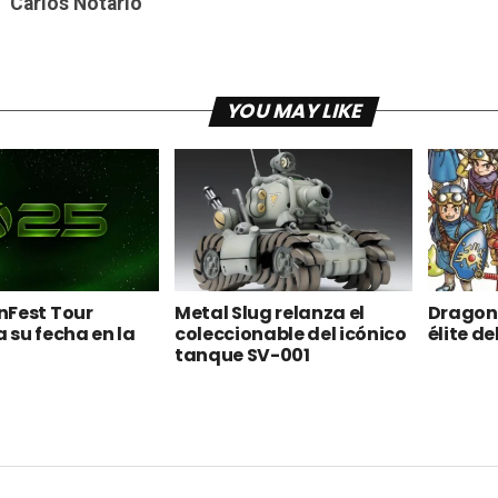
Carlos Notario
YOU MAY LIKE
nFest Tour
Metal Slug relanza el
Dragon 
 su fecha en la
coleccionable del icónico
élite d
tanque SV-001