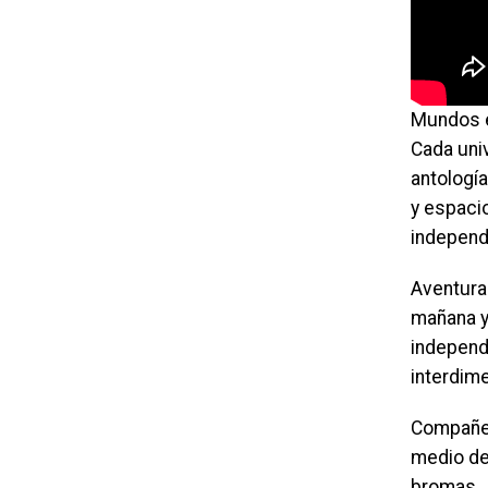
Mundos e
Cada uni
antología
y espacio
independ
Aventura
mañana y
independ
interdim
Compañer
medio de
bromas. J