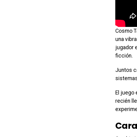
Cosmo Ta
una vibra
jugador 
ficción.
Juntos c
sistemas 
El juego
recién ll
experime
Cara