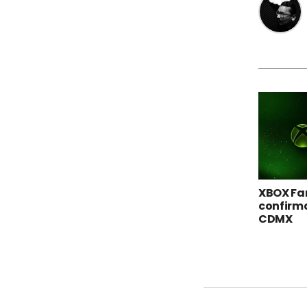
XBOX Fa
confirma
CDMX