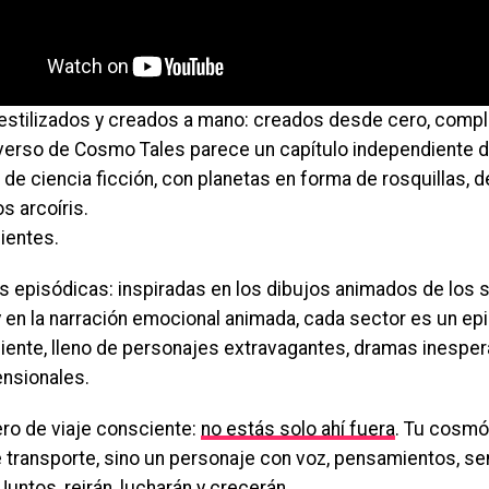
stilizados y creados a mano: creados desde cero, comp
verso de Cosmo Tales parece un capítulo independiente d
 de ciencia ficción, con planetas en forma de rosquillas,
s arcoíris.
ientes.
s episódicas: inspiradas en los dibujos animados de los 
 en la narración emocional animada, cada sector es un ep
iente, lleno de personajes extravagantes, dramas inespe
ensionales.
o de viaje consciente:
no estás solo ahí fuera
. Tu cosmóv
 transporte, sino un personaje con voz, pensamientos, se
untos, reirán, lucharán y crecerán.