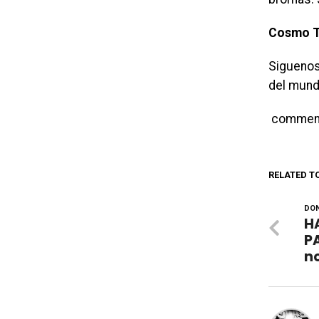
Cosmo Ta
Siguenos
del mund
commen
RELATED T
DON
H
P
n