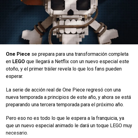
temporada de Stranger Things son Linda Hamilton
(Terminator), Nell Fisher (Evil Dead Rise), el recién llegado
Jake Connelly y Alex Breaux (Joe Pickett).
Siguenos en todas nuestras
redes sociales
para estar
enterado de lo más atractivo del mundo geek, además
suscríbete a nuestro canal de
Youtube
y
podcast
Según
What’s on Netflix
, la plataforma tiene ahora previsto
One Piece
se prepara para una transformación completa
estrenar la quinta temporada de
The Witcher
en algún
en
LEGO
que llegará a Netflix con un nuevo especial este
momento de 2027.
comments
otoño, y el primer tráiler revela lo que los fans pueden
esperar.
Aunque no se ha revelado una fecha exacta, el medio
afirma con seguridad que la ventana de lanzamiento se ha
La serie de acción real de One Piece regresó con una
desplazado más allá de
la fecha prevista anteriormente
RELATED TOPICS:
STRANGER THINGS
TRAILER
nueva temporada a principios de este año, y ahora se está
ULTIMA TEMPORADA
para 2026.
preparando una tercera temporada para el próximo año.
UP NEXT
La noticia resulta algo sorprendente.
Opera GX transforma la experiencia Web
Pero eso no es todo lo que le espera a la franquicia, ya
DON'T MISS
que un nuevo especial animado le dará un toque LEGO muy
El adiós de The Witcher
IT: Welcome to Derry – Reseña
necesario.