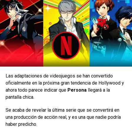
proyectos importantes.
Las adaptaciones de videojuegos se han convertido
Los índices de audiencia de la cuarta temporada fueron
oficialmente en la próxima gran tendencia de Hollywood y
bajos y se cree que el número de espectadores ha
ahora todo parece indicar que
Persona
llegará a la
El nuevo especial de LEGO One Piece de Netflix está
descendido considerablemente, por lo que es posible que
pantalla chica.
programado para llegar al servicio de streaming a finales
The Witcher
ya no sea una prioridad para la plataforma.
de septiembre, y será una adaptación en dos partes de los
Se acaba de revelar la última serie que se convertirá en
eventos de la serie de acción real hasta el momento.
La quinta temporada pondrá fin a la adaptación de
una producción de acción real, y es una que nadie podría
Netflix de la saga de fantasía de Andrzej Sapkowski,
haber predicho.
El primer tráiler del nuevo especial animado finalmente se
tras el debut de Liam Hemsworth como Geralt de