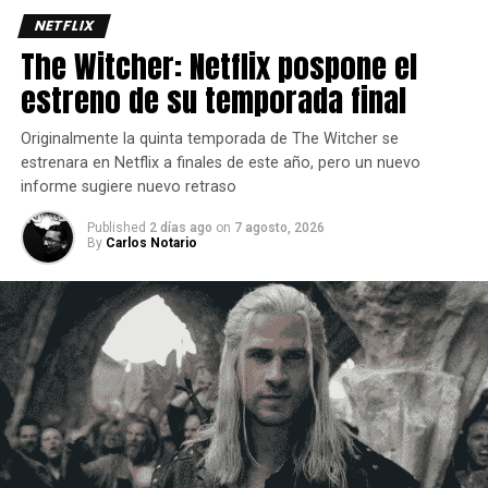
NETFLIX
The Witcher: Netflix pospone el
estreno de su temporada final
Originalmente la quinta temporada de The Witcher se
estrenara en Netflix a finales de este año, pero un nuevo
informe sugiere nuevo retraso
Published
2 días ago
on
7 agosto, 2026
El final del vol. 1, “Hechicero”, concluyó con Will
By
Carlos Notario
descubriendo que había estado desarrollando poderes
muy similares a los de Once cuando despachó
brutalmente a los Demogorgones que estaban a punto de
masacrar a sus amigos.
Mientras tanto, Once y Hopper accedieron al laboratorio de
la Doctora Kay, donde Kali, la compañera de pruebas
psíquica de El, también conocida como Ocho, se
encontraba retenida.