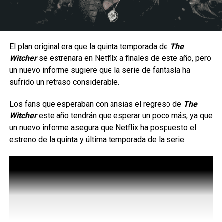
Once le pide a Ocho que la ayude a derrotar a Vecna ​​para
siempre, lo que podría suponer una nueva y poderosa
aliada para la lucha final.
El plan original era que la quinta temporada de
The
Se viene el gran final de
Witcher
se estrenara en Netflix a finales de este año, pero
un nuevo informe sugiere que la serie de fantasía ha
Stranger Things
sufrido un retraso considerable.
También vemos a Holly Wheeler y Max Mayfield,
Los fans que esperaban con ansias el regreso de
The
atrapados en la mente de Henry Creel, alias Vecna,
Witcher
este año tendrán que esperar un poco más, ya que
abriéndose paso a través de puertas y portales para
un nuevo informe asegura que Netflix ha pospuesto el
intentar reunirse con sus amigos, quienes se preparan
estreno de la quinta y última temporada de la serie.
para lo que promete ser una intensa y emotiva batalla
contra las fuerzas de la oscuridad.