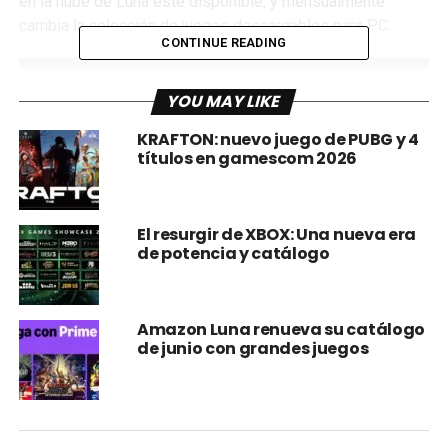
en la nube de Luna esté disponible, y mensualmente
cambia la colección de juegos descargables para PC.
CONTINUE READING
YOU MAY LIKE
KRAFTON: nuevo juego de PUBG y 4
títulos en gamescom 2026
El resurgir de XBOX: Una nueva era
de potencia y catálogo
Este mes, ¡Luna tiene todo cubierto! Los fans del icónico
arqueólogo tendrán nuevas aventuras en las que
Amazon Luna renueva su catálogo
de junio con grandes juegos
embarcarse hoy mismo en el DLC Indiana Jones y el Gran
Círculo™: La Orden de los Gigantes, que ya está disponible
para los jugadores de Luna.
¡Luna ofrece una selección variada de títulos adicionales