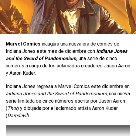
Una peleadora de presión constante.
RELATED TOPICS:
AMAZON
FEBRERO
JUEGOS
LUNA
Yasmine está diseñada para quienes disfrutan de un
estilo de juego ofensivo;
se trata de un personaje de
UP NEXT
eFootball Kick-Off! lleva la pasión del fútbol
tipo
rushdown
, cuyo objetivo es mantenerse cerca del
en exclusiva para NS2
rival para presionarlo de manera constante y obligarlo a
Marvel Comics
inaugura una nueva era de cómics de
cometer errores. Su estilo de combate está inspirado en
DON'T MISS
Indiana Jones este mes de diciembre con
Indiana Jones
El Absolute Suicide Squad cuenta con todo un
el
Eskrima
, un arte marcial filipino, e incorpora el uso de
and the Sword of Pandemonium
,
una serie de cinco
rediseño
un
karambit
, además de una gran movilidad, ataques
números a cargo de los aclamados creadores Jason Aaron
rápidos y múltiples opciones para extender combos.
y Aaron Kuder.
Carlos Notario
Indiana Jones regresa a Marvel Comics este diciembre en
Indiana Jones and the Sword of Pandemonium
, una nueva
serie limitada de cinco números escrita por Jason Aaron
(
Thor
) y dibujada por el aclamado artista Aaron Kuder
(
Daredevil
).