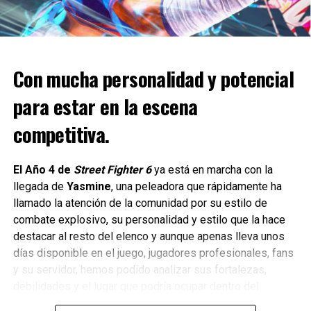
Adicionalmente, los jugadores podrán acceder también a
los
siguientes juegos en la nube
, ya disponibles: RiMS
Racing, Time on Frog Island, Valfaris, Worms Crazy Golf,
Con mucha personalidad y potencial
Disney Planes, Yooka-Laylee and the Impossible Lair y
Endzone: A World Apart.
para estar en la escena
competitiva.
El Año 4 de
Street Fighter 6
ya está en marcha con la
llegada de
Yasmine
, una peleadora que rápidamente ha
llamado la atención de la comunidad por su estilo de
combate explosivo, su personalidad y estilo que la hace
destacar al resto del elenco y aunque apenas lleva unos
días disponible en el juego, jugadores profesionales, fans
y su servidor, hemos podido analizar sus fortalezas,
PC:
debilidades y el lugar que podría ocupar dentro del
competitivo y aquí les cuento el cómo se siente esta
Adicionalmente, los jugadores podrán encontrar los