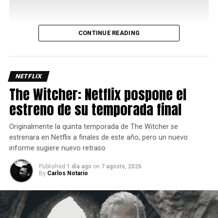
CONTINUE READING
Uno de los aspectos más interesantes de su kit es el
Bayani Mode
, una mecánica que potencia varios de sus
movimientos y le permite acceder a rutas de combo más
largas y con mayor daño, así que administrar
NETFLIX
correctamente este recurso es clave para sacar el máximo
The Witcher: Netflix pospone el
provecho del personaje ya que requiere de dos barras de
estreno de su temporada final
energía.
Originalmente la quinta temporada de The Witcher se
estrenara en Netflix a finales de este año, pero un nuevo
informe sugiere nuevo retraso
Published
1 día ago
on
7 agosto, 2026
By
Carlos Notario