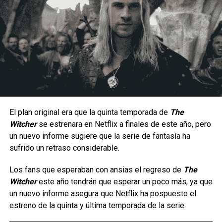
Un estilo arriesgado y difícil de dominar.
Al ser una peleadora cuyo estilo de juego se enfoca en la
constante presión a corta distancia, la hace un personaje
con una jugabilidad muy arriesgada ya que por lo mismo no
hay margen para errores, puesto que una combo fallido
significa una ventana muy corta para recuperarse antes de
El plan original era que la quinta temporada de
The
que el oponente contraataque; aunque en manos
Witcher
se estrenara en Netflix a finales de este año, pero
La serie da inicio a una etapa totalmente nueva de
experimentadas puede generar una presión constante
un nuevo informe sugiere que la serie de fantasía ha
aventuras en cómic para el icónico arqueólogo,
gracias a su velocidad, movilidad y capacidad para alternar
sufrido un retraso considerable.
ambientada en la época de las películas originales que
entre ataques terrestres y aéreos.
marcaron un hito.
Los fans que esperaban con ansias el regreso de
The
Witcher
este año tendrán que esperar un poco más, ya que
Tras los sucesos de
En busca del arca perdida
, los
un nuevo informe asegura que Netflix ha pospuesto el
villanos más infames de Indy —incluido el improbable
estreno de la quinta y última temporada de la serie.
regreso de un archienemigo— buscan una nueva y
aterradora fuente de poder para resarcirse de sus