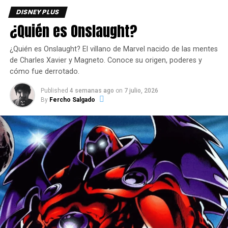
DISNEY PLUS
¿Quién es Onslaught?
¿Quién es Onslaught? El villano de Marvel nacido de las mentes
de Charles Xavier y Magneto. Conoce su origen, poderes y
cómo fue derrotado.
Published
4 semanas ago
on
7 julio, 2026
By
Fercho Salgado
Este enfoque ha generado críticas de los fans, que
argumentaron que fue “abandonada” en la plataforma de
streaming.
Es difícil predecir el éxito de la serie lanzando una entrega
por semana, especialmente porque los episodios rara vez
tenían un final atractivo.
En todo caso, dada la larga espera entre el rodaje y el
eventual debut de Wonder Man en streaming, no podemos