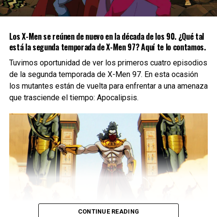
Wonder Man es una afirmación de la empresa de
seguimiento de datos Luminate, que afirma que la serie
tuvo 549,6 millones de minutos vistos en 10 días, en
Los X-Men se reúnen de nuevo en la década de los 90. ¿Qué tal
comparación con los 731 millones en seis días de Echo,
está la segunda temporada de X-Men 97? Aquí te lo contamos.
otra serie destacada de Marvel.
Tuvimos oportunidad de ver los primeros cuatro episodios
Esa es una diferencia significativa, pero no es tanto un
de la segunda temporada de X-Men 97. En esta ocasión
indicador del éxito de Wonder Man como de que tanto los
los mutantes están de vuelta para enfrentar a una amenaza
fans como los suscriptores habituales están tan cansados
que trasciende el tiempo: Apocalipsis.
​​de los superhéroes que ya no consideran
imprescindibles
estas series del MCU.
Siguenos en todas nuestras
redes sociales
para estar
enterado de lo más atractivo del mundo geek, además
suscríbete a nuestro canal de
Youtube
y
podcast
comments
CONTINUE READING