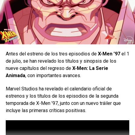
Wolverine (voiced by Cal Dodd) in Marvel Animation’s X-
MEN ’97 Season 2, exclusively on Disney+. Photo
courtesy of Marvel. © 2026 Marvel. All Rights Reserved.
Lo bueno de la segunda temporada
Antes del estreno de los tres episodios de
X-Men ’97
el 1
de julio, se han revelado los títulos y sinopsis de los
de X-Men 97
nueve capítulos del regreso de
X-Men: La Serie
Animada
, con importantes avances.
Esta segunda temporada de X-Men 97 retoma a uno de
Marvel Studios ha revelado el calendario oficial de
los villanos más emblemáticos de los mutantes y lo
estrenos y los títulos de los episodios de la segunda
presenta en diferentes facetas, contando una historia que
temporada de X-Men ’97, junto con un nuevo tráiler que
aprovecha los viajes en el tiempo y la variedad de
incluye las primeras críticas positivas.
personajes para mantener la trama fresca e interesante a
pesar de que ya se ha visto en varias ocasiones.
Algo que juega muy a favor de la segunda temporada de