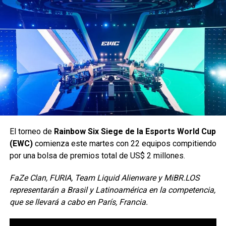
“Para Liverpool, las tiendas continúan evolucionando
como espacios de inspiración y conexión, donde la
experiencia física se complementa con capacidades
digitales para ofrecer una propuesta cada vez más
relevante para sus clientes”,
El torneo de
Rainbow Six Siege de la Esports World Cup
Con motivo del próximo lanzamiento de PUBG:
(EWC)
comienza este martes con 22 equipos compitiendo
Playgrounds, KRAFTON y CurseForge, una de las mayores
dijo Rodrigo Luna, CMO de Liverpool.
por una bolsa de premios total de US$ 2 millones.
plataformas del mundo de mods y complementos,
Siguenos en todas nuestras
redes sociales
para estar
gestionada por Overwolf, han anunciado el concurso
FaZe Clan, FURIA, Team Liquid Alienware y MiBR.LOS
enterado de lo más atractivo del mundo geek, además
PUBG: BATTLEGROUNDS UGC, una competición mundial
representarán a Brasil y Latinoamérica en la competencia,
suscríbete a nuestro canal de
Youtube
y
podcast
para creadores con un fondo de premios de $95,000
que se llevará a cabo en París, Francia.
dólares.