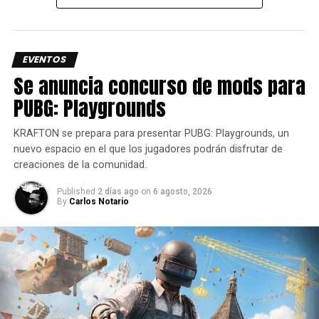
Arabia Saudita, lo que reforzó su posición entre las
principales potencias del escenario mundial.
En el SI26, el equipo construyó una trayectoria marcada
EVENTOS
por la superación. Tras caer al cuadro inferior, el conjunto
Se anuncia concurso de mods para
europeo tuvo que recorrer un camino más largo hasta la
PUBG: Playgrounds
final.
KRAFTON se prepara para presentar PUBG: Playgrounds, un
nuevo espacio en el que los jugadores podrán disfrutar de
creaciones de la comunidad.
Published
2 días ago
on
6 agosto, 2026
By
Carlos Notario