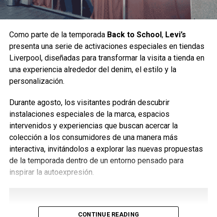
A partir de la quinta, los brasileños se mostraron
superiores y cerraron el mapa por 7-4.
Como parte de la temporada
Back to School
,
Levi’s
presenta una serie de activaciones especiales en tiendas
El reinadode FaZe Clan en
Liverpool, diseñadas para transformar la visita a tienda en
una experiencia alrededor del denim, el estilo y la
Rainbow Six Siege
personalización.
FaZe Clan llegó a la final con una campaña sólida. Con solo
Durante agosto, los visitantes podrán descubrir
una derrota en todo el campeonato, el equipo se mantuvo
instalaciones especiales de la marca, espacios
en el cuadro superior durante todos los playoffs,
intervenidos y experiencias que buscan acercar la
confirmando el favoritismo y mostrando consistencia a lo
colección a los consumidores de una manera más
largo del torneo.
interactiva, invitándolos a explorar las nuevas propuestas
de la temporada dentro de un entorno pensado para
Con ello, la organización brasileña alcanzó su tercera
inspirar la autoexpresión.
final consecutiva del SI.
Por el otro lado, Team Secret llegó impulsada por el título
conquistado en la Esports World Cup (EWC), celebrada en
CONTINUE READING