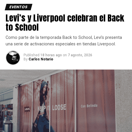
EVENTOS
Levi’s y Liverpool celebran el Back
to School
Como parte de la temporada Back to School, Levi’s presenta
una serie de activaciones especiales en tiendas Liverpool.
Published
18 horas ago
on
7 agosto, 2026
By
Carlos Notario
“Somos el único equipo de Brasil en tener dos Invitational.
Eso nos coloca como los mejores del mundo y también de
Brasil”, celebró el jugador KDS.
El primer mapa de la final, Consulado, comenzó muy
disputado, con Team Secret y FaZe Clan alternándose en
las victorias durante las cuatro primeras rondas.