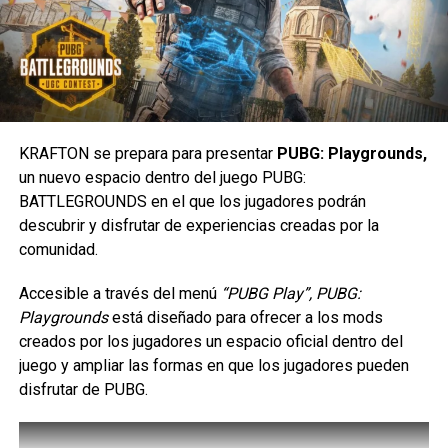
Con la consagración de FaZe Clan, Brasil alcanzó la marca
de cuatro trofeos del Six Invitational, consolidando la
hegemonía del país en la escena competitiva
Con la conquista, FaZe también se llevó a casa el premio
de 1 millón de dólares y confirmó la dominancia brasileña
KRAFTON se prepara para presentar
PUBG: Playgrounds,
en la disciplina.
un nuevo espacio dentro del juego PUBG:
BATTLEGROUNDS en el que los jugadores podrán
“Somos el mejor equipo del mundo y seguiremos siéndolo
descubrir y disfrutar de experiencias creadas por la
para volver a levantar el martillo en Brasil”, concluyó KDS.
Las activaciones estarán disponibles en:
comunidad.
Siguenos en todas nuestras
redes sociales
para estar
Liverpool Puebla Angelópolis, Parque Delta y Satélite los
Accesible a través del menú
“PUBG Play”, PUBG:
enterado de lo más atractivo del mundo geek, además
días 8 y 9 de agosto; Liverpool Lindavista, Insurgentes y
Playgrounds
está diseñado para ofrecer a los mods
suscríbete a nuestro canal de
Youtube
y
podcast
Ecatepec los días 15 y 16 de agosto; Liverpool Polanco,
creados por los jugadores un espacio oficial dentro del
Zapopan y Tepeyac los días 22 y 23 de agosto; y
juego y ampliar las formas en que los jugadores pueden
Liverpool Metepec, Mitikah y Tezontle los días 29 y 30 de
comments
disfrutar de PUBG.
agosto.
De manera especial, Levi’s desplegará en la explanada de