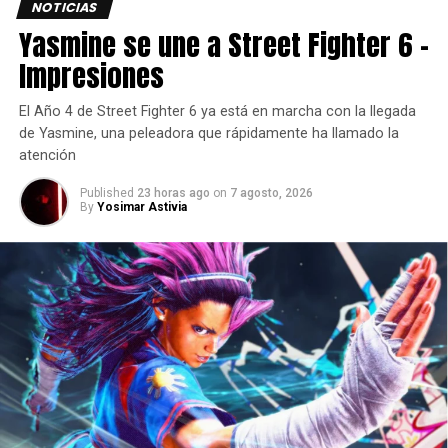
Los jugadores recorrerán un viaje que abarca momentos
NOTICIAS
cruciales de la WWE, incluyendo el regreso al
Yasmine se une a Street Fighter 6 –
Performance Center, una posible oportunidad de Adam
Impresiones
Pearce en NXT y un emocionante enfrentamiento en
WrestleMania.
El Año 4 de Street Fighter 6 ya está en marcha con la llegada
de Yasmine, una peleadora que rápidamente ha llamado la
En el camino, se enfrentarán a decisiones que definirán
atención
sus carreras y rivalidades que moldearán la percepción
del Arquetipo.
Published
23 horas ago
on
7 agosto, 2026
By
Yosimar Astivia
Lo premios que obtienes en
el modo MyRise de WWE
2K26
En
MyRISE,
los jugadores pueden desbloquear diversas
recompensas, incluyendo a CM Punk de la era indie,
“Burnt” Fiend, personajes originales de MyRISE y equipo
icónico de títulos anteriores de
WWE 2K.