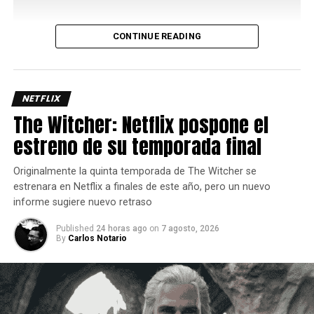
CONTINUE READING
Uno de los aspectos más interesantes de su kit es el
Bayani Mode
, una mecánica que potencia varios de sus
movimientos y le permite acceder a rutas de combo más
largas y con mayor daño, así que administrar
NETFLIX
correctamente este recurso es clave para sacar el máximo
The Witcher: Netflix pospone el
provecho del personaje ya que requiere de dos barras de
estreno de su temporada final
energía.
Originalmente la quinta temporada de The Witcher se
estrenara en Netflix a finales de este año, pero un nuevo
informe sugiere nuevo retraso
Published
24 horas ago
on
7 agosto, 2026
By
Carlos Notario