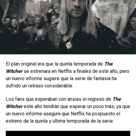
Un estilo arriesgado y difícil de dominar.
Al ser una peleadora cuyo estilo de juego se enfoca en la
constante presión a corta distancia, la hace un personaje
con una jugabilidad muy arriesgada ya que por lo mismo no
hay margen para errores, puesto que una combo fallido
significa una ventana muy corta para recuperarse antes de
El plan original era que la quinta temporada de
The
que el oponente contraataque; aunque en manos
Witcher
se estrenara en Netflix a finales de este año, pero
La serie da inicio a una etapa totalmente nueva de
experimentadas puede generar una presión constante
un nuevo informe sugiere que la serie de fantasía ha
aventuras en cómic para el icónico arqueólogo,
gracias a su velocidad, movilidad y capacidad para alternar
sufrido un retraso considerable.
ambientada en la época de las películas originales que
entre ataques terrestres y aéreos.
marcaron un hito.
Los fans que esperaban con ansias el regreso de
The
Witcher
este año tendrán que esperar un poco más, ya que
Tras los sucesos de
En busca del arca perdida
, los
un nuevo informe asegura que Netflix ha pospuesto el
villanos más infames de Indy —incluido el improbable
estreno de la quinta y última temporada de la serie.
regreso de un archienemigo— buscan una nueva y
aterradora fuente de poder para resarcirse de sus