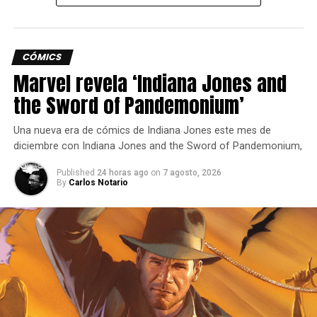
Cuatro ediciones de WWE 2K26 ya están disponibles para
reservar. Las ediciones King of Kings, Attitude Era y
Monday Night War están programadas para su
CÓMICS
lanzamiento mundial el viernes 6 de marzo de 2026, siete
Marvel revela ‘Indiana Jones and
días antes de la edición estándar, que estará disponible el
the Sword of Pandemonium’
viernes 13 de marzo de 2026.
Una nueva era de cómics de Indiana Jones este mes de
Siguenos en todas nuestras
redes sociales
para estar
diciembre con Indiana Jones and the Sword of Pandemonium,
enterado de lo más atractivo del mundo geek, además
suscríbete a nuestro canal de
Youtube
y
podcast
Published
24 horas ago
on
7 agosto, 2026
By
Carlos Notario
comments
RELATED TOPICS:
GAMEPLAY
MYRISE
PAUL HEYMAN
WWE 2K26
UP NEXT
Una peleadora de presión constante.