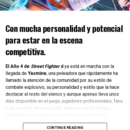
Al acumular victorias y completar arcos argumentales
clave, los jugadores pueden ampliar su plantilla y dejar una
huella imborrable en
WWE 2K26.
Con mucha personalidad y potencial
para estar en la escena
competitiva.
El Año 4 de
Street Fighter 6
ya está en marcha con la
llegada de
Yasmine
, una peleadora que rápidamente ha
llamado la atención de la comunidad por su estilo de
combate explosivo, su personalidad y estilo que la hace
destacar al resto del elenco y aunque apenas lleva unos
días disponible en el juego, jugadores profesionales, fans
Presentado a través de una narrativa cinematográfica,
y su servidor, hemos podido analizar sus fortalezas,
escenas cinemáticas dentro del juego y la valiosa guía de
debilidades y el lugar que podría ocupar dentro del
Paul Heyman, MyRISE ofrece una historia de regreso
competitivo y aquí les cuento el cómo se siente esta
profundamente personal donde cada decisión importa.
CONTINUE READING
nueva peleadora.