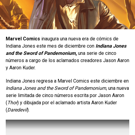
El anime de Rooster Fighter confirma su
estreno en México
Yasmine está diseñada para quienes disfrutan de un
DON'T MISS
estilo de juego ofensivo;
se trata de un personaje de
Peaky Blinders vuelve con una nueva
tipo
rushdown
, cuyo objetivo es mantenerse cerca del
producción a Netflix
rival para presionarlo de manera constante y obligarlo a
Marvel Comics
inaugura una nueva era de cómics de
cometer errores. Su estilo de combate está inspirado en
Indiana Jones este mes de diciembre con
Indiana Jones
el
Eskrima
, un arte marcial filipino, e incorpora el uso de
Carlos Notario
and the Sword of Pandemonium
,
una serie de cinco
un
karambit
, además de una gran movilidad, ataques
números a cargo de los aclamados creadores Jason Aaron
rápidos y múltiples opciones para extender combos.
y Aaron Kuder.
Indiana Jones regresa a Marvel Comics este diciembre en
Indiana Jones and the Sword of Pandemonium
, una nueva
serie limitada de cinco números escrita por Jason Aaron
(
Thor
) y dibujada por el aclamado artista Aaron Kuder
(
Daredevil
).