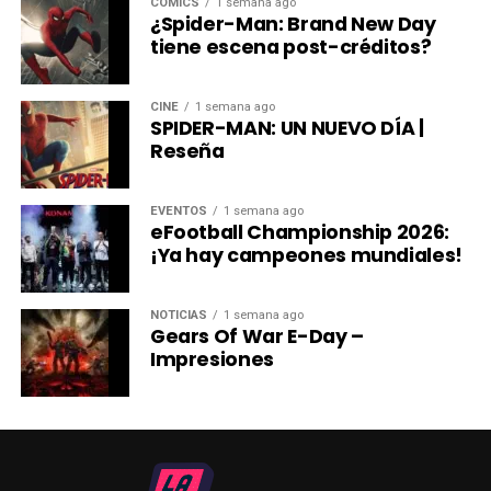
CÓMICS
1 semana ago
universo.
¿Spider-Man: Brand New Day
tiene escena post-créditos?
El éxito de Spider-Man
CINE
1 semana ago
Porque las grandes historias no solo se leen, se ven o se
SPIDER-MAN: UN NUEVO DÍA |
coleccionan; también se
Reseña
viven, esta colaboración abre un nuevo capítulo donde la
cultura pop y el diseño
EVENTOS
1 semana ago
caminan en la misma dirección.
eFootball Championship 2026:
¡Ya hay campeones mundiales!
La colección solo estará disponible en heydude.mx.
NOTICIAS
1 semana ago
El impresionante éxito en taquilla de la nueva película de
Gears Of War E-Day –
Spider-Man reafirma al trepamuros como el rey
Impresiones
indiscutible del cine de superhéroes.