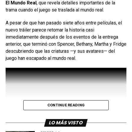
El Mundo Real
, que revela detalles importantes de la
Su excelente desempeño en taquilla y el respaldo de la
trama cuando el juego se traslada al mundo real.
No se trata de llevar un personaje estampado, sino de
crítica la convirtieron rápidamente en un nuevo clásico
de
encontrar esas referencias que
A pesar de que han pasado siete años entre películas, el
culto para las fiestas.
convierten cada par en una pieza llena de personalidad.
nuevo tráiler parece retomar la historia casi
Siguenos en todas nuestras
redes sociales
para estar
inmediatamente después de los eventos de la entrega
Esta colección llegará exclusivamente con dos modelos:
enterado de lo más atractivo del mundo geek, además
anterior, que terminó con Spencer, Bethany, Martha y Fridge
Wally Funk Spider-Man y
suscríbete a nuestro canal de
Youtube
y
podcast
descubriendo que las criaturas —y sus avatares— del
Wally Funk Hulk, convirtiéndose en la única puerta de
juego han escapado al mundo real.
entrada para los fans a este
lanzamiento.
comments
Como en toda historia de HEYDUDE, la comodidad sigue
siendo el verdadero
superpoder.
CONTINUE READING
Ambos modelos conservan la ligereza y flexibilidad que
distinguen a la
marca, demostrando que el estilo y la funcionalidad
LO MÁS VISTO
pueden convivir en el mismo