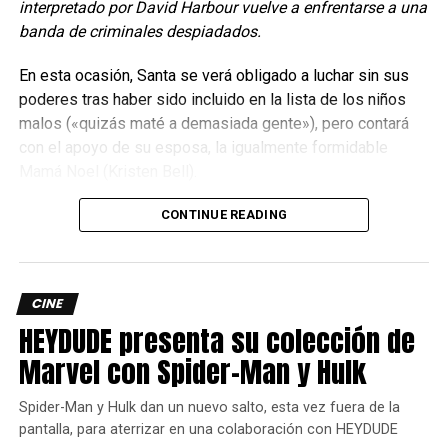
interpretado por David Harbour vuelve a enfrentarse a una
con Chani, interpretada por Zendaya, preguntándole a Paul
banda de criminales despiadados.
Atreides, interpretado por Timothée Chalamet, qué nombre
le pondrían a su futura hija.
En esta ocasión, Santa se verá obligado a luchar sin sus
poderes tras haber sido incluido en la lista de los niños
Si es niño, sugiere Leto, un homenaje al padre de Paul, el
malos («quizás maté a demasiada gente»), pero contará
duque Leto Atreides.
con el apoyo de su esposa, la igualmente formidable
Mamá Noel (Kristen Bell).
A partir de ahí, disfrutamos de un sinfín de imágenes
épicas y un primer vistazo a varios miembros del reparto,
CONTINUE READING
tanto nuevos como veteranos (incluido Robert Pattinson
con un corte de pelo rubio platino como Scytale), antes de
que Paul se dirija a una multitud inmensa y entusiasta. “No
tengo miedo a morir”, dice, y añade: “Pero aún no debo
CINE
morir”.
HEYDUDE presenta su colección de
Marvel con Spider-Man y Hulk
Spider-Man y Hulk dan un nuevo salto, esta vez fuera de la
pantalla, para aterrizar en una colaboración con HEYDUDE