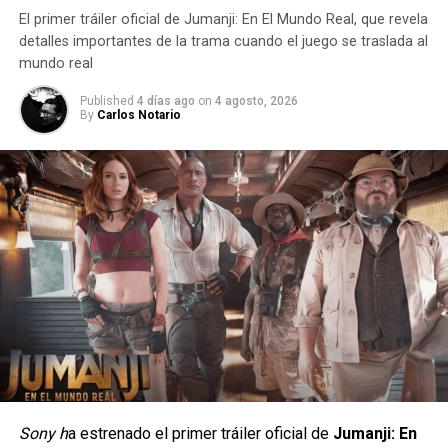
El primer tráiler oficial de Jumanji: En El Mundo Real, que revela
La película redefine el espíritu festivo al presentar a un
detalles importantes de la trama cuando el juego se traslada al
Santa Claus alcohólico y desencantado, interpretado de
mundo real
forma magistral por David Harbour, que debe rescatar a
Published
4 días ago
on
4 agosto, 2026
una familia adinerada de un grupo de mercenarios
By
Carlos Notario
. Esta equilibrada mezcla de humor negro, violencia gráfica
y sincero corazón navideño conquistó a la audiencia
mundial.
Sony h
a estrenado el primer tráiler oficial de
Jumanji: En