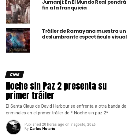
Jumanji: En El Mundo Real pondrá
fin a la franquicia
Tráiler de Ramayana muestra un
deslumbrante espectáculo visual
CINE
Noche sin Paz 2 presenta su
primer tráiler
El Santa Claus de David Harbour se enfrenta a otra banda de
criminales en el primer tráiler de * Noche sin paz 2*
Published
20 horas ago
on
7 agosto, 2026
By
Carlos Notario