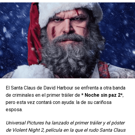
Tanto Dune como Dune: Parte 2 son hitos en el género,
dando vida a la épica historia del autor Frank Herbert de
una manera que sumerge por completo al público en el
mundo de Arrakis, gracias a una notable maestría técnica y
actuaciones convincentes.
El éxito de estas dos primeras películas ha generado gran
expectación por Dune: Parte 3, que se perfila como la
última entrega de Villeneuve en la franquicia
Ahora, los fans pueden disfrutar de un pequeño adelanto
de lo que el director tiene preparado con el primer vistazo
oficial a la tercera y última parte de Dune.
El Santa Claus de David Harbour se enfrenta a otra banda
de criminales en el primer tráiler de
* Noche sin paz 2*
,
El cierre de la trilogía de
pero esta vez contará con ayuda: la de su cariñosa
esposa.
Duna
Universal Pictures ha lanzado el primer tráiler y el póster
Ambientada 17 años después de los eventos de Dune:
de Violent Night 2, película en la que el rudo Santa Claus
Parte 2, este épico primer vistazo a la película comienza