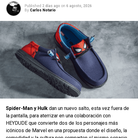
Published
2 días ago
on
6 agosto, 2026
By
Carlos Notario
Todo apunta a que será una conclusión épica para la
trilogía, y la respuesta inicial al tráiler en redes sociales
ha
sido abrumadoramente positiva.
Dirigida por Denis Villeneuve y escrita por Villeneuve y
Brian K. Vaughan, Dune: Parte 3 está basada en la novela
Dune Messiah de Frank Herbert y ofrece la épica
conclusión de la trilogía de Villeneuve.
Spider-Man y Hulk
dan un nuevo salto, esta vez fuera de
Duna: Parte 3 se estrena en cines el 18 de diciembre.
la pantalla, para aterrizar en una colaboración con
HEYDUDE que convierte dos de los personajes más
Siguenos en todas nuestras
redes sociales
para estar
icónicos de Marvel en una propuesta donde el diseño, la
enterado de lo más atractivo del mundo geek, además
comodidad y la cultura pop comparten el mismo espacio.