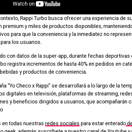
contexto, Rappi Turbo busca ofrecer una experiencia de
n premium y miles de productos disponibles, manteniend
ivos para que la conveniencia y la inmediatez no represe
 para los usuarios.
do con datos de la super-app, durante fechas deportivas d
rbo registra incrementos de hasta 40% en pedidos en ca
 bebidas y productos de conveniencia.
ña “Yo Checo x Rappi” se desarrollará a lo largo de la te
s digitales en televisión, plataformas de streaming, rede
ones y beneficios dirigidos a usuarios, que acompañarán c
io
 en todas nuestras
redes sociales
para estar enterado
de
do
geek, además suscríbete a nuestro canal de
Youtube
y