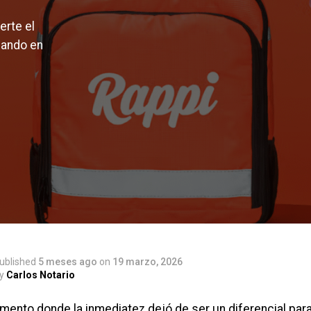
erte el
pando en
ublished
5 meses ago
on
19 marzo, 2026
y
Carlos Notario
mento donde la inmediatez dejó de ser un diferencial para