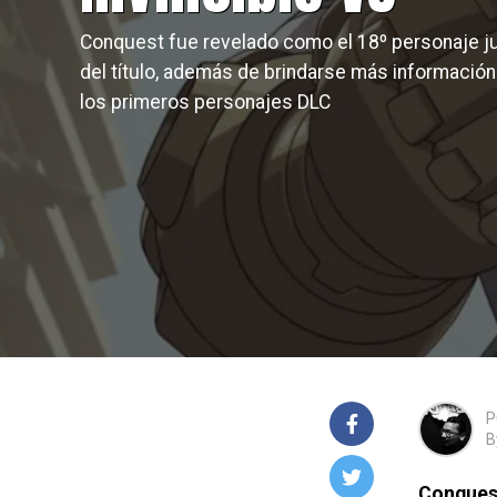
Conquest fue revelado como el 18º personaje j
del título, además de brindarse más informació
los primeros personajes DLC
P
B
Conques