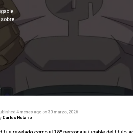
ugable
n sobre
ublished
4 meses ago
on
30 marzo, 2026
y
Carlos Notario
t
fue revelado como el 18º personaje jugable del título, 