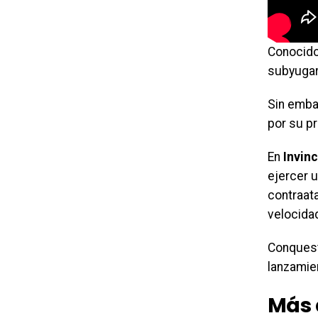
Conocido
subyugar
Sin emba
por su pr
En
Invinc
ejercer 
contraat
velocida
Conquest 
lanzamie
Más 