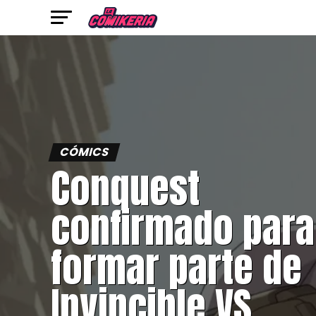
CÓMICS
Conquest
confirmado para
formar parte de
Invincible VS