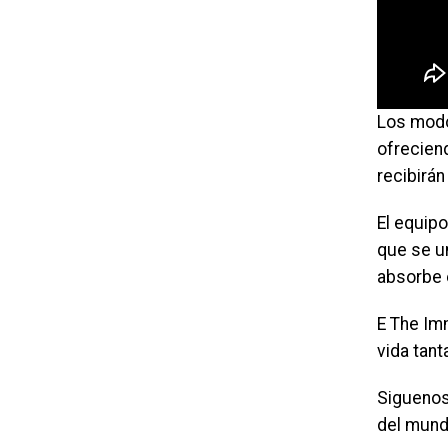
Los modos
ofrecien
recibirán
El equip
que se un
absorbe 
E The Im
vida tan
Siguenos
del mund