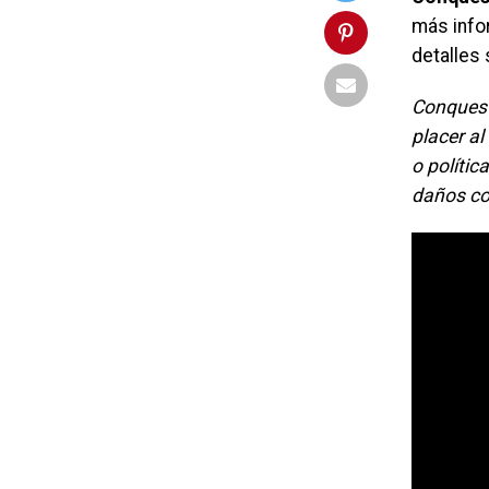
más info
detalles 
Conquest,
placer al
o polític
daños col