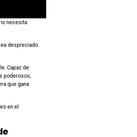
io necesita
 sea despreciado
ble. Capaz de
es poderosos,
era que gana
es en el
de