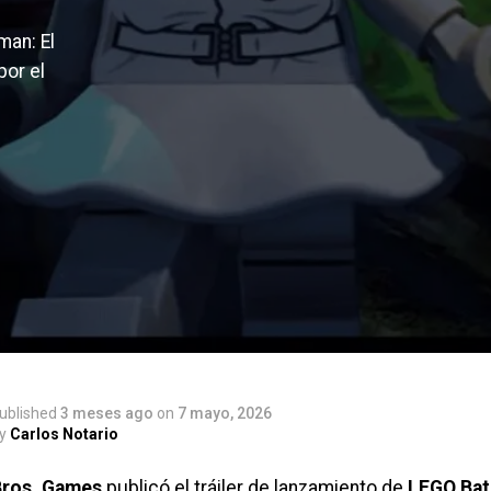
man: El
por el
ublished
3 meses ago
on
7 mayo, 2026
y
Carlos Notario
Bros. Games
publicó el tráiler de lanzamiento de
LEGO Batm