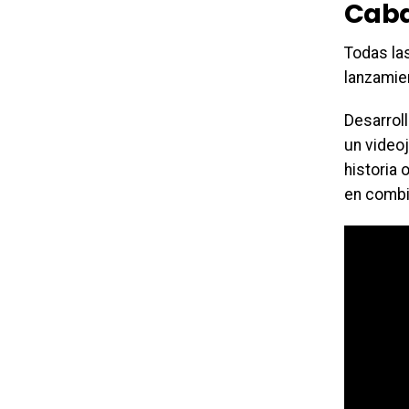
Caba
Todas las
lanzamien
Desarrol
un video
historia 
en combi