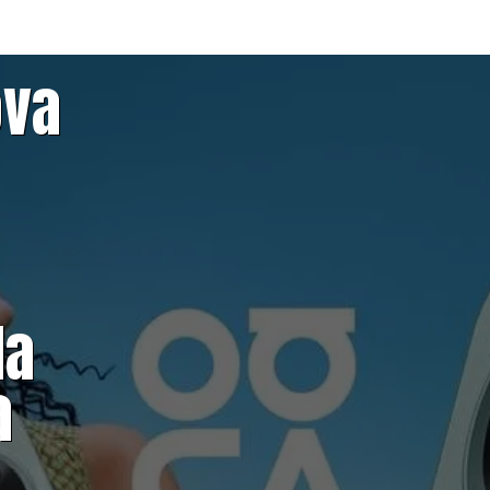
ova
la
a