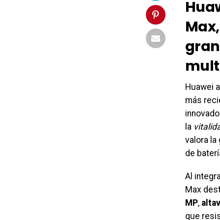
Huaw
Max,
gran 
mult
Huawei a
más reci
innovado
la
vitalid
valora la
de baterí
Al integr
Max dest
MP
,
alta
que resis