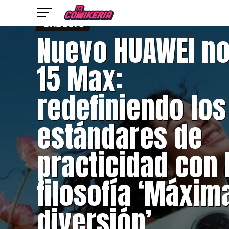
GADGETS
Nuevo HUAWEI n
15 Max:
redefiniendo los
estándares de
practicidad con 
filosofía ‘Máxim
diversión’