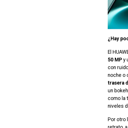
¿Hay poc
El HUAWE
50 MP
y 
con ruido
noche o c
trasera 
un bokeh
como la 
niveles d
Por otro 
retrato, 