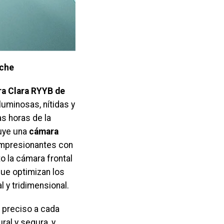
oche
ra Clara RYYB de
luminosas, nítidas y
as horas de la
luye una
cámara
 impresionantes con
 la cámara frontal
que optimizan los
l y tridimensional.
 preciso a cada
ral y segura, y