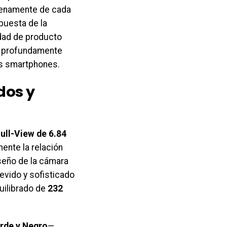
plenamente de cada
puesta de la
idad de producto
ta profundamente
los smartphones.
dos y
Full-View de 6.84
mente la relación
iseño de la cámara
evido y sofisticado
uilibrado de
232
rde y Negro
—,