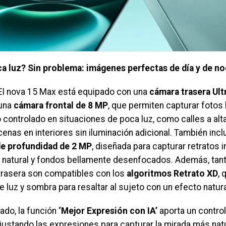
a luz? Sin problema: imágenes perfectas de día y de n
I nova 15 Max está equipado con una
cámara trasera Ult
una
cámara frontal de 8 MP
, que permiten capturar fotos 
 controlado en situaciones de poca luz, como calles a alt
enas en interiores sin iluminación adicional. También inc
de profundidad de 2 MP
, diseñada para capturar retratos
 natural y fondos bellamente desenfocados. Además, tanto
trasera son compatibles con los
algoritmos Retrato XD
, 
e luz y sombra para resaltar al sujeto con un efecto natura
lado, la función
‘Mejor Expresión con IA’
aporta un control
ajustando las expresiones para capturar la mirada más natu