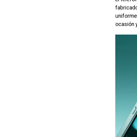
fabricad
uniforme
ocasión y