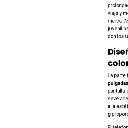
prolonga
viaje y m
marca
‘M
juvenil 
con los u
Dise
colo
La parte
pulgadas
pantalla-
seve acen
a la esté
g
proporc
El teléfo