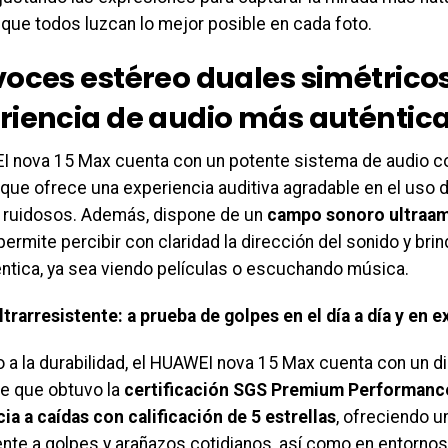
 que todos luzcan lo mejor posible en cada foto.
voces estéreo duales simétrico
riencia de audio más auténtic
I nova 15 Max cuenta con un potente sistema de audio 
, que ofrece una experiencia auditiva agradable en el uso di
 ruidosos. Además, dispone de un
campo sonoro ultraam
 permite percibir con claridad la dirección del sonido y bri
ntica, ya sea viendo películas o escuchando música.
trarresistente: a prueba de golpes en el día a día y en e
o a la durabilidad, el HUAWEI nova 15 Max cuenta con un 
te que obtuvo la
certificación SGS Premium Performanc
ia a caídas con calificación de 5 estrellas
, ofreciendo u
ente a golpes y arañazos cotidianos, así como en entornos