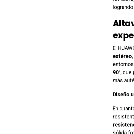
logrando
Alta
expe
El HUAWE
estéreo
entornos
90°
, que
más auté
Diseño ul
En cuant
resisten
resistenc
sólida fr