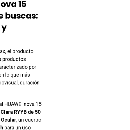
ova 15
e buscas:
 y
ax, el producto
de productos
aracterizado por
en lo que más
iovisual, duración
a, el HUAWEI nova 15
 Clara RYYB de 50
 Ocular
, un cuerpo
Ah
para un uso