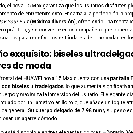
do, el nova 15 Max garantiza que los usuarios disfruten 
omento de entretenimiento. Encarna a la perfección la pro
ax Your Fun’
(
Máxima diversión
), ofreciendo una mental
pero práctica, y se convierte en un compañero que conec
suarios para redefinir los estándares de practicidad en 
ño exquisito: biseles ultradelga
res de moda
 frontal del HUAWEI nova 15 Max cuenta con una
pantalla 
 con biseles ultradelgados
, lo que aumenta significativa
cuerpo y maximiza la inmersión del usuario. El elegante d
tuado por un llamativo anillo rojo, que añade un toque atr
tica general. Su
cuerpo delgado de 7.98 mm
y su peso eq
ionan un agarre cómodo.
no está disponible en tres elegantes colores —
Dorado, Ve