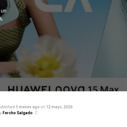
 un
a,
ublished
3 meses ago
on
12 mayo, 2026
y
Fercho Salgado