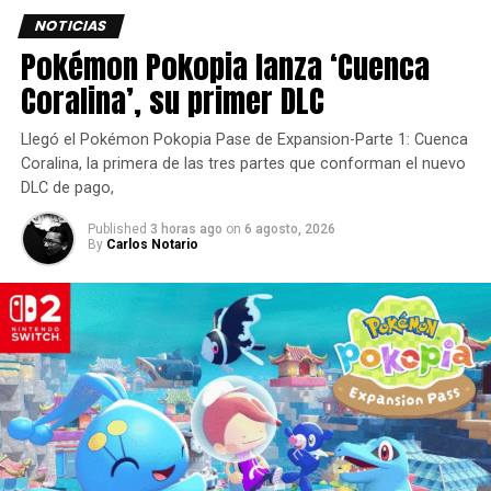
Immortal. Forma grupo de hasta cuatro jugadores,
NOTICIAS
completa objetivos del evento y consigue recompensas
Pokémon Pokopia lanza ‘Cuenca
exclusivas.
Coralina’, su primer DLC
Adéntrate en las Fisuras
Llegó el Pokémon Pokopia Pase de Expansion-Parte 1: Cuenca
Infestadas del choque entre
Coralina, la primera de las tres partes que conforman el nuevo
DLC de pago,
Diablo Immortal y StarCraft
Published
3 horas ago
on
6 agosto, 2026
By
Carlos Notario
Las Fisuras Antiguas pueden mutar durante Eón de
Estrellas, lo que hace que queden infestadas de fuerzas
zerg y den paso al jefe Hidralisco Salvaje.
Completa las fisuras para conseguir armas legendarias
exclusivas con afijos especiales.