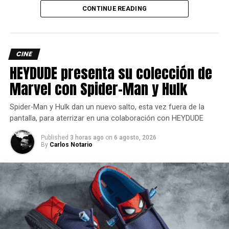
Durante la partida, solo aparecerán orbes que
CONTINUE READING
coincidan con tu facción.
El Zerguezno se une a la batalla con velocidad implacable
y furia instintiva: cuando luche a tu lado, las habilidades
CINE
transferibles podrán usarse sin recuperación, lo que
HEYDUDE presenta su colección de
convierte el combate en un asalto ininterrumpido.
Marvel con Spider-Man y Hulk
Spider-Man y Hulk dan un nuevo salto, esta vez fuera de la
pantalla, para aterrizar en una colaboración con HEYDUDE
Published
3 horas ago
on
6 agosto, 2026
By
Carlos Notario
Siguenos en todas nuestras
redes sociales
para estar
enterado de lo más atractivo del mundo geek, además
suscríbete a nuestro canal de
Youtube
y
podcast