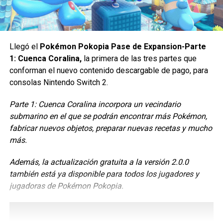
Llegó el
Pokémon Pokopia Pase de Expansion-Parte
1: Cuenca Coralina,
la primera de las tres partes que
conforman el nuevo contenido descargable de pago, para
consolas Nintendo Switch 2.
Una variante especial de Conquistador presenta sagrarios
temáticos de facción inspirados en las fuerzas icónicas
Parte 1: Cuenca Coralina incorpora un vecindario
de StarCraft. Activa los sagrarios para desatar poderosos
submarino en el que se podrán encontrar más Pokémon,
orbes alineados con la facción que hayas elegido:
fabricar nuevos objetos, preparar nuevas recetas y mucho
más.
Estimpack (terran): +30% de velocidades de ataque
Además, la actualización gratuita a la versión 2.0.0
y movimiento durante 8 segundos.
también está ya disponible para todos los jugadores y
Veneno (zerg): Los ataques disparan proyectiles
jugadoras de Pokémon Pokopia.
venenosos que aplican daño con el tiempo.
Escudos (protoss): Otorga un escudo protector que
absorbe daño.