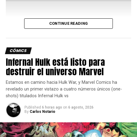
También podrán cultivar sandías gracias a los Pokémon
con la especialidad Humedecer.
Lo que ofrece el nuevo contenido de
CONTINUE READING
Pokémon Pokopia
CÓMICS
En esta aventura submarina por la Cuenca Coralina, los
Infernal Hulk está listo para
jugadores encontrarán atuendos y muebles nuevos, más
Pokémon y una mejora del movimiento Surf. También se
destruir el universo Marvel
podrá construir un submarino Sharpedo para crear una
habitación que parecerá una base secreta.
Estamos en camino hacia Hulk War, y Marvel Comics ha
revelado un primer vistazo a cuatro números únicos (one-
El nuevo movimiento Buceo, que llega con la
shots) titulados Infernal Hulk vs
actualización gratuita a la versión 2.0.0, se podrá
Published
6 horas ago
on
6 agosto, 2026
aprender después de conocer a Manaphy, un Pokémon
By
Carlos Notario
Mítico de tipo Agua.