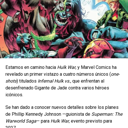
Con Buceo, los jugadores podrán explorar el fondo del mar,
nadar con Pokémon de tipo Agua y construir estructuras
Estamos en camino hacia
Hulk War
, y Marvel Comics ha
submarinas.
revelado un primer vistazo a cuatro números únicos (
one-
shots
) titulados
Infernal Hulk vs.
, que enfrentan al
No se trata de llevar un personaje estampado, sino de
Pokopia irrumpe en el universo de Pokémon como
desenfrenado Gigante de Jade contra varios héroes
encontrar esas referencias que
una propuesta fresca y ambiciosa orientada a
icónicos.
convierten cada par en una pieza llena de personalidad.
transformar la interacción de la comunidad con la
franquicia.
Se han dado a conocer nuevos detalles sobre los planes
Esta colección llegará exclusivamente con dos modelos:
de Phillip Kennedy Johnson —guionista de
Superman: The
Wally Funk Spider-Man y
Al fusionar mecánicas de exploración social,
Warworld Saga
— ​​para
Hulk War
, evento previsto para
Wally Funk Hulk, convirtiéndose en la única puerta de
personalización creativa y recolección de criaturas en
2027.