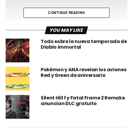
CONTINUE READING
YOU MAY LIKE
Todo sobre la nueva temporada de
Diablo immortal
Desata la furia zerg con la nueva Gema legendaria,
Forúnculo Flagelante, que hace detonar las líneas
enemigas con explosiones corrosivas.
Pokémon y ANA revelan los aviones
Red y Green de aniversario
Adéntrate en Fisuras Infestadas, desgarra la realidad en
Ascensión Oscura y álzate como la mismísima Reina de
las Cuchillas con un nuevo Mercado Fantasma.
Silent Hill f y Fatal Frame 2 Remake
anuncian DLC gratuito
Durante el evento Eón de Estrellas (cuatro semanas de
ciclos de recompensas), los jugadores podrán desafiar al
Templario Tal’darim y al Arconte Ascendido en una pelea
de jefe por tiempo limitado rediseñada para Diablo