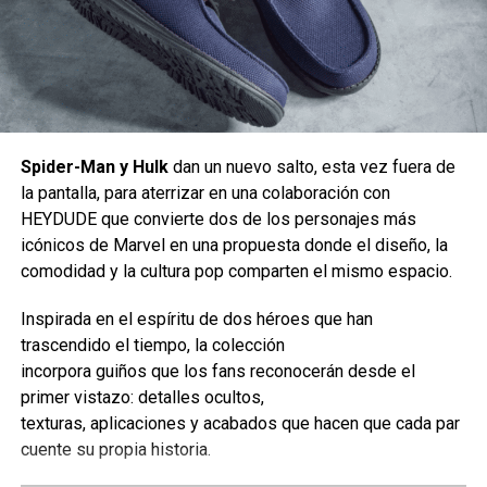
comments
RELATED TOPICS:
COLABORACIÓN
DIABLO IMMORTAL
JUEGO MOVIL
STARCRAFT
Spider-Man y Hulk
dan un nuevo salto, esta vez fuera de
la pantalla, para aterrizar en una colaboración con
UP NEXT
Batman Beyond estará en nuevo juego de
HEYDUDE que convierte dos de los personajes más
LEGO Batman
icónicos de Marvel en una propuesta donde el diseño, la
comodidad y la cultura pop comparten el mismo espacio.
Llegó la hora de explorar la Cuenca Coralina, un vecindario
DON'T MISS
Heart Eyes 2 confirma su fecha de estreno
donde los Pokémon viven bajo el agua.
Inspirada en el espíritu de dos héroes que han
trascendido el tiempo, la colección
En esta área sumergida, quienes jueguen podrán construir
incorpora guiños que los fans reconocerán desde el
estructuras que flotan a distintos niveles gracias a los
Carlos Notario
primer vistazo: detalles ocultos,
bloques flotantes, así como activar máquinas de burbujas
texturas, aplicaciones y acabados que hacen que cada par
o farolas con la ayuda de Pokémon que tengan la
cuente su propia historia.
especialidad Electrificar.