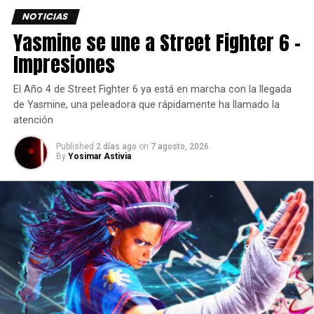
NOTICIAS
Yasmine se une a Street Fighter 6 –
Impresiones
El Año 4 de Street Fighter 6 ya está en marcha con la llegada
de Yasmine, una peleadora que rápidamente ha llamado la
atención
Published
2 días ago
on
7 agosto, 2026
By
Yosimar Astivia
Tan solo cinco días después de su lanzamiento, el juego
ya había superado los cuatro millones de copias vendidas
a nivel mundial.
El pico de jugadores simultáneos en Steam alcanzó los
467,000. Subnautica 2 actualmente cuenta con una
valoración “Muy positiva” en Steam, con un 91 % de
reseñas positivas en más de 73,000 opiniones.
Unknown Worlds también anunció que las próximas