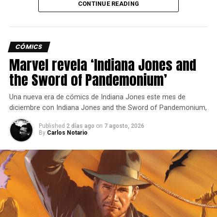
CONTINUE READING
nueva peleadora.
CÓMICS
Marvel revela ‘Indiana Jones and
the Sword of Pandemonium’
Una nueva era de cómics de Indiana Jones este mes de
“Ver a millones de jugadores sumergirse en este nuevo
diciembre con Indiana Jones and the Sword of Pandemonium,
mundo durante el Acceso Anticipado ha sido un momento
increíble para el equipo. Los comentarios de la comunidad
Published
2 días ago
on
7 agosto, 2026
By
Carlos Notario
siguen ayudando a dar forma al futuro de Subnautica 2 y
estamos entusiasmados de seguir construyendo la
experiencia junto con nuestros jugadores.”
Desarrollado por Unknown Worlds, estudio fundado por
Charlie Cleveland y Max McGuire, Subnautica 2 es la
secuela oficial de la serie Subnautica, que ha marcado un
hito en el género y ha vendido más de 18,5 millones de