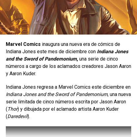
Una peleadora de presión constante.
copias en todo el mundo.
Yasmine está diseñada para quienes disfrutan de un
Ambientada en un nuevo mundo alienígena dentro del
estilo de juego ofensivo;
se trata de un personaje de
universo de Subnautica, la secuela presenta nuevos
tipo
rushdown
, cuyo objetivo es mantenerse cerca del
ecosistemas, gráficos mejorados con la tecnología de
rival para presionarlo de manera constante y obligarlo a
Unreal Engine 5 y, por primera vez en la serie, un modo
Marvel Comics
inaugura una nueva era de cómics de
cometer errores. Su estilo de combate está inspirado en
cooperativo opcional para hasta cuatro jugadores, que les
Indiana Jones este mes de diciembre con
Indiana Jones
el
Eskrima
, un arte marcial filipino, e incorpora el uso de
permite sobrevivir y explorar juntos.
and the Sword of Pandemonium
,
una serie de cinco
un
karambit
, además de una gran movilidad, ataques
números a cargo de los aclamados creadores Jason Aaron
Subnautica 2 ya está disponible en Steam, Xbox
rápidos y múltiples opciones para extender combos.
y Aaron Kuder.
(consolas Series X|S y PC) y la Epic Games Store.
Indiana Jones regresa a Marvel Comics este diciembre en
Siguenos en todas nuestras
redes sociales
para estar
Indiana Jones and the Sword of Pandemonium
, una nueva
enterado de lo más atractivo del mundo geek, además
serie limitada de cinco números escrita por Jason Aaron
suscríbete a nuestro canal de
Youtube
y
podcast
(
Thor
) y dibujada por el aclamado artista Aaron Kuder
(
Daredevil
).
comments