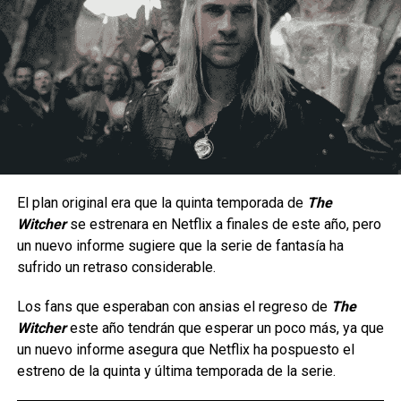
Un estilo arriesgado y difícil de dominar.
Al ser una peleadora cuyo estilo de juego se enfoca en la
constante presión a corta distancia, la hace un personaje
con una jugabilidad muy arriesgada ya que por lo mismo no
hay margen para errores, puesto que una combo fallido
significa una ventana muy corta para recuperarse antes de
El plan original era que la quinta temporada de
The
que el oponente contraataque; aunque en manos
Witcher
se estrenara en Netflix a finales de este año, pero
La serie da inicio a una etapa totalmente nueva de
experimentadas puede generar una presión constante
un nuevo informe sugiere que la serie de fantasía ha
aventuras en cómic para el icónico arqueólogo,
gracias a su velocidad, movilidad y capacidad para alternar
sufrido un retraso considerable.
ambientada en la época de las películas originales que
entre ataques terrestres y aéreos.
marcaron un hito.
Los fans que esperaban con ansias el regreso de
The
Witcher
este año tendrán que esperar un poco más, ya que
Tras los sucesos de
En busca del arca perdida
, los
un nuevo informe asegura que Netflix ha pospuesto el
villanos más infames de Indy —incluido el improbable
estreno de la quinta y última temporada de la serie.
regreso de un archienemigo— buscan una nueva y
aterradora fuente de poder para resarcirse de sus