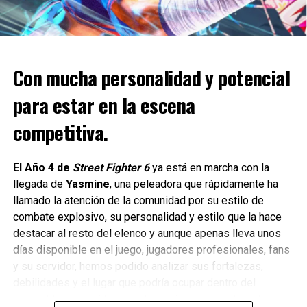
actualizaciones durante el acceso anticipado continuarán
incorporando la retroalimentación de los jugadores.
Las mejoras que se han
Con mucha personalidad y potencial
implementado en
para estar en la escena
Subnautica 2
competitiva.
Entre los ajustes previstos se incluyen cambios en la
agresividad de las criaturas y en el rango de detección,
El Año 4 de
Street Fighter 6
ya está en marcha con la
además de mejoras en las herramientas de supervivencia
llegada de
Yasmine
, una peleadora que rápidamente ha
y en la experiencia de juego en general.
llamado la atención de la comunidad por su estilo de
combate explosivo, su personalidad y estilo que la hace
“Estamos increíblemente agradecidos por la respuesta de
destacar al resto del elenco y aunque apenas lleva unos
los jugadores de todo el mundo”, dijo Fernando Melo,
días disponible en el juego, jugadores profesionales, fans
Productor Ejecutivo de Subnautica 2.
y su servidor, hemos podido analizar sus fortalezas,
debilidades y el lugar que podría ocupar dentro del
competitivo y aquí les cuento el cómo se siente esta